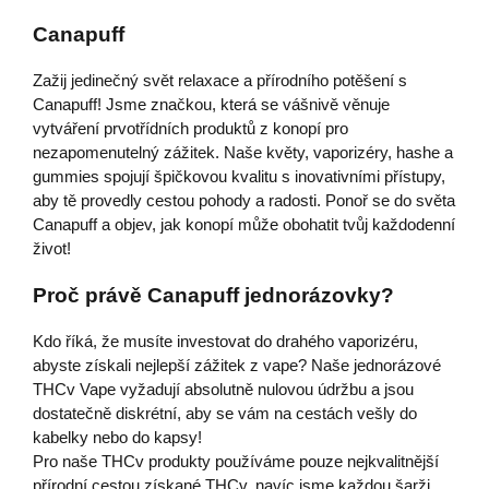
Canapuff
Zažij jedinečný svět relaxace a přírodního potěšení s
Canapuff! Jsme značkou, která se vášnivě věnuje
vytváření prvotřídních produktů z konopí pro
nezapomenutelný zážitek. Naše květy, vaporizéry, hashe a
gummies spojují špičkovou kvalitu s inovativními přístupy,
aby tě provedly cestou pohody a radosti. Ponoř se do světa
Canapuff a objev, jak konopí může obohatit tvůj každodenní
život!
Proč právě Canapuff jednorázovky?
Kdo říká, že musíte investovat do drahého vaporizéru,
abyste získali nejlepší zážitek z vape? Naše jednorázové
THCv Vape vyžadují absolutně nulovou údržbu a jsou
dostatečně diskrétní, aby se vám na cestách vešly do
kabelky nebo do kapsy!
Pro naše THCv produkty používáme pouze nejkvalitnější
přírodní cestou získané THCv, navíc jsme každou šarži