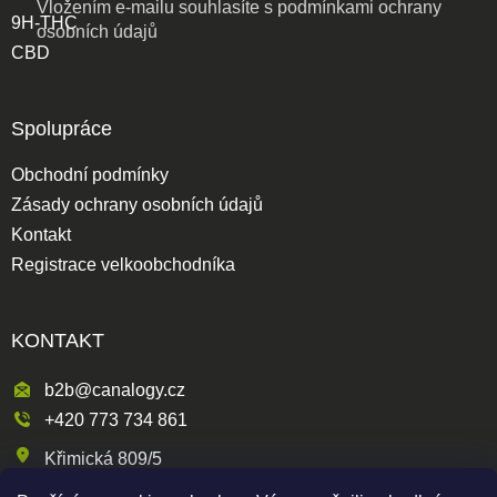
Vložením e-mailu souhlasíte s
podmínkami ochrany
9H-THC
osobních údajů
CBD
Spolupráce
Obchodní podmínky
Zásady ochrany osobních údajů
Kontakt
Registrace velkoobchodníka
KONTAKT
b2b@canalogy.cz
+420 773 734 861
Křimická 809/5
318 00 Plzeň 3-Skvrňany