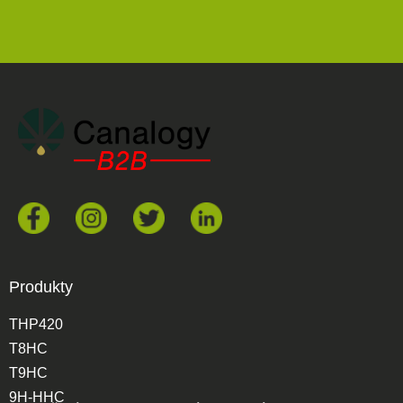
Produkty
THP420
T8HC
T9HC
9H-HHC