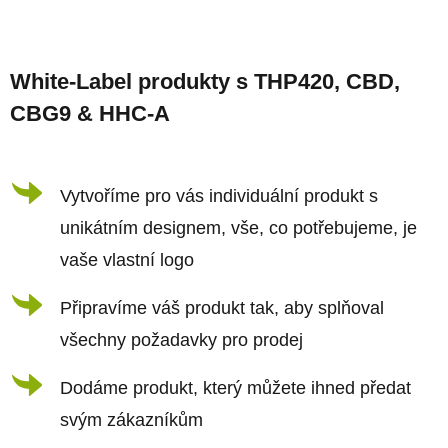
Z
á
White-Label produkty s THP420, CBD,
p
CBG9 & HHC-A
a
t
í
Vytvoříme pro vás individuální produkt s
unikátním designem, vše, co potřebujeme, je
vaše vlastní logo
Připravíme váš produkt tak, aby splňoval
všechny požadavky pro prodej
Dodáme produkt, který můžete ihned předat
svým zákazníkům