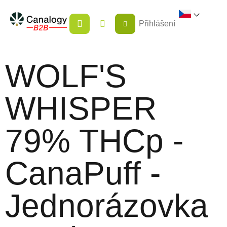
Přejít
NÁKUPNÍ
na
Přihlášení
KOŠÍK
obsah
WOLF'S
WHISPER
79% THCp -
CanaPuff -
Jednorázovka