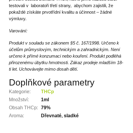
testovali v laboratoři třetí strany, abychom zajistili, že
pokaždé získáte prvotřídní kvalitu a účinnost – žádné
výmluvy.
Varování:
Produkt v souladu se zákonem §5 č. 167/1998. Určeno k
účelům průmyslovým, technickým a zahradnickým. Není
určeno k přímé konzumaci nebo kouření. Produkt podléhá
přirozenému úbytku hmotnosti. Zákaz prodeje mladším 18-
ti let. Uchovávejte mimo dosah dětí.
Doplňkové parametry
Kategorie
:
THCp
Množství
:
1ml
Obsah THCp
:
79%
Aroma
:
Dřevnaté, sladké