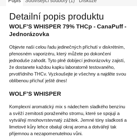
Popis
Související soubory (1)
Diskuze
Detailní popis produktu
WOLF'S WHISPER 79% THCp - CanaPuff -
Jednorázovka
Objevte naši celou řadu jedinečných příchutí v diskrétním,
přenosném vaporizéru, který můžete po dokončení
jednoduše zahodit. Tyto plně dobíjecí jednorázovky zajistí,
že dostanete každou kapku laboratorně testovaného, ​​
prvotřídního THCv. Vyzkoušejte je všechny a najděte svou
oblíbenou příchuť ještě dnes!
WOLF'S WHISPER
Komplexní aromatický mix s nádechem sladkého benzínu
a svěží zemitosti poraženého stromu, které se spojují a
vytvářejí mnohovrstevnatý zážitek. Jemné tóny sladkosti a
limetové kůry lehce obalují okraj aroma a dotvářejí tak
příjemnou a nezapomenutelnou vůni.