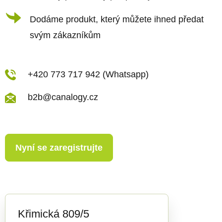
v
ý
Dodáme produkt, který můžete ihned předat
p
svým zákazníkům
i
s
u
+420 773 717 942 (Whatsapp)
b2b@canalogy.cz
Nyní se zaregistrujte
Křimická 809/5