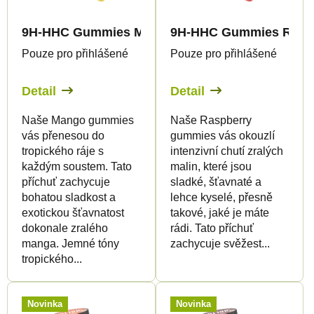
s
p
p
r
9H-HHC Gummies Mango
9H-HHC Gummies Rasp
r
o
Pouze pro přihlášené
Pouze pro přihlášené
o
d
d
u
Detail
Detail
u
k
Naše Mango gummies
Naše Raspberry
k
t
vás přenesou do
gummies vás okouzlí
t
ů
tropického ráje s
intenzivní chutí zralých
ů
každým soustem. Tato
malin, které jsou
příchuť zachycuje
sladké, šťavnaté a
bohatou sladkost a
lehce kyselé, přesně
exotickou šťavnatost
takové, jaké je máte
dokonale zralého
rádi. Tato příchuť
manga. Jemné tóny
zachycuje svěžest...
tropického...
Novinka
Novinka