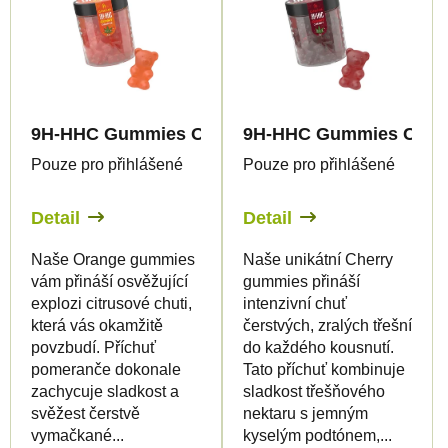
9H-HHC Gummies Orange
9H-HHC Gummies Cher
Pouze pro přihlášené
Pouze pro přihlášené
Detail
Detail
Naše Orange gummies
Naše unikátní Cherry
vám přináší osvěžující
gummies přináší
explozi citrusové chuti,
intenzivní chuť
která vás okamžitě
čerstvých, zralých třešní
povzbudí. Příchuť
do každého kousnutí.
pomeranče dokonale
Tato příchuť kombinuje
zachycuje sladkost a
sladkost třešňového
svěžest čerstvě
nektaru s jemným
vymačkané...
kyselým podtónem,...