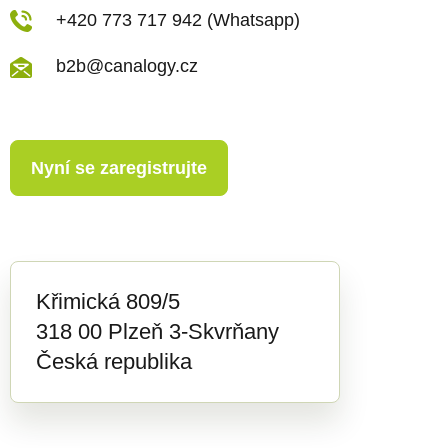
u
+420 773 717 942 (Whatsapp)
b2b@canalogy.cz
Nyní se zaregistrujte
Křimická 809/5
318 00 Plzeň 3-Skvrňany
Česká republika