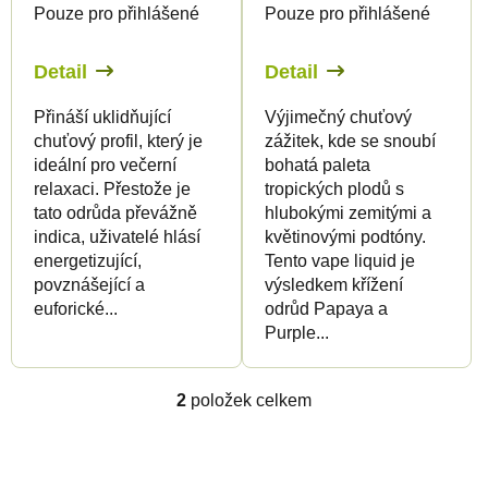
Pouze pro přihlášené
Pouze pro přihlášené
o
d
d
u
Detail
Detail
u
k
Přináší uklidňující
Výjimečný chuťový
k
t
chuťový profil, který je
zážitek, kde se snoubí
t
ů
ideální pro večerní
bohatá paleta
ů
relaxaci. Přestože je
tropických plodů s
tato odrůda převážně
hlubokými zemitými a
indica, uživatelé hlásí
květinovými podtóny.
energetizující,
Tento vape liquid je
povznášející a
výsledkem křížení
euforické...
odrůd Papaya a
Purple...
2
položek celkem
O
v
l