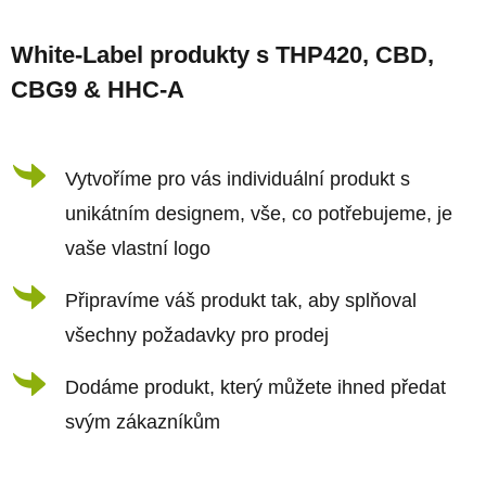
Z
á
á
d
White-Label produkty s THP420, CBD,
p
a
CBG9 & HHC-A
a
c
t
í
í
Vytvoříme pro vás individuální produkt s
p
r
unikátním designem, vše, co potřebujeme, je
v
vaše vlastní logo
k
Připravíme váš produkt tak, aby splňoval
y
všechny požadavky pro prodej
v
ý
Dodáme produkt, který můžete ihned předat
p
svým zákazníkům
i
s