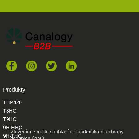
Produkty
THP420
T8HC
T9HC
9H-HHC
Vložením e-mailu souhlasíte s
podmínkami ochrany
9H-THC
osobních údajů