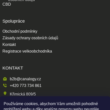
CBD
Spolupráce
Obchodní podmínky
Zásady ochrany osobních údajů
Kontakt
Registrace velkoobchodníka
KONTAKT
b2b@canalogy.cz
+420 773 734 861
Křimická 809/5
318 00 Plzeň 3-Skvrňany
Používáme cookies, abychom Vám umožnili pohodlné
Česká republika
prohlížení webu a díky analýze provozu webu neustále