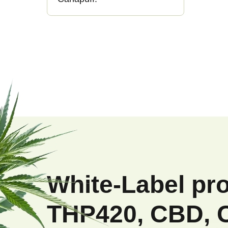
Z
á
p
White-Label pr
a
THP420, CBD, 
t