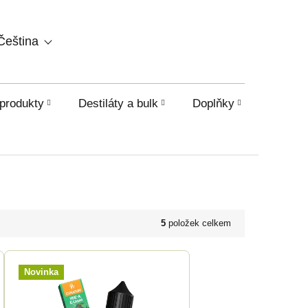
NÁKUPNÍ
Čeština
KOŠÍK
produkty
Destiláty a bulk
Doplňky
HHC a o
5
položek celkem
Novinka