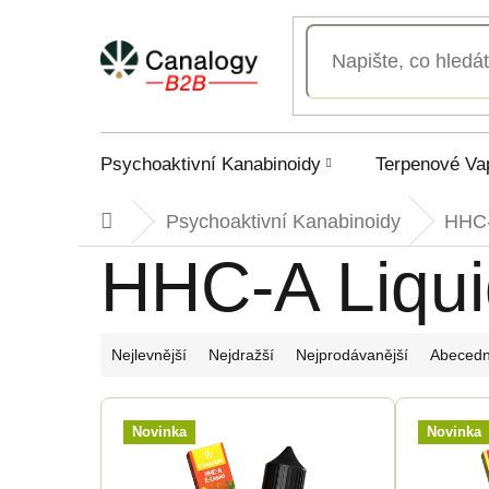
Přejít
na
obsah
Psychoaktivní Kanabinoidy
Terpenové Va
Psychoaktivní Kanabinoidy
HHC
Domů
HHC-A Liqui
Ř
Nejlevnější
Nejdražší
Nejprodávanější
Abeced
a
V
Novinka
Novinka
z
ý