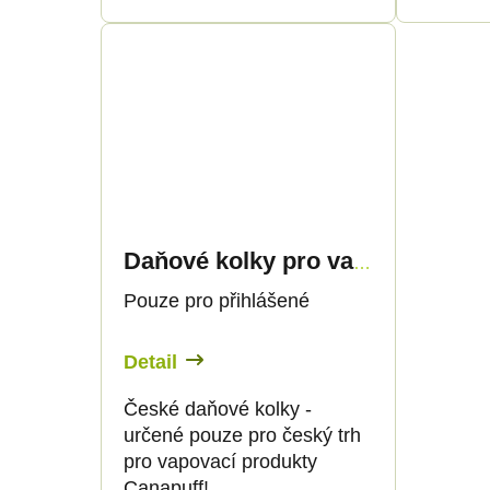
t
t
ů
ů
Daňové kolky pro vapovací produkty 10ml - pouze pro CZ zákazníky
Pouze pro přihlášené
Detail
České daňové kolky -
určené pouze pro český trh
pro vapovací produkty
Canapuff!