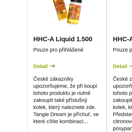
e
p
n
i
í
s
HHC-A Liquid 1.500mg - Tangie Dream - Canapuff
p
p
Pouze pro přihlášené
Pouze p
r
r
Detail
Detail
o
o
České zákazníky
České z
upozorňujeme, že při koupi
upozorň
d
d
tohoto produktu je nutné
tohoto p
zakoupit také příslušný
zakoupit
u
u
kolek, který naleznete zde.
kolek, k
Tangie Dream je příchuť, ve
Představ
k
k
které cítíte kombinaci...
citrono
posypan