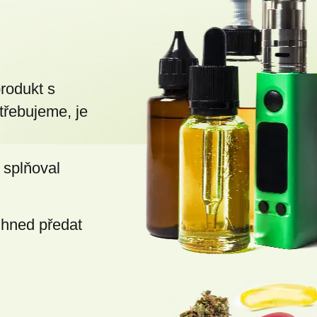
v
ý
p
i
s
produkt s
u
třebujeme, je
 splňoval
ihned předat