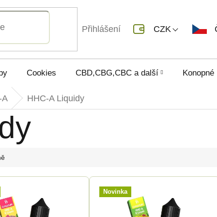
Přihlášení
CZK
py
Cookies
CBD,CBG,CBC a další
Konopné 
-A
HHC-A Liquidy
dy
ně
Novinka