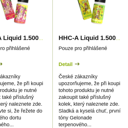
HHC-A Liquid 1.500mg - Lemon Cherry Gelato - Canapuff
HHC-A Liquid 1.500mg - Gelonade - Canapuff
ro přihlášené
Pouze pro přihlášené
Detail
ákazníky
České zákazníky
ujeme, že při koupi
upozorňujeme, že při koupi
roduktu je nutné
tohoto produktu je nutné
 také příslušný
zakoupit také příslušný
terý naleznete zde.
kolek, který naleznete zde.
te si, že řežete do
Sladká a kyselá chuť, první
vého dortu
tóny Gelonade
ého...
terpenového...