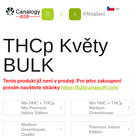
Přejít
NÁKUPNÍ
na
Přihlášení
KOŠÍK
obsah
THCp Květy
BULK
Tento produkt již není v prodeji. Pro jeho zakoupení
prosím navštivte stránky
https://b2bcanapuff.com/
Mix HHC + THCp
Mix HHC + THCp
Mix Premium
Medium
Indoor Edition
Greenhouse
Quality
Medium
Premium Indoor
Greenhouse
Edition
Quality