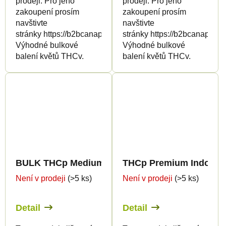
prodeji. Pro jeho
prodeji. Pro jeho
zakoupení prosím
zakoupení prosím
navštivte
navštivte
stránky https://b2bcanapuff.com/
stránky https://b2bcanapuff.
Výhodné bulkové
Výhodné bulkové
balení květů THCv.
balení květů THCv.
BULK THCp Medium Greenhouse Quality 8%
THCp Premium Indoor E
Není v prodeji
(>5 ks)
Není v prodeji
(>5 ks)
Detail
Detail