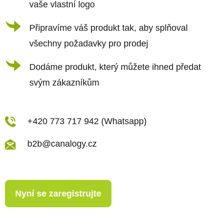
v
vaše vlastní logo
k
Připravíme váš produkt tak, aby splňoval
y
všechny požadavky pro prodej
v
ý
Dodáme produkt, který můžete ihned předat
p
svým zákazníkům
i
s
u
+420 773 717 942 (Whatsapp)
b2b@canalogy.cz
Nyní se zaregistrujte