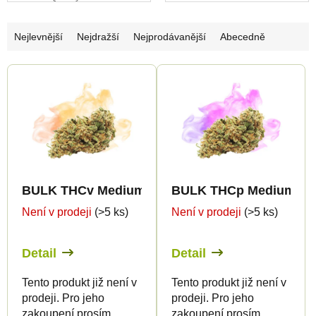
Ř
Nejlevnější
Nejdražší
Nejprodávanější
Abecedně
a
V
z
ý
e
p
n
i
í
s
p
p
r
BULK THCv Medium Greenhouse Quality 5%
BULK THCp Medium Gre
r
o
Není v prodeji
(>5 ks)
Není v prodeji
(>5 ks)
o
d
d
u
Detail
Detail
u
k
k
t
Tento produkt již není v
Tento produkt již není v
prodeji. Pro jeho
prodeji. Pro jeho
t
ů
zakoupení prosím
zakoupení prosím