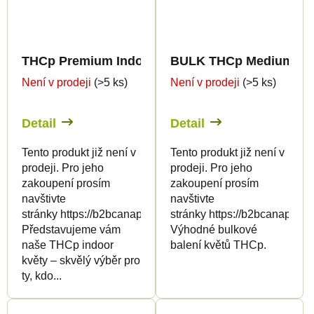
THCp Premium Indoor Edition 8%
BULK THCp Medium Gre
Není v prodeji
(>5 ks)
Není v prodeji
(>5 ks)
Detail
Detail
Tento produkt již není v
Tento produkt již není v
prodeji. Pro jeho
prodeji. Pro jeho
zakoupení prosím
zakoupení prosím
navštivte
navštivte
stránky https://b2bcanapuff.com/
stránky https://b2bcanapuff.
Představujeme vám
Výhodné bulkové
naše THCp indoor
balení květů THCp.
květy – skvělý výběr pro
ty, kdo...