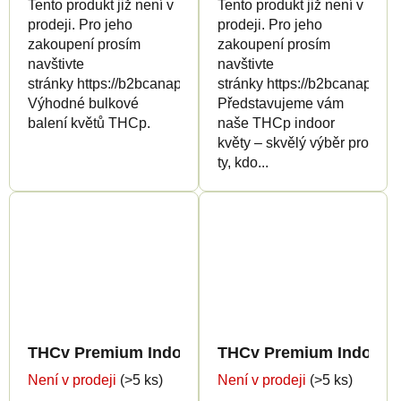
Tento produkt již není v
Tento produkt již není v
prodeji. Pro jeho
prodeji. Pro jeho
zakoupení prosím
zakoupení prosím
navštivte
navštivte
stránky https://b2bcanapuff.com/
stránky https://b2bcanapuff.
Výhodné bulkové
Představujeme vám
balení květů THCp.
naše THCp indoor
květy – skvělý výběr pro
ty, kdo...
THCv Premium Indoor Edition 5%
THCv Premium Indoor E
Není v prodeji
(>5 ks)
Není v prodeji
(>5 ks)