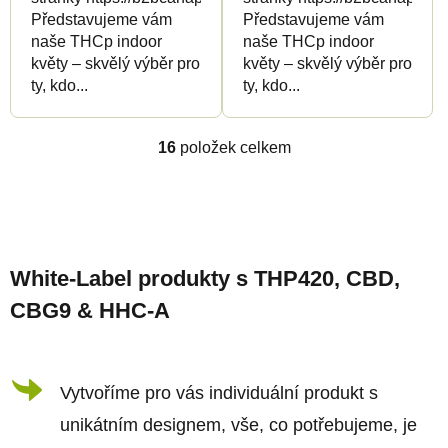
Představujeme vám
Představujeme vám
naše THCp indoor
naše THCp indoor
květy – skvělý výběr pro
květy – skvělý výběr pro
ty, kdo...
ty, kdo...
16
položek celkem
O
v
l
Z
á
á
d
White-Label produkty s THP420, CBD,
p
a
CBG9 & HHC-A
a
c
t
í
í
Vytvoříme pro vás individuální produkt s
p
r
unikátním designem, vše, co potřebujeme, je