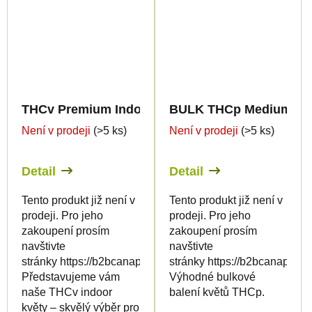
THCv Premium Indoor Edition 15%
BULK THCp Medium Gre
Není v prodeji
(>5 ks)
Není v prodeji
(>5 ks)
Detail
Detail
Tento produkt již není v
Tento produkt již není v
prodeji. Pro jeho
prodeji. Pro jeho
zakoupení prosím
zakoupení prosím
navštivte
navštivte
stránky https://b2bcanapuff.com/
stránky https://b2bcanapuff.
Představujeme vám
Výhodné bulkové
naše THCv indoor
balení květů THCp.
květy – skvělý výběr pro