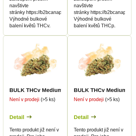
ů
navštivte
navštivte
stránky https://b2bcanapuff.com/
stránky https://b2bcanapuff.
Výhodné bulkové
Výhodné bulkové
balení květů THCv.
balení květů THCp.
BULK THCv Medium Greenhouse Quality 8%
BULK THCv Medium Gre
Není v prodeji
(>5 ks)
Není v prodeji
(>5 ks)
Detail
Detail
Tento produkt již není v
Tento produkt již není v