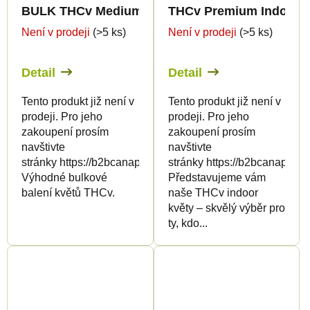
BULK THCv Medium Greenhouse Quality 15%
THCv Premium Indoor E
Není v prodeji
(>5 ks)
Není v prodeji
(>5 ks)
Detail
Detail
Tento produkt již není v
Tento produkt již není v
prodeji. Pro jeho
prodeji. Pro jeho
zakoupení prosím
zakoupení prosím
navštivte
navštivte
stránky https://b2bcanapuff.com/
stránky https://b2bcanapuff.
Výhodné bulkové
Představujeme vám
balení květů THCv.
naše THCv indoor
květy – skvělý výběr pro
ty, kdo...