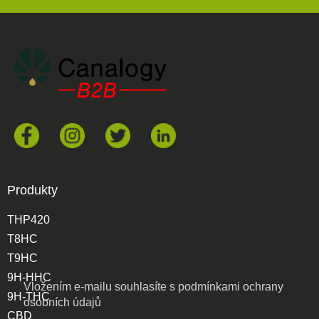
Produkty
THP420
T8HC
T9HC
9H-HHC
Vložením e-mailu souhlasíte s
podmínkami ochrany
9H-THC
osobních údajů
CBD