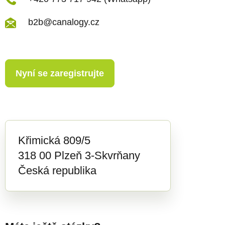
u
b2b@canalogy.cz
Nyní se zaregistrujte
Křimická 809/5
318 00 Plzeň 3-Skvrňany
Česká republika