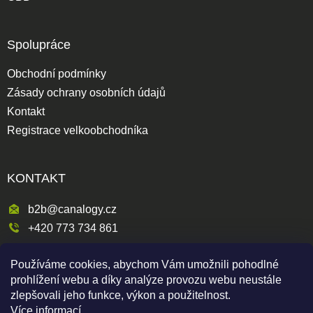
Spolupráce
Obchodní podmínky
Zásady ochrany osobních údajů
Kontakt
Registrace velkoobchodníka
KONTAKT
b2b@canalogy.cz
+420 773 734 861
Křimická 809/5
Používáme cookies, abychom Vám umožnili pohodlné
318 00 Plzeň 3-Skvrňany
prohlížení webu a díky analýze provozu webu neustále
Česká republika
zlepšovali jeho funkce, výkon a použitelnost.
Více informací