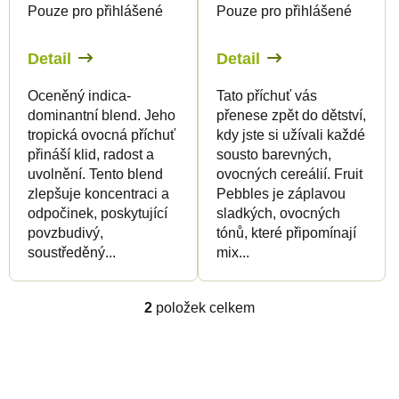
Pouze pro přihlášené
Pouze pro přihlášené
o
d
d
u
Detail
Detail
u
k
Oceněný indica-
Tato příchuť vás
k
t
dominantní blend. Jeho
přenese zpět do dětství,
t
ů
tropická ovocná příchuť
kdy jste si užívali každé
ů
přináší klid, radost a
sousto barevných,
uvolnění. Tento blend
ovocných cereálií. Fruit
zlepšuje koncentraci a
Pebbles je záplavou
odpočinek, poskytující
sladkých, ovocných
povzbudivý,
tónů, které připomínají
soustředěný...
mix...
2
položek celkem
O
v
l
Z