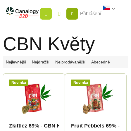
Přejít
NÁKUPNÍ
na
Přihlášení
KOŠÍK
obsah
CBN Květy
Ř
Nejlevnější
Nejdražší
Nejprodávanější
Abecedně
a
V
z
Novinka
Novinka
ý
e
p
n
i
í
s
p
p
r
Zkittlez 69% - CBN Květy - Canapuff
Fruit Pebbels 69% - CB
r
o