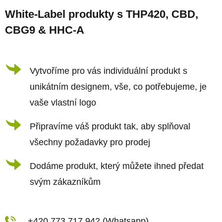
á
á
d
White-Label produkty s THP420, CBD,
p
a
CBG9 & HHC-A
a
c
t
í
í
Vytvoříme pro vás individuální produkt s
p
r
unikátním designem, vše, co potřebujeme, je
v
vaše vlastní logo
k
Připravíme váš produkt tak, aby splňoval
y
všechny požadavky pro prodej
v
ý
Dodáme produkt, který můžete ihned předat
p
svým zákazníkům
i
s
+420 773 717 942 (Whatsapp)