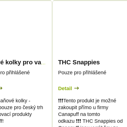
THC Snappies
Daňové kolky pro vapovací produkty 30ml - pouze pro CZ zákazníky
ro přihlášené
Pouze pro přihlášené
Detail
aňové kolky -
❗️❗️❗️Tento produkt je možné
pouze pro český trh
zakoupit přímo u firmy
ovací produkty
Canapuff na tomto
f!
odkazu ❗️❗️❗️ THC Snappies od