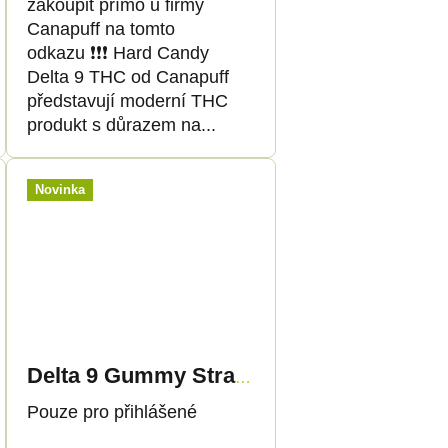
zakoupit přímo u firmy
Canapuff na tomto
odkazu ❗️❗️❗️ Hard Candy
Delta 9 THC od Canapuff
představují moderní THC
produkt s důrazem na...
Novinka
Delta 9 Gummy Strawbi
Pouze pro přihlášené