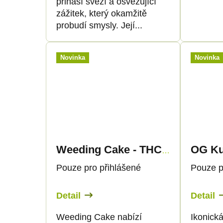
přináší svěží a osvěžující
zážitek, který okamžitě
probudí smysly. Její...
Novinka
Novinka
Weeding Cake - THC Liquid 89mg THC/1000mg CBC - 30ml - Canapuff
Pouze pro přihlášené
Pouze p
Detail
Detail
Weeding Cake nabízí
Ikonická