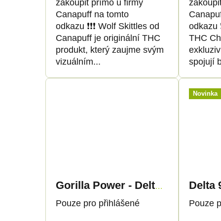
zakoupit přímo u firmy
zakoupit
d
d
Canapuff na tomto
Canapuf
odkazu ❗️❗️❗️ Wolf Skittles od
odkazu ❗
u
u
Canapuff je originální THC
THC Ch
produkt, který zaujme svým
exkluziv
k
k
vizuálním...
spojují 
t
t
Novinka
ů
ů
Gorilla Power - Delta 9 THC
Pouze pro přihlášené
Pouze p