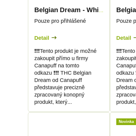
Belgia
Belgian Dream - White
Pouze pro přihlášené
Pouze p
Detail
Detail
❗️❗️❗️Tento produkt je možné
❗️❗️❗️Te
zakoupit přímo u firmy
zakoupit
Canapuff na tomto
Canapuf
odkazu ❗️❗️❗️ THC Belgian
odkazu ❗
Dream od Canapuff
Dream o
představuje precizně
předsta
zpracovaný konopný
zpracov
produkt, který...
produkt,
Novinka