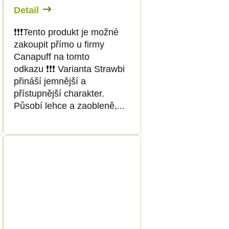
Detail
❗️❗️❗️Tento produkt je možné
zakoupit přímo u firmy
Canapuff na tomto
odkazu ❗️❗️❗️ Varianta Strawbi
přináší jemnější a
přístupnější charakter.
Působí lehce a zaobleně,...