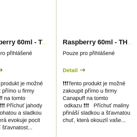
Strawberry 60ml - THC SHOT - Canapuff
Raspberry 60ml - THC SHOT - Canapuff
ro přihlášené
Pouze pro přihlášené
Detail
nto produkt je možné
❗️❗️❗️Tento produkt je možné
 přímo u firmy
zakoupit přímo u firmy
f na tomto
Canapuff na tomto
️❗️❗️ Příchuť jahody
odkazu ❗️❗️❗️ Příchuť maliny
bohatou a sladkou
přináší sladkou a šťavnatou
erá evokuje pocit
chuť, která okouzlí vaše...
í šťavnatost...