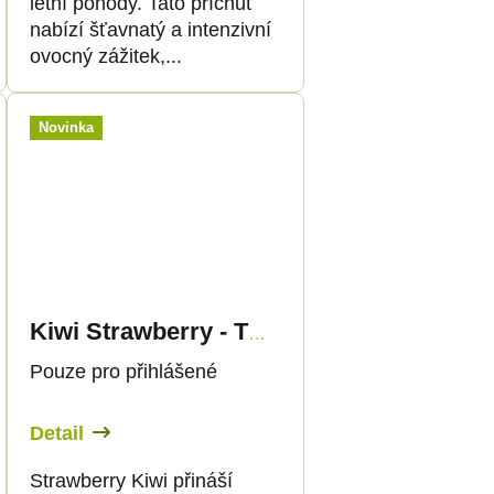
letní pohody. Tato příchuť
nabízí šťavnatý a intenzivní
ovocný zážitek,...
Novinka
Kiwi Strawberry - THC Liquid 89mg - 30ml - Canapuff
Pouze pro přihlášené
Detail
Strawberry Kiwi přináší