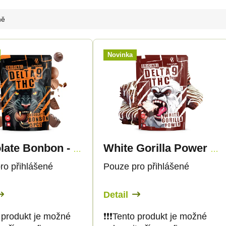
ně
Novinka
Chocolate Bonbon - Delta-9 THC
White Gorilla Power - Delta 9 THC
ro přihlášené
Pouze pro přihlášené
Detail
nto produkt je možné
❗️❗️❗️Tento produkt je možné