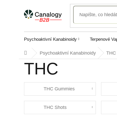
Přejít
na
obsah
Psychoaktivní Kanabinoidy
Terpenové Va
Psychoaktivní Kanabinoidy
THC
Domů
THC
THC Gummies
THC Shots