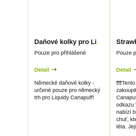
Daňové kolky pro Liquidy 30ml - pouze pro DE!
Pouze pro přihlášené
Pouze p
Detail
Detail
Německé daňové kolky -
❗️❗️❗️Te
určené pouze pro německý
zakoupit
trh pro Liquidy Canapuff!
Canapuf
odkazu ❗
nabízí 
chuť, kt
léta. Jej