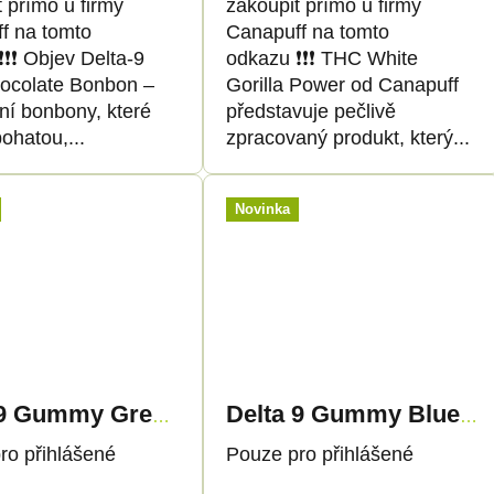
 přímo u firmy
zakoupit přímo u firmy
f na tomto
Canapuff na tomto
️❗️❗️ Objev Delta-9
odkazu ❗️❗️❗️ THC White
ocolate Bonbon –
Gorilla Power od Canapuff
ní bonbony, které
představuje pečlivě
bohatou,...
zpracovaný produkt, který...
Novinka
Delta 9 Gummy Green Appli
Delta 9 Gummy Bluebi
ro přihlášené
Pouze pro přihlášené