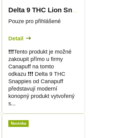
Delta 9 THC Lion Snappies
Pouze pro přihlášené
Detail
❗️❗️❗️Tento produkt je možné
zakoupit přímo u firmy
Canapuff na tomto
odkazu ❗️❗️❗️ Delta 9 THC
Snappies od Canapuff
představují moderní
konopný produkt vytvořený
s...
Novinka