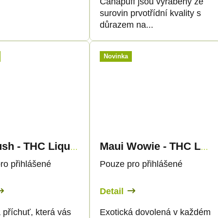
Canapuff jsou vyráběny ze
surovin prvotřídní kvality s
důrazem na...
Novinka
OG Kush - THC Liquid 89mg THC/1000mg CBC - 30ml - Canapuff
Maui Wowie - THC Liquid 89mg - 30ml - Canapuff
ro přihlášené
Pouze pro přihlášené
Detail
 příchuť, která vás
Exotická dovolená v každém