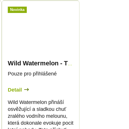
Novinka
Wild Watermelon - THC Liquid 89mg THC/2000mg CBD - 30ml - Canapuff
Pouze pro přihlášené
Detail
Wild Watermelon přináší
osvěžující a sladkou chuť
zralého vodního melounu,
která dokonale evokuje pocit