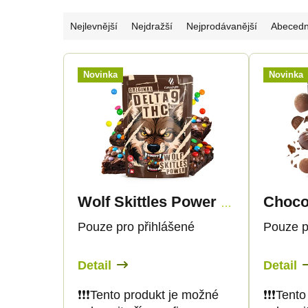
Ř
Nejlevnější
Nejdražší
Nejprodávanější
Abeced
a
V
Novinka
Novinka
z
ý
e
p
n
i
í
s
Wolf Skittles Power - Delta 9 THC
p
p
Pouze pro přihlášené
Pouze p
r
r
Detail
Detail
o
o
❗️❗️❗️Tento produkt je možné
❗️❗️❗️Te