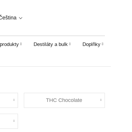
NÁKUPNÍ
Čeština
KOŠÍK
produkty
Destiláty a bulk
Doplňky
HHC a o
THC Chocolate