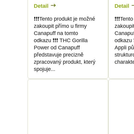
Detail
Detail
❗️❗️❗️Tento produkt je možné
❗️❗️❗️Te
zakoupit přímo u firmy
zakoupit
Canapuff na tomto
Canapuf
odkazu ❗️❗️❗️ THC Gorilla
odkazu ❗
Power od Canapuff
Appli pů
představuje precizně
struktur
zpracovaný produkt, který
charakte
spojuje...