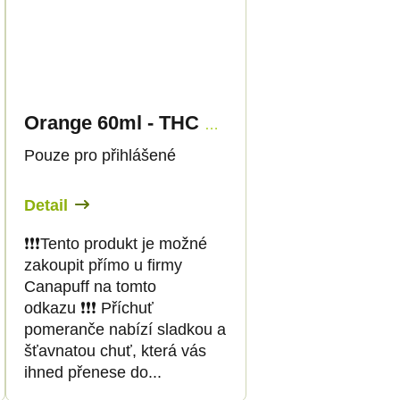
Orange 60ml - THC SHOT - Canapuff
Pouze pro přihlášené
Detail
❗️❗️❗️Tento produkt je možné
zakoupit přímo u firmy
Canapuff na tomto
odkazu ❗️❗️❗️ Příchuť
pomeranče nabízí sladkou a
šťavnatou chuť, která vás
ihned přenese do...