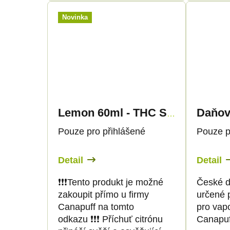
Novinka
Lemon 60ml - THC SHOT - Canapuff
Pouze pro přihlášené
Pouze p
Detail
Detail
❗️❗️❗️Tento produkt je možné
České d
zakoupit přímo u firmy
určené 
Canapuff na tomto
pro vap
odkazu ❗️❗️❗️ Příchuť citrónu
Canapuf