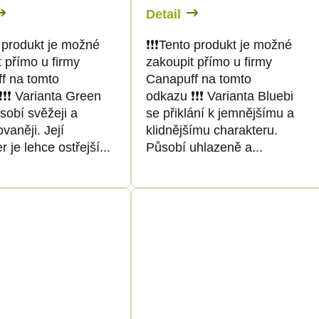
Detail
nto produkt je možné
❗️❗️❗️Tento produkt je možné
 přímo u firmy
zakoupit přímo u firmy
f na tomto
Canapuff na tomto
️❗️❗️ Varianta Green
odkazu ❗️❗️❗️ Varianta Bluebi
sobí svěžeji a
se přiklání k jemnějšímu a
ovaněji. Její
klidnějšímu charakteru.
r je lehce ostřejší...
Působí uhlazeně a...