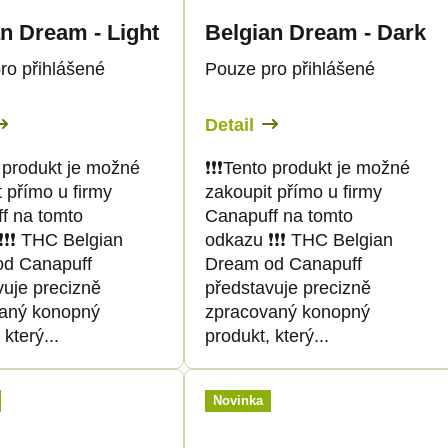
n Dream - Light
Belgian Dream - Dark
ro přihlášené
Pouze pro přihlášené
Detail
nto produkt je možné
❗️❗️❗️Tento produkt je možné
 přímo u firmy
zakoupit přímo u firmy
f na tomto
Canapuff na tomto
️❗️❗️ THC Belgian
odkazu ❗️❗️❗️ THC Belgian
d Canapuff
Dream od Canapuff
vuje precizně
představuje precizně
aný konopný
zpracovaný konopný
 který...
produkt, který...
Novinka