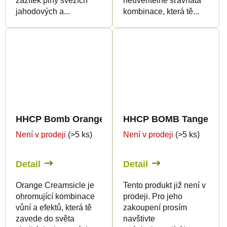
zážitek plný svěžích
neuvěřitelně šťavnatá
jahodových a...
kombinace, která tě...
HHCP Bomb Orange Creamsicle - 2ml
HHCP BOMB Tangerine S
Není v prodeji
(>5 ks)
Není v prodeji
(>5 ks)
Detail
Detail
Orange Creamsicle je
Tento produkt již není v
ohromující kombinace
prodeji. Pro jeho
vůní a efektů, která tě
zakoupení prosím
zavede do světa
navštivte