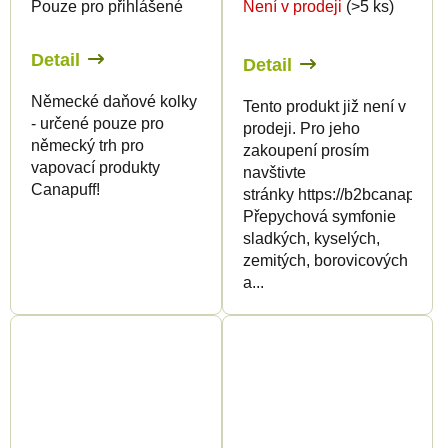
Pouze pro přihlášené
Není v prodeji
(>5 ks)
Detail
Detail
Německé daňové kolky
Tento produkt již není v
- určené pouze pro
prodeji. Pro jeho
německý trh pro
zakoupení prosím
vapovací produkty
navštivte
Canapuff!
stránky https://b2bcanapuff.
Přepychová symfonie
sladkých, kyselých,
zemitých, borovicových
a...