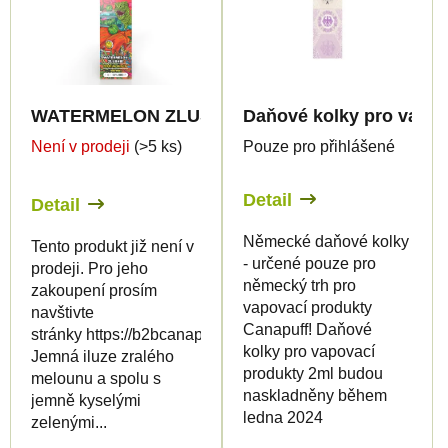
WATERMELON ZLUSHIE 96% HHC-P - CanaPuff - 
Daňové kolky pro vapov
Není v prodeji
(>5 ks)
Pouze pro přihlášené
Detail
Detail
Německé daňové kolky
Tento produkt již není v
- určené pouze pro
prodeji. Pro jeho
německý trh pro
zakoupení prosím
vapovací produkty
navštivte
Canapuff! Daňové
stránky https://b2bcanapuff.com/
kolky pro vapovací
Jemná iluze zralého
produkty 2ml budou
melounu a spolu s
naskladněny během
jemně kyselými
ledna 2024
zelenými...