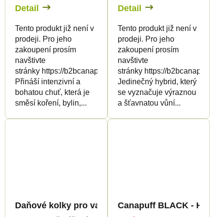
Detail
Detail
Tento produkt již není v
Tento produkt již není v
prodeji. Pro jeho
prodeji. Pro jeho
zakoupení prosím
zakoupení prosím
navštivte
navštivte
stránky https://b2bcanapuff.com/
stránky https://b2bcanapuff.
Přináší intenzivní a
Jedinečný hybrid, který
bohatou chuť, která je
se vyznačuje výraznou
směsí koření, bylin,...
a šťavnatou vůní...
Daňové kolky pro vapovací produkty 1ml - pouze
Canapuff BLACK - HHC-P