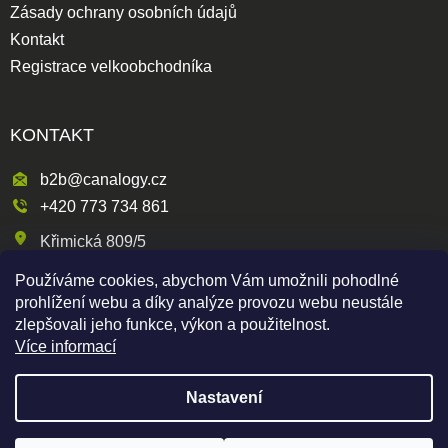
Zásady ochrany osobních údajů
Kontakt
Registrace velkoobchodníka
KONTAKT
b2b@canalogy.cz
+420 773 734 861
Křimická 809/5
318 00 Plzeň 3-Skvrňany
Používáme cookies, abychom Vám umožnili pohodlné
Česká republika
prohlížení webu a díky analýze provozu webu neustále
zlepšovali jeho funkce, výkon a použitelnost.
Více informací
Shoptet
|
mime digital
Nastavení
Copyright 2026
Canapuff Wholesale
. Všechna práva
vyhrazena.