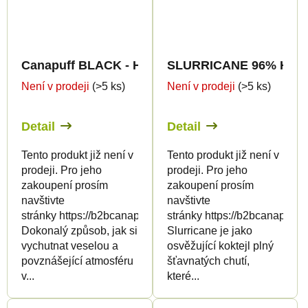
Canapuff BLACK - HHC-P - Golden Pineapple - J
SLURRICANE 96% HHC-P 
Není v prodeji
(>5 ks)
Není v prodeji
(>5 ks)
Detail
Detail
Tento produkt již není v
Tento produkt již není v
prodeji. Pro jeho
prodeji. Pro jeho
zakoupení prosím
zakoupení prosím
navštivte
navštivte
stránky https://b2bcanapuff.com/
stránky https://b2bcanapuff.
Dokonalý způsob, jak si
Slurricane je jako
vychutnat veselou a
osvěžující koktejl plný
povznášející atmosféru
šťavnatých chutí,
v...
které...