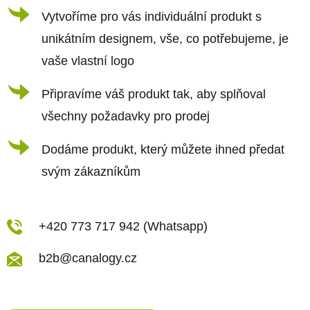
í
í
Vytvoříme pro vás individuální produkt s
p
r
unikátním designem, vše, co potřebujeme, je
v
vaše vlastní logo
k
Připravíme váš produkt tak, aby splňoval
y
všechny požadavky pro prodej
v
ý
Dodáme produkt, který můžete ihned předat
p
svým zákazníkům
i
s
u
+420 773 717 942 (Whatsapp)
b2b@canalogy.cz