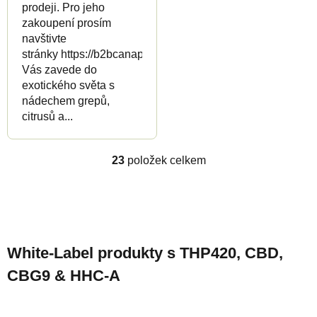
prodeji. Pro jeho
zakoupení prosím
navštivte
stránky https://b2bcanapuff.com/
Vás zavede do
exotického světa s
nádechem grepů,
citrusů a...
23
položek celkem
O
v
l
Z
á
á
d
White-Label produkty s THP420, CBD,
p
a
CBG9 & HHC-A
a
c
t