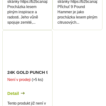
stránky https://b2bcanapuff.com/
stránky https://b2bcanapuff.
Procházka lesem
Příchuť 9 Pound
plným inspirace a
Hammer je jako
radosti. Jeho vůně
procházka lesem plným
spojuje zemité,...
citrusových...
24K GOLD PUNCH 96% HHC-P - CanaPuff - Jedno
Není v prodeji
(>5 ks)
Detail
Tento produkt již není v