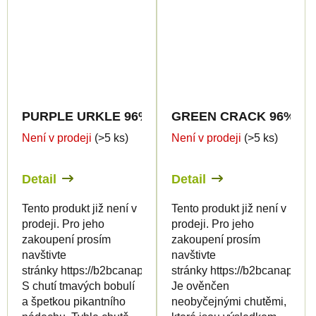
PURPLE URKLE 96% HHC-P - CanaPuff - Jednorá
GREEN CRACK 96% HHC-P
Není v prodeji
(>5 ks)
Není v prodeji
(>5 ks)
Detail
Detail
Tento produkt již není v
Tento produkt již není v
prodeji. Pro jeho
prodeji. Pro jeho
zakoupení prosím
zakoupení prosím
navštivte
navštivte
stránky https://b2bcanapuff.com/
stránky https://b2bcanapuff.
S chutí tmavých bobulí
Je ověnčen
a špetkou pikantního
neobyčejnými chutěmi,