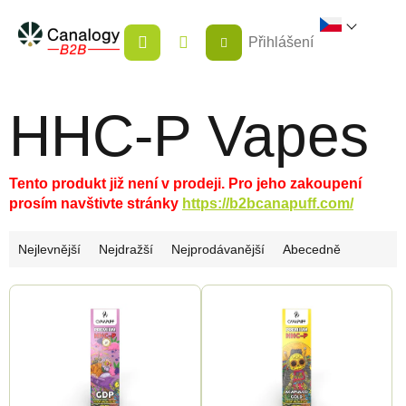
Přejít
NÁKUPNÍ
na
Přihlášení
KOŠÍK
obsah
HHC-P Vapes
Tento produkt již není v prodeji. Pro jeho zakoupení
prosím navštivte stránky
https://b2bcanapuff.com/
Ř
Nejlevnější
Nejdražší
Nejprodávanější
Abecedně
a
V
z
ý
e
p
n
i
í
s