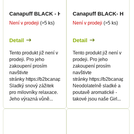
Canapuff BLACK - HHC-P - Double Bubble OG - 
Canapuff BLACK- HHC-P 
Není v prodeji
(>5 ks)
Není v prodeji
(>5 ks)
Detail
Detail
Tento produkt již není v
Tento produkt již není v
prodeji. Pro jeho
prodeji. Pro jeho
zakoupení prosím
zakoupení prosím
navštivte
navštivte
stránky https://b2bcanapuff.com/
stránky https://b2bcanapuff.
Sladký snový zážitek
Neodolatelně sladké a
pro milovníky relaxace.
poutavě aromatické -
Jeho výrazná vůně...
takové jsou naše Girl...