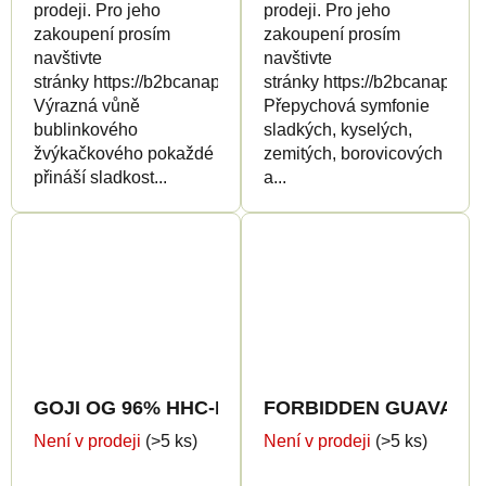
prodeji. Pro jeho
prodeji. Pro jeho
zakoupení prosím
zakoupení prosím
navštivte
navštivte
stránky https://b2bcanapuff.com/
stránky https://b2bcanapuff.
Výrazná vůně
Přepychová symfonie
bublinkového
sladkých, kyselých,
žvýkačkového pokaždé
zemitých, borovicových
přináší sladkost...
a...
GOJI OG 96% HHC-P - CanaPuff - Jednorázovka 
FORBIDDEN GUAVA 96% H
Není v prodeji
(>5 ks)
Není v prodeji
(>5 ks)