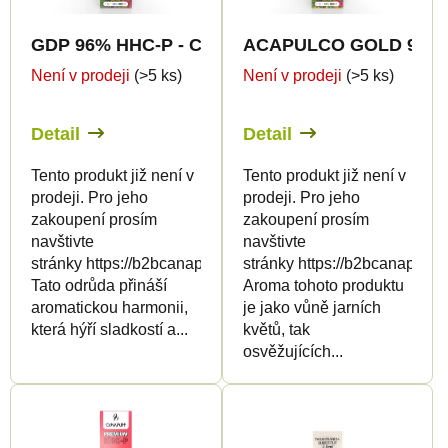
p
p
r
GDP 96% HHC-P - Canapuff - Jednorázovka 1ml
ACAPULCO GOLD 96% HH
r
o
Není v prodeji
(>5 ks)
Není v prodeji
(>5 ks)
o
d
d
u
Detail
Detail
u
k
k
t
Tento produkt již není v
Tento produkt již není v
prodeji. Pro jeho
prodeji. Pro jeho
t
ů
zakoupení prosím
zakoupení prosím
ů
navštivte
navštivte
stránky https://b2bcanapuff.com/
stránky https://b2bcanapuff.
Tato odrůda přináší
Aroma tohoto produktu
aromatickou harmonii,
je jako vůně jarních
která hýří sladkostí a...
květů, tak
osvěžujících...