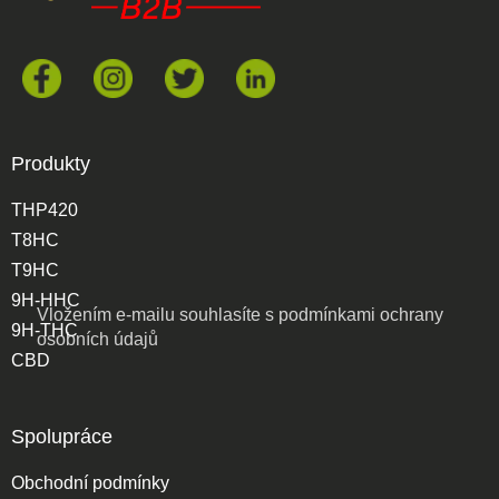
Produkty
THP420
T8HC
T9HC
9H-HHC
Vložením e-mailu souhlasíte s
podmínkami ochrany
9H-THC
osobních údajů
CBD
Spolupráce
Obchodní podmínky