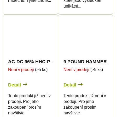
nádechu. Tyhle chutě...
které jsou výsledkem
unikátní...
AC-DC 96% HHC-P - CanaPuff - Jednorázovka - 
9 POUND HAMMER 96% HH
Není v prodeji
(>5 ks)
Není v prodeji
(>5 ks)
Detail
Detail
Tento produkt již není v
Tento produkt již není v
prodeji. Pro jeho
prodeji. Pro jeho
zakoupení prosím
zakoupení prosím
navštivte
navštivte