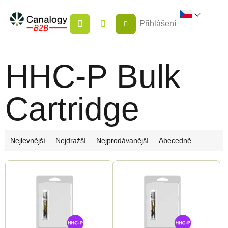
Přejít
NÁKUPNÍ
na
Přihlášení
KOŠÍK
obsah
HHC-P Bulk
Cartridge
Ř
Nejlevnější
Nejdražší
Nejprodávanější
Abecedně
a
V
z
ý
e
p
n
i
í