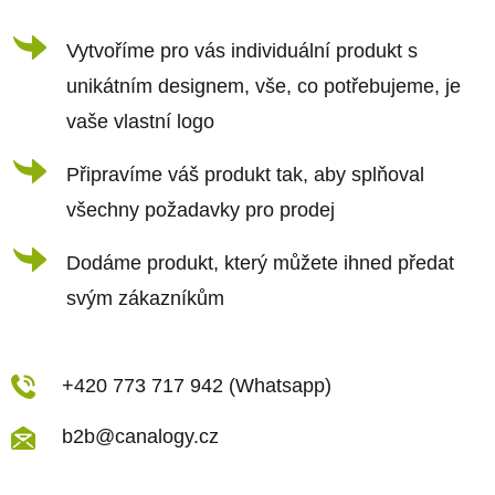
t
í
í
Vytvoříme pro vás individuální produkt s
p
r
unikátním designem, vše, co potřebujeme, je
v
vaše vlastní logo
k
Připravíme váš produkt tak, aby splňoval
y
všechny požadavky pro prodej
v
ý
Dodáme produkt, který můžete ihned předat
p
svým zákazníkům
i
s
u
+420 773 717 942 (Whatsapp)
b2b@canalogy.cz