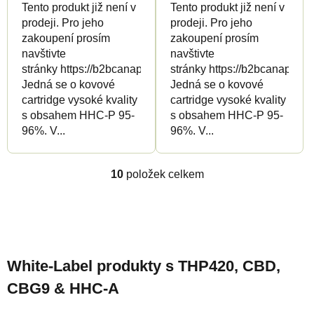
Tento produkt již není v
Tento produkt již není v
prodeji. Pro jeho
prodeji. Pro jeho
zakoupení prosím
zakoupení prosím
navštivte
navštivte
stránky https://b2bcanapuff.com/
stránky https://b2bcanapuff.
Jedná se o kovové
Jedná se o kovové
cartridge vysoké kvality
cartridge vysoké kvality
s obsahem HHC-P 95-
s obsahem HHC-P 95-
96%. V...
96%. V...
10
položek celkem
O
v
l
Z
á
á
d
White-Label produkty s THP420, CBD,
p
a
CBG9 & HHC-A
a
c