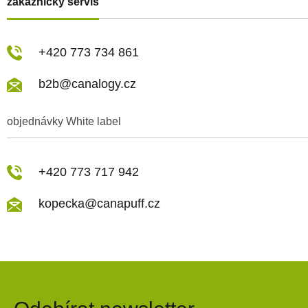
zákaznický servis
+420 773 734 861
b2b@canalogy.cz
objednávky White label
+420 773 717 942
kopecka@canapuff.cz