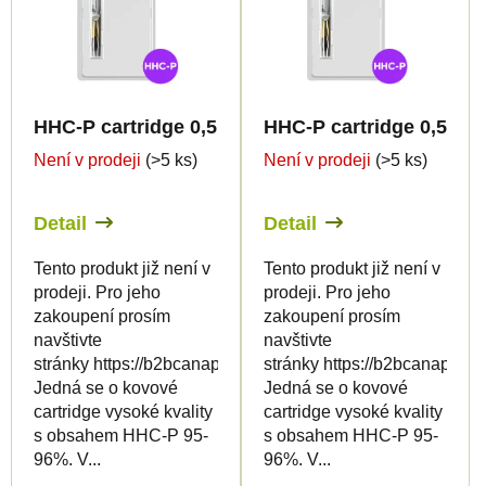
HHC-P cartridge 0,5ml BULK - Terpen flavour
HHC-P cartridge 0,5ml B
Není v prodeji
(>5 ks)
Není v prodeji
(>5 ks)
Detail
Detail
Tento produkt již není v
Tento produkt již není v
prodeji. Pro jeho
prodeji. Pro jeho
zakoupení prosím
zakoupení prosím
navštivte
navštivte
stránky https://b2bcanapuff.com/
stránky https://b2bcanapuff.
Jedná se o kovové
Jedná se o kovové
cartridge vysoké kvality
cartridge vysoké kvality
s obsahem HHC-P 95-
s obsahem HHC-P 95-
96%. V...
96%. V...