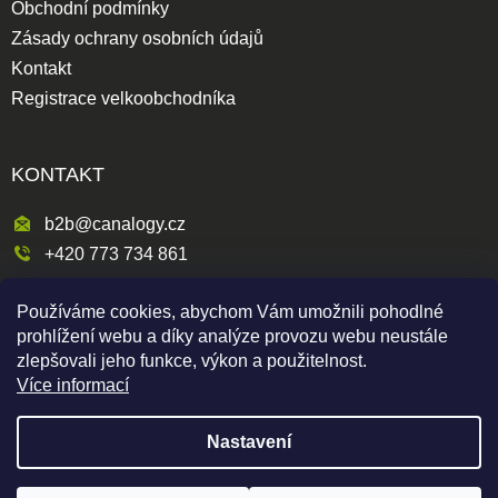
Obchodní podmínky
Zásady ochrany osobních údajů
Kontakt
Registrace velkoobchodníka
KONTAKT
b2b@canalogy.cz
+420 773 734 861
Křimická 809/5
Používáme cookies, abychom Vám umožnili pohodlné
318 00 Plzeň 3-Skvrňany
prohlížení webu a díky analýze provozu webu neustále
Česká republika
zlepšovali jeho funkce, výkon a použitelnost.
Více informací
Nastavení
Shoptet
|
mime digital
Copyright 2026
Canapuff Wholesale
. Všechna práva