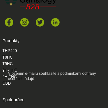
Produkty
THP420
T8HC
T9HC
9H-HHC
Vložením e-mailu souhlasíte s
podmínkami ochrany
9H-THC
osobních údajů
CBD
Spolupráce