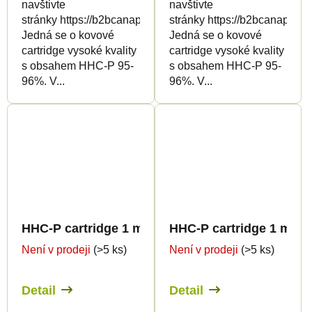
navštivte
navštivte
stránky https://b2bcanapuff.com/
stránky https://b2bcanapuff.
Jedná se o kovové
Jedná se o kovové
cartridge vysoké kvality
cartridge vysoké kvality
s obsahem HHC-P 95-
s obsahem HHC-P 95-
96%. V...
96%. V...
HHC-P cartridge 1 ml BULK - Terpen profiles
HHC-P cartridge 1 ml B
Není v prodeji
(>5 ks)
Není v prodeji
(>5 ks)
Detail
Detail