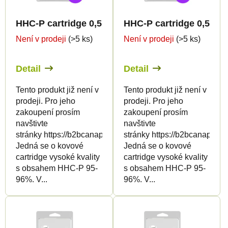
s
p
p
r
HHC-P cartridge 0,5ml BULK - Live Resin Premi
HHC-P cartridge 0,5ml 
r
o
Není v prodeji
(>5 ks)
Není v prodeji
(>5 ks)
o
d
d
u
Detail
Detail
u
k
k
t
Tento produkt již není v
Tento produkt již není v
prodeji. Pro jeho
prodeji. Pro jeho
t
ů
zakoupení prosím
zakoupení prosím
ů
navštivte
navštivte
stránky https://b2bcanapuff.com/
stránky https://b2bcanapuff.
Jedná se o kovové
Jedná se o kovové
cartridge vysoké kvality
cartridge vysoké kvality
s obsahem HHC-P 95-
s obsahem HHC-P 95-
96%. V...
96%. V...