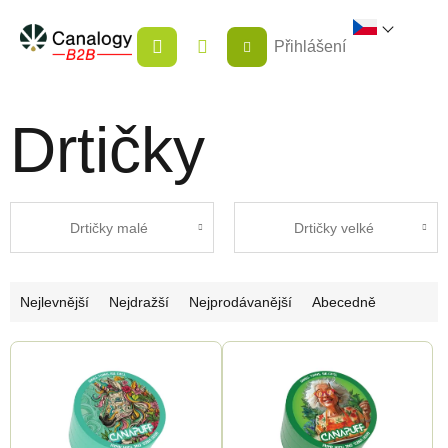
Přejít
NÁKUPNÍ
na
Přihlášení
KOŠÍK
obsah
Drtičky
Drtičky malé
Drtičky velké
Ř
Nejlevnější
Nejdražší
Nejprodávanější
Abecedně
a
V
z
ý
e
p
n
i
í