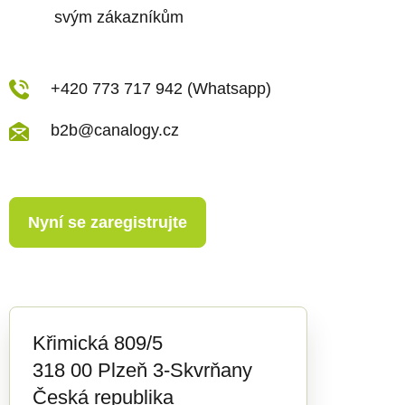
p
svým zákazníkům
i
s
u
+420 773 717 942 (Whatsapp)
b2b@canalogy.cz
Nyní se zaregistrujte
Křimická 809/5
318 00 Plzeň 3-Skvrňany
Česká republika