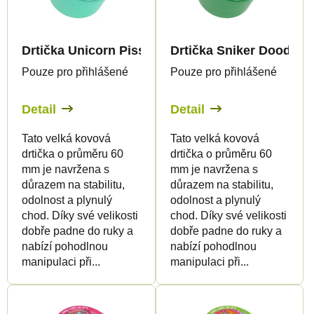
s
p
p
r
Drtička Unicorn Piss - velká
Drtička Sniker Doodle - 
r
o
Pouze pro přihlášené
Pouze pro přihlášené
o
d
d
u
Detail
Detail
u
k
Tato velká kovová
Tato velká kovová
k
t
drtička o průměru 60
drtička o průměru 60
t
ů
mm je navržena s
mm je navržena s
ů
důrazem na stabilitu,
důrazem na stabilitu,
odolnost a plynulý
odolnost a plynulý
chod. Díky své velikosti
chod. Díky své velikosti
dobře padne do ruky a
dobře padne do ruky a
nabízí pohodlnou
nabízí pohodlnou
manipulaci při...
manipulaci při...