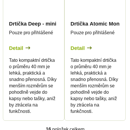
Drtička Deep - mini
Drtička Atomic Monkey 
Pouze pro přihlášené
Pouze pro přihlášené
Detail
Detail
Tato kompaktní drtička
Tato kompaktní drtička
o průměru 40 mm je
o průměru 40 mm je
lehká, praktická a
lehká, praktická a
snadno přenosná. Díky
snadno přenosná. Díky
menším rozměrům se
menším rozměrům se
pohodlně vejde do
pohodlně vejde do
kapsy nebo tašky, aniž
kapsy nebo tašky, aniž
by ztrácela na
by ztrácela na
funkčnosti.
funkčnosti.
16
položek celkem