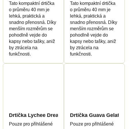
Tato kompaktní drtička
Tato kompaktní drtička
o průměru 40 mm je
o průměru 40 mm je
lehká, praktická a
lehká, praktická a
snadno přenosná. Díky
snadno přenosná. Díky
menším rozměrům se
menším rozměrům se
pohodlně vejde do
pohodlně vejde do
kapsy nebo tašky, aniž
kapsy nebo tašky, aniž
by ztrácela na
by ztrácela na
funkčnosti.
funkčnosti.
Drtička Lychee Dream - mini
Drtička Guava Gelato - 
Pouze pro přihlášené
Pouze pro přihlášené