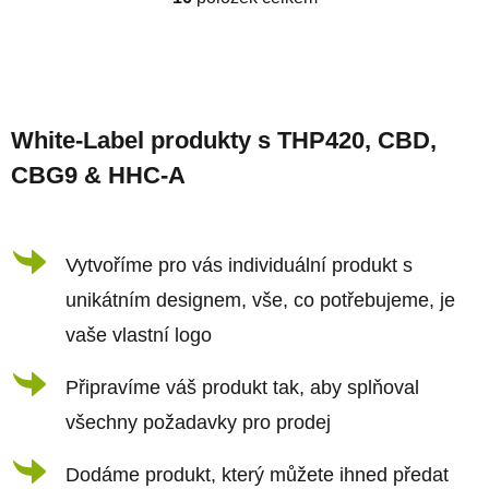
O
v
l
Z
á
á
d
White-Label produkty s THP420, CBD,
p
a
CBG9 & HHC-A
a
c
t
í
í
Vytvoříme pro vás individuální produkt s
p
r
unikátním designem, vše, co potřebujeme, je
v
vaše vlastní logo
k
Připravíme váš produkt tak, aby splňoval
y
všechny požadavky pro prodej
v
ý
Dodáme produkt, který můžete ihned předat