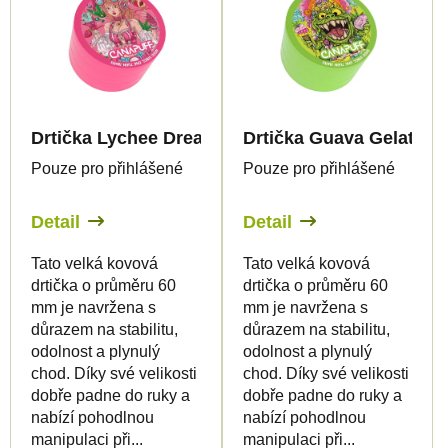
Drtička Lychee Dream - velká
Drtička Guava Gelato - 
Pouze pro přihlášené
Pouze pro přihlášené
Detail
Detail
Tato velká kovová
Tato velká kovová
drtička o průměru 60
drtička o průměru 60
mm je navržena s
mm je navržena s
důrazem na stabilitu,
důrazem na stabilitu,
odolnost a plynulý
odolnost a plynulý
chod. Díky své velikosti
chod. Díky své velikosti
dobře padne do ruky a
dobře padne do ruky a
nabízí pohodlnou
nabízí pohodlnou
manipulaci při...
manipulaci při...