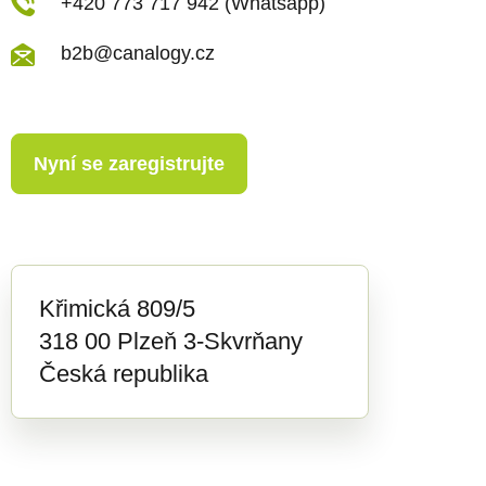
u
+420 773 717 942 (Whatsapp)
b2b@canalogy.cz
Nyní se zaregistrujte
Křimická 809/5
318 00 Plzeň 3-Skvrňany
Česká republika