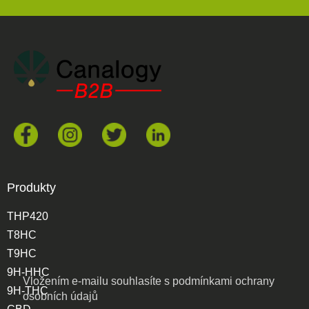
Produkty
THP420
T8HC
T9HC
9H-HHC
Vložením e-mailu souhlasíte s
podmínkami ochrany
9H-THC
osobních údajů