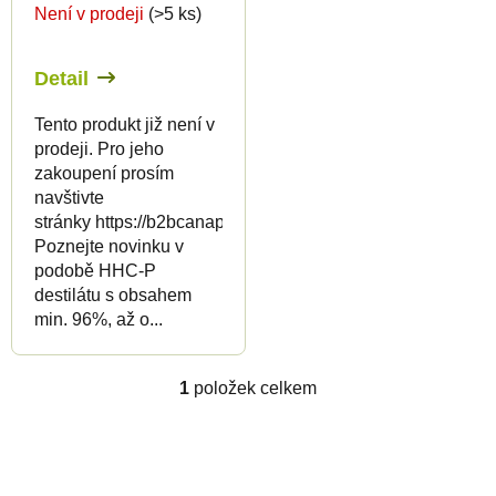
Není v prodeji
(>5 ks)
o
d
d
u
Detail
u
k
k
t
Tento produkt již není v
prodeji. Pro jeho
t
ů
zakoupení prosím
ů
navštivte
stránky https://b2bcanapuff.com/
Poznejte novinku v
podobě HHC-P
destilátu s obsahem
min. 96%, až o...
1
položek celkem
O
v
l
Z