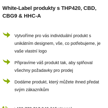
á
á
d
White-Label produkty s THP420, CBD,
p
a
CBG9 & HHC-A
a
c
t
í
í
Vytvoříme pro vás individuální produkt s
p
r
unikátním designem, vše, co potřebujeme, je
v
vaše vlastní logo
k
Připravíme váš produkt tak, aby splňoval
y
všechny požadavky pro prodej
v
ý
Dodáme produkt, který můžete ihned předat
p
svým zákazníkům
i
s