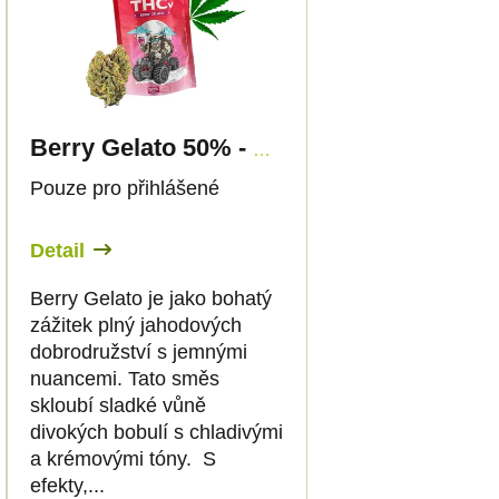
Berry Gelato 50% - THCv Květy - Canapuff
Pouze pro přihlášené
Detail
Berry Gelato je jako bohatý
zážitek plný jahodových
dobrodružství s jemnými
nuancemi. Tato směs
skloubí sladké vůně
divokých bobulí s chladivými
a krémovými tóny. S
efekty,...