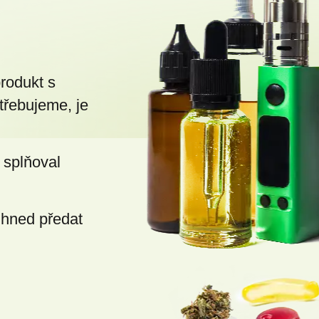
ý
p
i
s
produkt s
u
třebujeme, je
 splňoval
ihned předat