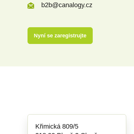
b2b@canalogy.cz
Nyní se zaregistrujte
Křimická 809/5