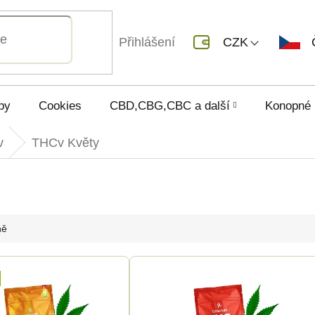
Přihlášení
CZK
py
Cookies
CBD,CBG,CBC a další
Konopné 
v
THCv Květy
ně