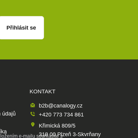
Přihlásit se
KONTAKT
b2b@canalogy.cz
 údajů
+420 773 734 861
Křimická 809/5
íka
318 00 Plzeň 3-Skvrňany
ložením e-mailu souhlasíte s