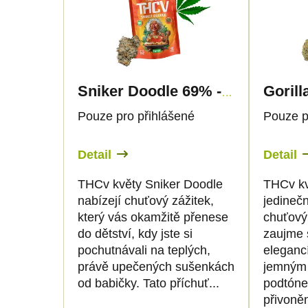
e
p
n
i
í
s
Sniker Doodle 69% - THCv Květy - Canapuff
p
p
Pouze pro přihlášené
Pouze p
r
r
Detail
Detail
o
o
THCv květy Sniker Doodle
THCv kvě
nabízejí chuťový zážitek,
jedineč
d
d
který vás okamžitě přenese
chuťový 
do dětství, kdy jste si
zaujme 
u
u
pochutnávali na teplých,
eleganc
právě upečených sušenkách
jemným
k
k
od babičky. Tato příchuť...
podtóne
přivoněn