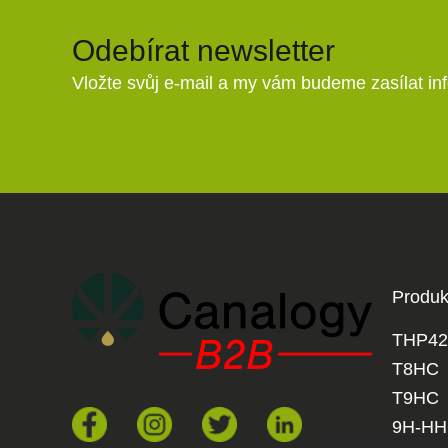
Odebírat newsletter
Vložte svůj e-mail a my vám budeme zasílat i
Produk
THP42
T8HC
T9HC
9H-H