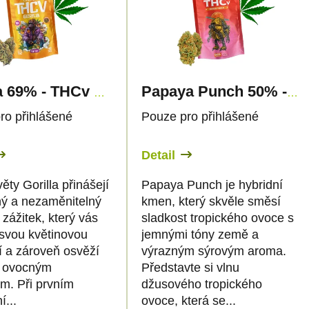
Gorilla 69% - THCv Květy - Canapuff
Papaya Punch 50% - THCv Květy - Canapuff
ro přihlášené
Pouze pro přihlášené
Detail
ty Gorilla přinášejí
Papaya Punch je hybridní
ný a nezaměnitelný
kmen, který skvěle směsí
zážitek, který vás
sladkost tropického ovoce s
svou květinovou
jemnými tóny země a
í a zároveň osvěží
výrazným sýrovým aroma.
 ovocným
Představte si vlnu
m. Při prvním
džusového tropického
í...
ovoce, která se...