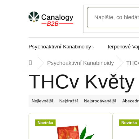
Přejít
na
obsah
Psychoaktivní Kanabinoidy
Terpenové Va
Psychoaktivní Kanabinoidy
THC
Domů
THCv Květy
Ř
Nejlevnější
Nejdražší
Nejprodávanější
Abeced
a
V
Novinka
Novinka
z
ý