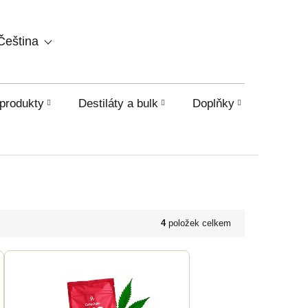
NÁKUPNÍ
Čeština
KOŠÍK
produkty
Destiláty a bulk
Doplňky
HHC a o
4
položek celkem