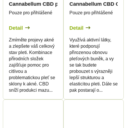
Cannabellum CBD pleťový krém na akné, 50ml - 
Cannabellum CBD Canna
Pouze pro přihlášené
Pouze pro přihlášené
Detail
Detail
Zmírněte projevy akné
Využívá aktivní látky,
a zlepšete váš celkový
které podporují
stav pleti. Kombinace
přirozenou obnovu
přírodních složek
pleťových buněk, a vy
zajišťuje pomoc pro
se tak budete
citlivou a
probouzet s výrazněji
problematickou pleť se
lepší strukturou a
sklony k akné. CBD
elasticitou pleti. Dále se
sníží produkci mazu...
pak postarají o...