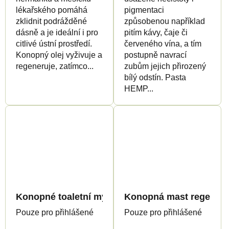
lékařského pomáhá
pigmentaci
zklidnit podrážděné
způsobenou například
dásně a je ideální i pro
pitím kávy, čaje či
citlivé ústní prostředí.
červeného vína, a tím
Konopný olej vyživuje a
postupně navrací
regeneruje, zatímco...
zubům jejich přirozený
bílý odstín. Pasta
HEMP...
Konopné toaletní mýdlo, 100 g - Palacio
Konopná mast regenerač
Pouze pro přihlášené
Pouze pro přihlášené