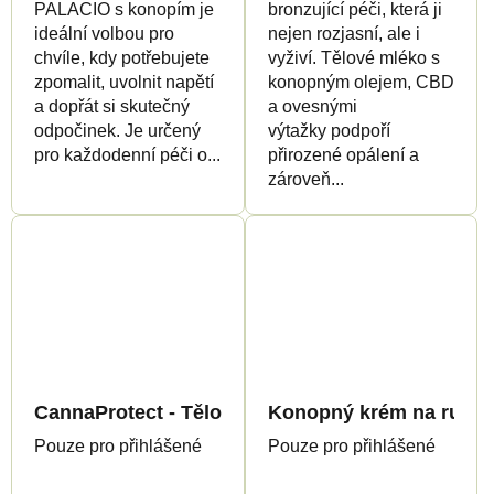
PALACIO s konopím je
bronzující péči, která ji
ideální volbou pro
nejen rozjasní, ale i
chvíle, kdy potřebujete
vyživí. Tělové mléko s
zpomalit, uvolnit napětí
konopným olejem, CBD
a dopřát si skutečný
a ovesnými
odpočinek. Je určený
výtažky podpoří
pro každodenní péči o...
přirozené opálení a
zároveň...
CannaProtect - Tělové máslo po opalování after 
Konopný krém na ruce, 
Pouze pro přihlášené
Pouze pro přihlášené