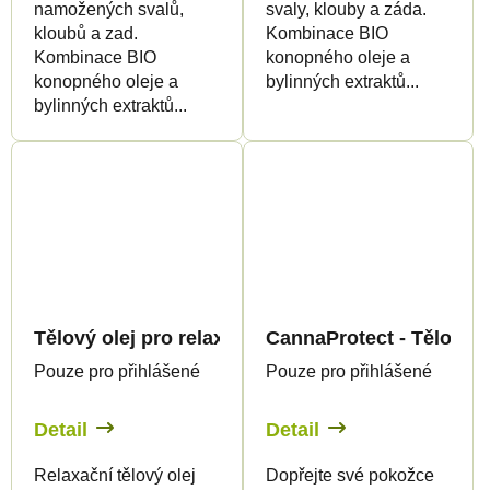
namožených svalů,
svaly, klouby a záda.
kloubů a zad.
Kombinace BIO
Kombinace BIO
konopného oleje a
konopného oleje a
bylinných extraktů...
bylinných extraktů...
Tělový olej pro relaxační masáž s konopím, 150 m
CannaProtect - Tělové 
Pouze pro přihlášené
Pouze pro přihlášené
Detail
Detail
Relaxační tělový olej
Dopřejte své pokožce