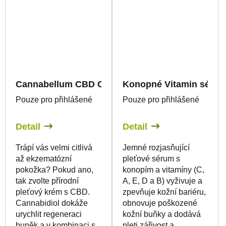
Cannabellum CBD Canneczema pleťový krém, 30m
Konopné Vitamin sérum,
Pouze pro přihlášené
Pouze pro přihlášené
Detail
Detail
Trápí vás velmi citlivá
Jemné rozjasňující
až ekzematózní
pleťové sérum s
pokožka? Pokud ano,
konopím a vitamíny (C,
tak zvolte přírodní
A, E, D a B) vyživuje a
pleťový krém s CBD.
zpevňuje kožní bariéru,
Cannabidiol dokáže
obnovuje poškozené
urychlit regeneraci
kožní buňky a dodává
buněk a v kombinaci s
pleti zářivost a