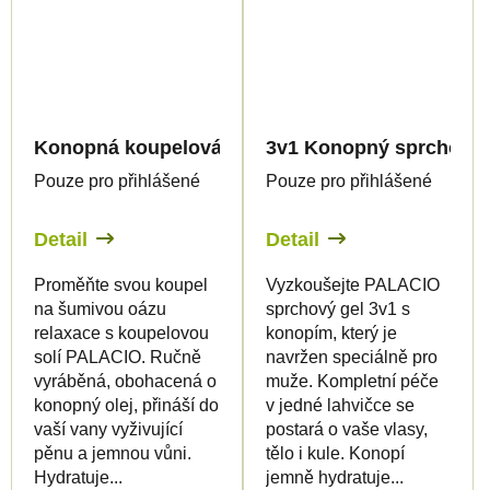
Konopná koupelová bomba, 95 g - Palacio
3v1 Konopný sprchový g
Pouze pro přihlášené
Pouze pro přihlášené
Detail
Detail
Proměňte svou koupel
Vyzkoušejte PALACIO
na šumivou oázu
sprchový gel 3v1 s
relaxace s koupelovou
konopím, který je
solí PALACIO. Ručně
navržen speciálně pro
vyráběná, obohacená o
muže. Kompletní péče
konopný olej, přináší do
v jedné lahvičce se
vaší vany vyživující
postará o vaše vlasy,
pěnu a jemnou vůni.
tělo i kule. Konopí
Hydratuje...
jemně hydratuje...