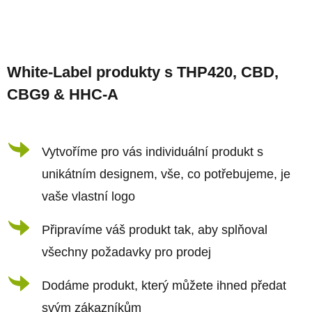
v
l
Z
á
á
d
White-Label produkty s THP420, CBD,
p
a
CBG9 & HHC-A
a
c
t
í
í
Vytvoříme pro vás individuální produkt s
p
r
unikátním designem, vše, co potřebujeme, je
v
vaše vlastní logo
k
Připravíme váš produkt tak, aby splňoval
y
všechny požadavky pro prodej
v
ý
Dodáme produkt, který můžete ihned předat
p
svým zákazníkům