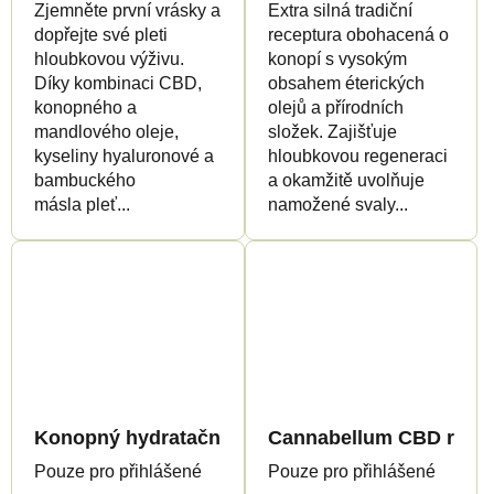
Zjemněte první vrásky a
Extra silná tradiční
dopřejte své pleti
receptura obohacená o
hloubkovou výživu.
konopí s vysokým
Díky kombinaci CBD,
obsahem éterických
konopného a
olejů a přírodních
mandlového oleje,
složek. Zajišťuje
kyseliny hyaluronové a
hloubkovou regeneraci
bambuckého
a okamžitě uvolňuje
másla pleť...
namožené svaly...
Konopný hydratační krém s buněčnou vodou, 50m
Cannabellum CBD regene
Pouze pro přihlášené
Pouze pro přihlášené