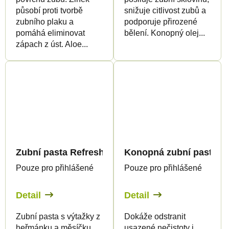
působí proti tvorbě
snižuje citlivost zubů a
zubního plaku a
podporuje přirozené
pomáhá eliminovat
bělení. Konopný olej...
zápach z úst. Aloe...
Zubní pasta Refreshing s konopným a pomerančo
Konopná zubní pasta HE
Pouze pro přihlášené
Pouze pro přihlášené
Detail
Detail
Zubní pasta s výtažky z
Dokáže odstranit
heřmánku a měsíčku
usazené nečistoty i