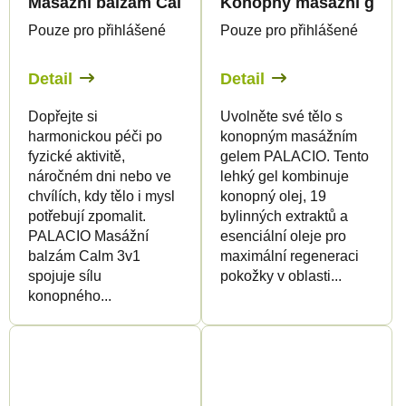
Masážní balzám Calm 3v1 hřejivý s konopným ole
Konopný masážní gel C
Pouze pro přihlášené
Pouze pro přihlášené
Detail
Detail
Dopřejte si
Uvolněte své tělo s
harmonickou péči po
konopným masážním
fyzické aktivitě,
gelem PALACIO. Tento
náročném dni nebo ve
lehký gel kombinuje
chvílích, kdy tělo i mysl
konopný olej, 19
potřebují zpomalit.
bylinných extraktů a
PALACIO Masážní
esenciální oleje pro
balzám Calm 3v1
maximální regeneraci
spojuje sílu
pokožky v oblasti...
konopného...