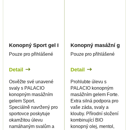
Konopný Sport gel Forte chladivý, 200ml - Palac
Konopný masážní gel For
Pouze pro přihlášené
Pouze pro přihlášené
Detail
Detail
Osvěžte své unavené
Prohlubte úlevu s
svaly s PALACIO
PALACIO konopným
konopným masážním
masážním gelem Forte.
gelem Sport.
Extra silná podpora pro
Speciálně navržený pro
vaše záda, svaly a
sportovce poskytuje
klouby. Přírodní složení
okamžitou úlevu
kombinující BIO
namáhaným svalům a
konopný olej, mentol,