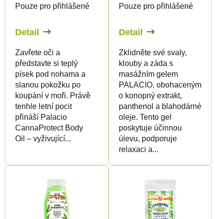
Pouze pro přihlášené
Pouze pro přihlášené
o
d
d
u
Detail
Detail
u
k
Zavřete oči a
Zklidněte své svaly,
k
t
představte si teplý
klouby a záda s
t
ů
písek pod nohama a
masážním gelem
ů
slanou pokožku po
PALACIO, obohaceným
koupání v moři. Právě
o konopný extrakt,
tenhle letní pocit
panthenol a blahodárné
přináší Palacio
oleje. Tento gel
CannaProtect Body
poskytuje účinnou
Oil – vyživující...
úlevu, podporuje
relaxaci a...