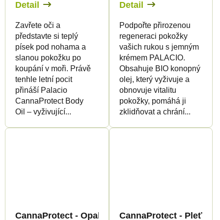
Detail
Detail
Zavřete oči a
Podpořte přirozenou
představte si teplý
regeneraci pokožky
písek pod nohama a
vašich rukou s jemným
slanou pokožku po
krémem PALACIO.
koupání v moři. Právě
Obsahuje BIO konopný
tenhle letní pocit
olej, který vyživuje a
přináší Palacio
obnovuje vitalitu
CannaProtect Body
pokožky, pomáhá ji
Oil – vyživující...
zklidňovat a chrání...
CannaProtect - Opalovací mléko SPF10 s konopím
CannaProtect - Pleťový