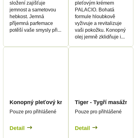
složení zajišťuje
pleťovým krémem
jemnost a sametovou
PALACIO. Bohatá
hebkost. Jemná
formule hloubkově
příjemná parfemace
vyživuje a revitalizuje
potěší vaše smysly při...
vaši pokožku. Konopný
olej jemně zklidňuje i...
Konopný pleťový krém na první vrásky, 50ml - P
Tiger - Tygří masážní ge
Pouze pro přihlášené
Pouze pro přihlášené
Detail
Detail