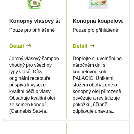
Konopný vlasový šampon, 250 ml - Palacio
Konopná koupelová sůl, 
Pouze pro přihlášené
Pouze pro přihlášené
Detail
Detail
Jemný vlasový šampon
Dopřejte si uvolnění po
vhodný pro všechny
náročném dni s
typy vlasů. Díky
koupelovou solí
originální receptuře
PALACIO. Unikátní
přispívá k vysoce
složení obohacené o
kvalitní péči o vlasy.
konopný olej přirozeně
Obsahuje kvalitní olej
osvěžuje a revitalizuje
ze semen konopí
pokožku, účinně
(Cannabis Satvia...
odplavuje únavu a...