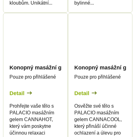
kloubům. Unikátní...
bylinné...
Konopný masážní gel CANNAHOT hřejivý, 200ml 
Konopný masážní gel C
Pouze pro přihlášené
Pouze pro přihlášené
Detail
Detail
Prohřejte vaše tělo s
Osvěžte své tělo s
PALACIO masážním
PALACIO masážním
gelem CANNAHOT,
gelem CANNACOOL,
který vám poskytne
který přináší účinné
účinnou relaxaci
ochlazení a úlevu pro