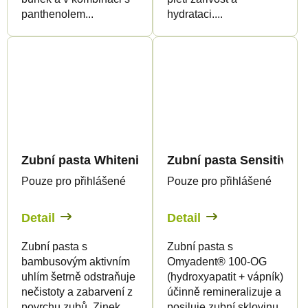
panthenolem...
hydrataci....
Zubní pasta Whitening s konopným olejem a akti
Zubní pasta Sensitive b
Pouze pro přihlášené
Pouze pro přihlášené
Detail
Detail
Zubní pasta s
Zubní pasta s
bambusovým aktivním
Omyadent® 100-OG
uhlím šetrně odstraňuje
(hydroxyapatit + vápník)
nečistoty a zabarvení z
účinně remineralizuje a
povrchu zubů. Zinek
posiluje zubní sklovinu,