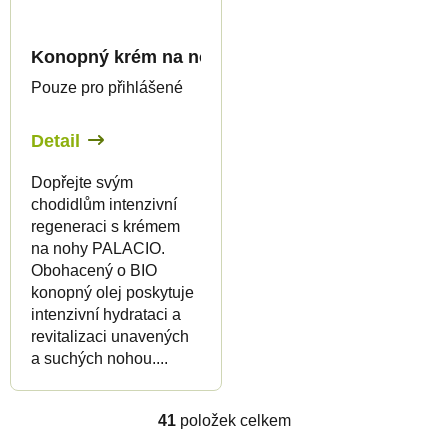
Konopný krém na nohy, 125 ml - Palacio
Pouze pro přihlášené
Detail
Dopřejte svým
chodidlům intenzivní
regeneraci s krémem
na nohy PALACIO.
Obohacený o BIO
konopný olej poskytuje
intenzivní hydrataci a
revitalizaci unavených
a suchých nohou....
41
položek celkem
O