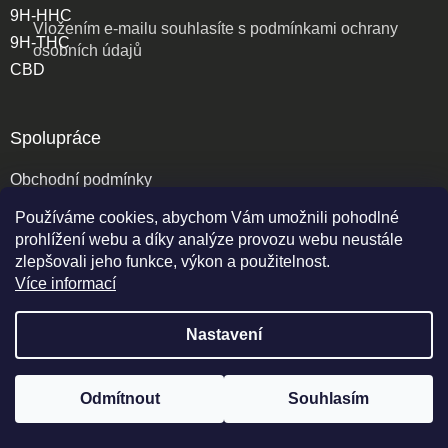
9H-HHC
Vložením e-mailu souhlasíte s
podmínkami ochrany
9H-THC
osobních údajů
CBD
Spolupráce
Obchodní podmínky
Zásady ochrany osobních údajů
Používáme cookies, abychom Vám umožnili pohodlné
Kontakt
prohlížení webu a díky analýze provozu webu neustále
Registrace velkoobchodníka
zlepšovali jeho funkce, výkon a použitelnost.
Více informací
KONTAKT
Nastavení
b2b@canalogy.cz
Odmítnout
Souhlasím
+420 773 734 861
Pro zobrazení produktů je nutné být zaregistrovaný
Registrovat zde
Křimická 809/5