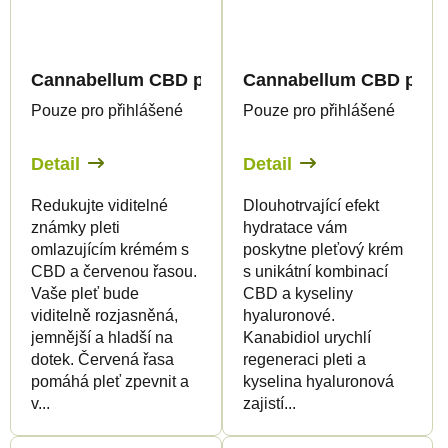
Cannabellum CBD pleťový anti-age krém, 50ml - 
Cannabellum CBD pleťov
Pouze pro přihlášené
Pouze pro přihlášené
Detail
Detail
Redukujte viditelné
Dlouhotrvající efekt
známky pleti
hydratace vám
omlazujícím krémém s
poskytne pleťový krém
CBD a červenou řasou.
s unikátní kombinací
Vaše pleť bude
CBD a kyseliny
viditelně rozjasněná,
hyaluronové.
jemnější a hladší na
Kanabidiol urychlí
dotek. Červená řasa
regeneraci pleti a
pomáhá pleť zpevnit a
kyselina hyaluronová
v...
zajistí...