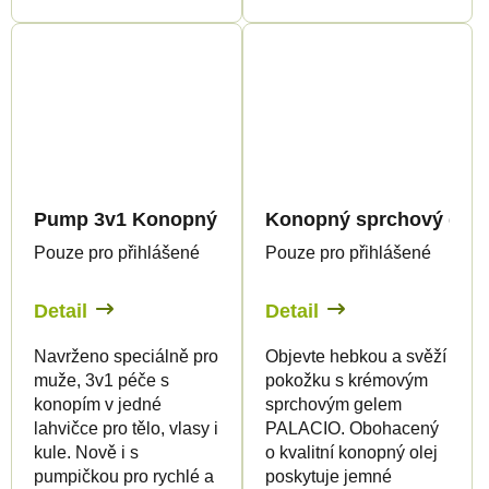
Pump 3v1 Konopný sprchový gel pro muže, 500ml
Konopný sprchový gel, 2
Pouze pro přihlášené
Pouze pro přihlášené
Detail
Detail
Navrženo speciálně pro
Objevte hebkou a svěží
muže, 3v1 péče s
pokožku s krémovým
konopím v jedné
sprchovým gelem
lahvičce pro tělo, vlasy i
PALACIO. Obohacený
kule. Nově i s
o kvalitní konopný olej
pumpičkou pro rychlé a
poskytuje jemné