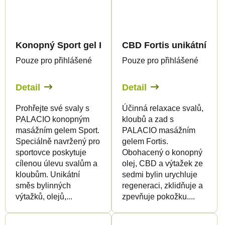
Konopný Sport gel Forte hřejivý, 200ml - Palacio
CBD Fortis unikátní mas
Pouze pro přihlášené
Pouze pro přihlášené
Detail
Detail
Prohřejte své svaly s
Účinná relaxace svalů,
PALACIO konopným
kloubů a zad s
masážním gelem Sport.
PALACIO masážním
Speciálně navržený pro
gelem Fortis.
sportovce poskytuje
Obohacený o konopný
cílenou úlevu svalům a
olej, CBD a výtažek ze
kloubům. Unikátní
sedmi bylin urychluje
směs bylinných
regeneraci, zklidňuje a
výtažků, olejů,...
zpevňuje pokožku....