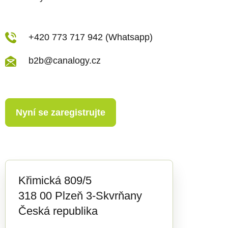
i
s
u
+420 773 717 942 (Whatsapp)
b2b@canalogy.cz
Nyní se zaregistrujte
Křimická 809/5
318 00 Plzeň 3-Skvrňany
Česká republika