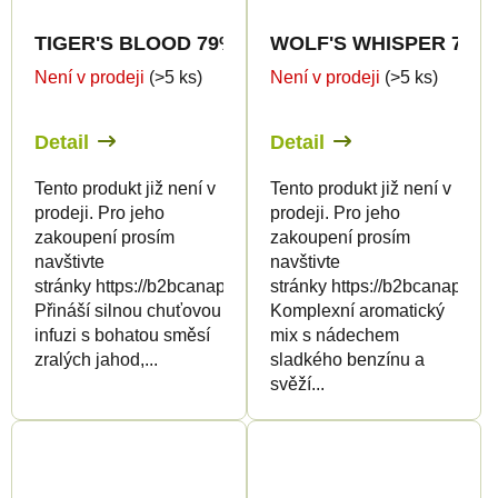
TIGER'S BLOOD 79% THCp - CanaPuff - Jednorá
WOLF'S WHISPER 79% TH
Není v prodeji
(>5 ks)
Není v prodeji
(>5 ks)
Detail
Detail
Tento produkt již není v
Tento produkt již není v
prodeji. Pro jeho
prodeji. Pro jeho
zakoupení prosím
zakoupení prosím
navštivte
navštivte
stránky https://b2bcanapuff.com/
stránky https://b2bcanapuff.
Přináší silnou chuťovou
Komplexní aromatický
infuzi s bohatou směsí
mix s nádechem
zralých jahod,...
sladkého benzínu a
svěží...