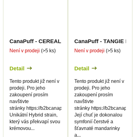
CanaPuff - TANGIE BAN
CanaPuff - CEREAL MILK - THCp 79% - cartridge
Není v prodeji
(>5 ks)
Není v prodeji
(>5 ks)
Detail
Detail
Tento produkt již není v
Tento produkt již není v
prodeji. Pro jeho
prodeji. Pro jeho
zakoupení prosím
zakoupení prosím
navštivte
navštivte
stránky https://b2bcanapuff.com/
stránky https://b2bcanapuff.
Unikátní Hybrid strain,
Její chuť je dokonalou
který vás překvapí svou
symfonií čerstvé a
krémovou...
šťavnaté mandarinky
a...