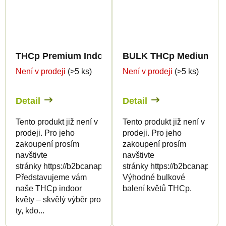
THCp Premium Indoor Edition 8%
BULK THCp Medium Gre
Není v prodeji
(>5 ks)
Není v prodeji
(>5 ks)
Detail
Detail
Tento produkt již není v
Tento produkt již není v
prodeji. Pro jeho
prodeji. Pro jeho
zakoupení prosím
zakoupení prosím
navštivte
navštivte
stránky https://b2bcanapuff.com/
stránky https://b2bcanapuff.
Představujeme vám
Výhodné bulkové
naše THCp indoor
balení květů THCp.
květy – skvělý výběr pro
ty, kdo...