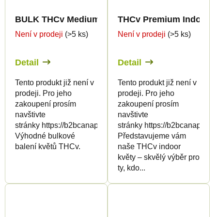
BULK THCv Medium Greenhouse Quality 15%
THCv Premium Indoor E
Není v prodeji
(>5 ks)
Není v prodeji
(>5 ks)
Detail
Detail
Tento produkt již není v
Tento produkt již není v
prodeji. Pro jeho
prodeji. Pro jeho
zakoupení prosím
zakoupení prosím
navštivte
navštivte
stránky https://b2bcanapuff.com/
stránky https://b2bcanapuff.
Výhodné bulkové
Představujeme vám
balení květů THCv.
naše THCv indoor
květy – skvělý výběr pro
ty, kdo...