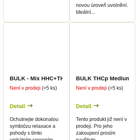
novou úroveň uvolnění.
Ideální...
BULK - Mix HHC+THCp Medium Greenhouse Qua
BULK THCp Medium Gre
Není v prodeji
(>5 ks)
Není v prodeji
(>5 ks)
Detail
Detail
Ochutnejte dokonalou
Tento produkt již není v
symbiózu relaxace a
prodeji. Pro jeho
pohody s tímto
zakoupení prosím
unikátním spojením
navštivte