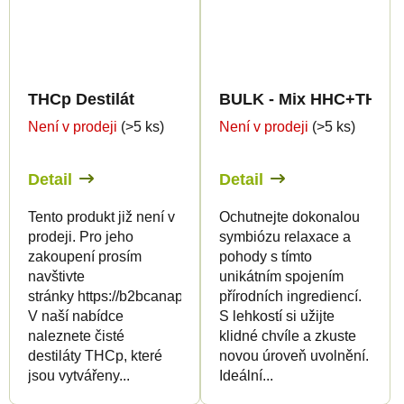
THCp Destilát
BULK - Mix HHC+THCp 
Není v prodeji
(>5 ks)
Není v prodeji
(>5 ks)
Detail
Detail
Tento produkt již není v
Ochutnejte dokonalou
prodeji. Pro jeho
symbiózu relaxace a
zakoupení prosím
pohody s tímto
navštivte
unikátním spojením
stránky https://b2bcanapuff.com/
přírodních ingrediencí.
V naší nabídce
S lehkostí si užijte
naleznete čisté
klidné chvíle a zkuste
destiláty THCp, které
novou úroveň uvolnění.
jsou vytvářeny...
Ideální...