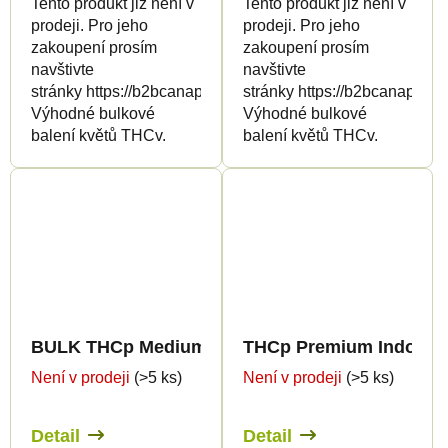
Tento produkt již není v
Tento produkt již není v
prodeji. Pro jeho
prodeji. Pro jeho
zakoupení prosím
zakoupení prosím
navštivte
navštivte
stránky https://b2bcanapuff.com/
stránky https://b2bcanapuff.
Výhodné bulkové
Výhodné bulkové
balení květů THCv.
balení květů THCv.
BULK THCp Medium Greenhouse Quality 8%
THCp Premium Indoor E
Není v prodeji
(>5 ks)
Není v prodeji
(>5 ks)
Detail
Detail