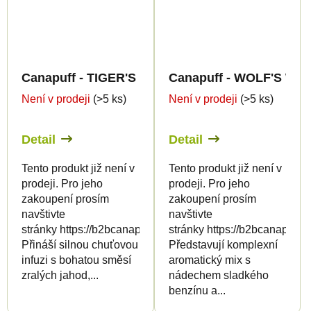
Canapuff - TIGER'S BLOOD 50% - THCp Květy
Canapuff - WOLF'S WHI
Není v prodeji
(>5 ks)
Není v prodeji
(>5 ks)
Detail
Detail
Tento produkt již není v
Tento produkt již není v
prodeji. Pro jeho
prodeji. Pro jeho
zakoupení prosím
zakoupení prosím
navštivte
navštivte
stránky https://b2bcanapuff.com/
stránky https://b2bcanapuff.
Přináší silnou chuťovou
Představují komplexní
infuzi s bohatou směsí
aromatický mix s
zralých jahod,...
nádechem sladkého
benzínu a...