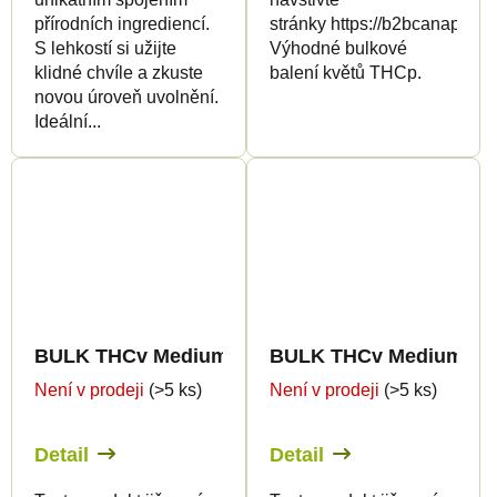
přírodních ingrediencí.
stránky https://b2bcanapuff.
S lehkostí si užijte
Výhodné bulkové
klidné chvíle a zkuste
balení květů THCp.
novou úroveň uvolnění.
Ideální...
BULK THCv Medium Greenhouse Quality 8%
BULK THCv Medium Gre
Není v prodeji
(>5 ks)
Není v prodeji
(>5 ks)
Detail
Detail