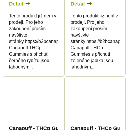
Detail
Detail
Tento produkt již není v
Tento produkt již není v
prodeji. Pro jeho
prodeji. Pro jeho
zakoupení prosím
zakoupení prosím
navštivte
navštivte
stránky https://b2bcanapuff.com/
stránky https://b2bcanapuff.
Canapuff THCp
Canapuff THCp
Gummies s příchutí
Gummies s příchutí
černého rybízu jsou
zeleného jablka jsou
lahodným...
lahodným...
Canapuff - THCp Gummies - Cherry
Canapuff - THCp Gummi