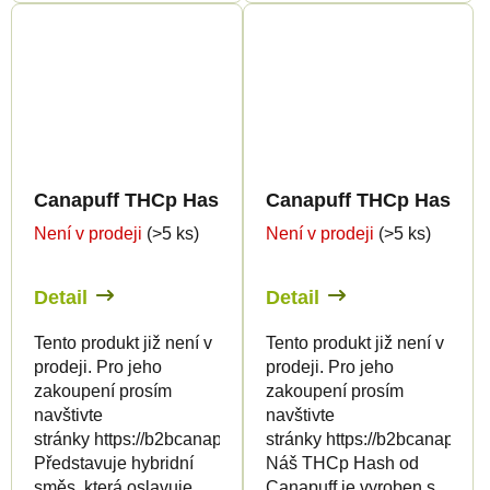
Canapuff THCp Hash - Blue Widow - 60%
Canapuff THCp Hash - U
Není v prodeji
(>5 ks)
Není v prodeji
(>5 ks)
Detail
Detail
Tento produkt již není v
Tento produkt již není v
prodeji. Pro jeho
prodeji. Pro jeho
zakoupení prosím
zakoupení prosím
navštivte
navštivte
stránky https://b2bcanapuff.com/
stránky https://b2bcanapuff.
Představuje hybridní
Náš THCp Hash od
směs, která oslavuje
Canapuff je vyroben s