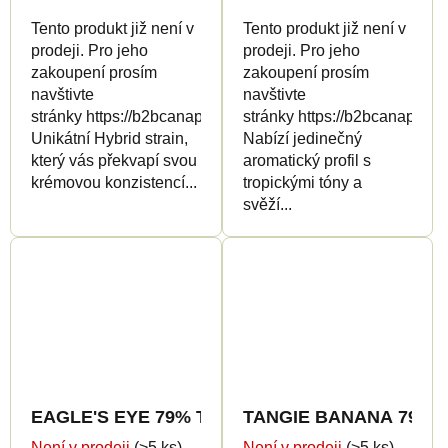
Tento produkt již není v
Tento produkt již není v
prodeji. Pro jeho
prodeji. Pro jeho
zakoupení prosím
zakoupení prosím
navštivte
navštivte
stránky https://b2bcanapuff.com/
stránky https://b2bcanapuff.
Unikátní Hybrid strain,
Nabízí jedinečný
který vás překvapí svou
aromatický profil s
krémovou konzistencí...
tropickými tóny a
svěží...
EAGLE'S EYE 79% THCp - CanaPuff - Jednorázov
Není v prodeji
(>5 ks)
Není v prodeji
(>5 ks)