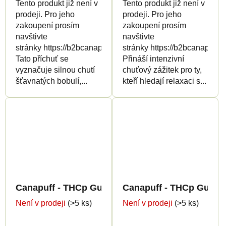
Tento produkt již není v
Tento produkt již není v
prodeji. Pro jeho
prodeji. Pro jeho
zakoupení prosím
zakoupení prosím
navštivte
navštivte
stránky https://b2bcanapuff.com/
stránky https://b2bcanapuff.
Tato příchuť se
Přináší intenzivní
vyznačuje silnou chutí
chuťový zážitek pro ty,
šťavnatých bobulí,...
kteří hledají relaxaci s...
Canapuff - THCp Gummies - Black Currant
Canapuff - THCp Gummi
Není v prodeji
(>5 ks)
Není v prodeji
(>5 ks)