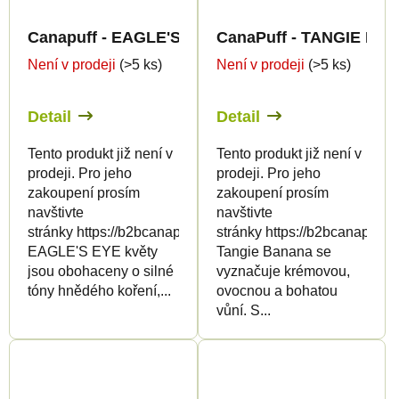
Canapuff - EAGLE'S EYE 50% - THCp Květy
CanaPuff - TANGIE BA
Není v prodeji
(>5 ks)
Není v prodeji
(>5 ks)
Detail
Detail
Tento produkt již není v
Tento produkt již není v
prodeji. Pro jeho
prodeji. Pro jeho
zakoupení prosím
zakoupení prosím
navštivte
navštivte
stránky https://b2bcanapuff.com/
stránky https://b2bcanapuff.
EAGLE'S EYE květy
Tangie Banana se
jsou obohaceny o silné
vyznačuje krémovou,
tóny hnědého koření,...
ovocnou a bohatou
vůní. S...