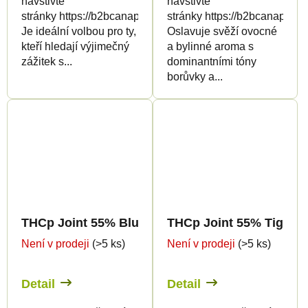
navštivte
navštivte
stránky https://b2bcanapuff.com/
stránky https://b2bcanapuff.
Je ideální volbou pro ty,
Oslavuje svěží ovocné
kteří hledají výjimečný
a bylinné aroma s
zážitek s...
dominantními tóny
borůvky a...
THCp Joint 55% Blueberry Haze 2g
THCp Joint 55% Tiger's
Není v prodeji
(>5 ks)
Není v prodeji
(>5 ks)
Detail
Detail