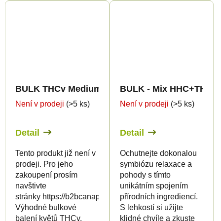
BULK THCv Medium Greenhouse Quality 5%
BULK - Mix HHC+THCp 
Není v prodeji
(>5 ks)
Není v prodeji
(>5 ks)
Detail
Detail
Tento produkt již není v
Ochutnejte dokonalou
prodeji. Pro jeho
symbiózu relaxace a
zakoupení prosím
pohody s tímto
navštivte
unikátním spojením
stránky https://b2bcanapuff.com/
přírodních ingrediencí.
Výhodné bulkové
S lehkostí si užijte
balení květů THCv.
klidné chvíle a zkuste