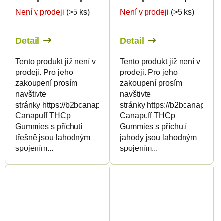
Není v prodeji
(>5 ks)
Není v prodeji
(>5 ks)
Detail
Detail
Tento produkt již není v
Tento produkt již není v
prodeji. Pro jeho
prodeji. Pro jeho
zakoupení prosím
zakoupení prosím
navštivte
navštivte
stránky https://b2bcanapuff.com/
stránky https://b2bcanapuff.
Canapuff THCp
Canapuff THCp
Gummies s příchutí
Gummies s příchutí
třešně jsou lahodným
jahody jsou lahodným
spojením...
spojením...