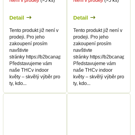
Není v prodeji
(>5 ks)
Není v prodeji
(>5 ks)
Detail
Detail
Tento produkt již není v
Tento produkt již není v
prodeji. Pro jeho
prodeji. Pro jeho
zakoupení prosím
zakoupení prosím
navštivte
navštivte
stránky https://b2bcanapuff.com/
stránky https://b2bcanapuff.
Představujeme vám
Představujeme vám
naše THCv indoor
naše THCv indoor
květy – skvělý výběr pro
květy – skvělý výběr pro
ty, kdo...
ty, kdo...