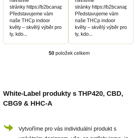
navštivte
navštivte
stránky https://b2bcanapuff.com/
stránky https://b2bcanapuff.
Představujeme vám
Představujeme vám
naše THCp indoor
naše THCp indoor
květy – skvělý výběr pro
květy – skvělý výběr pro
ty, kdo...
ty, kdo...
50
položek celkem
O
v
l
Z
á
á
d
White-Label produkty s THP420, CBD,
p
a
CBG9 & HHC-A
a
c
t
í
í
Vytvoříme pro vás individuální produkt s
p