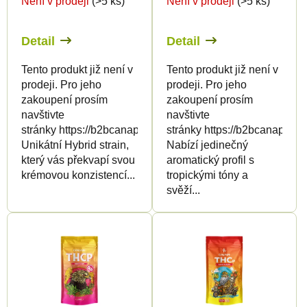
Není v prodeji
(>5 ks)
Není v prodeji
(>5 ks)
o
d
d
u
Detail
Detail
u
k
k
t
Tento produkt již není v
Tento produkt již není v
prodeji. Pro jeho
prodeji. Pro jeho
t
ů
zakoupení prosím
zakoupení prosím
ů
navštivte
navštivte
stránky https://b2bcanapuff.com/
stránky https://b2bcanapuff.
Unikátní Hybrid strain,
Nabízí jedinečný
který vás překvapí svou
aromatický profil s
krémovou konzistencí...
tropickými tóny a
svěží...