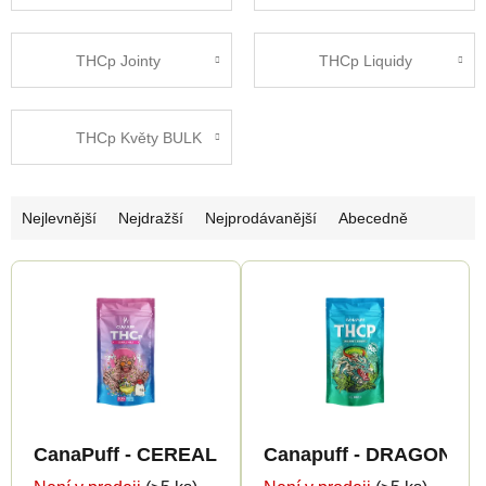
THCp Jointy
THCp Liquidy
THCp Květy BULK
Ř
Nejlevnější
Nejdražší
Nejprodávanější
Abecedně
a
V
z
ý
e
p
n
i
í
s
p
p
r
CanaPuff - CEREAL MILK 50% - THCp Květy
Canapuff - DRAGON'S 
r
o