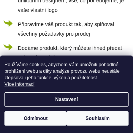
r
unikátním designem, vše, co potřebujeme, je
v
vaše vlastní logo
k
Připravíme váš produkt tak, aby splňoval
y
všechny požadavky pro prodej
v
ý
Dodáme produkt, který můžete ihned předat
p
svým zákazníkům
i
Používáme cookies, abychom Vám umožnili pohodlné
prohlížení webu a díky analýze provozu webu neustále
s
zlepšovali jeho funkce, výkon a použitelnost.
u
+420 773 717 942 (Whatsapp)
Více informací
b2b@canalogy.cz
Nastavení
Odmítnout
Souhlasím
Pro zobrazení produktů je nutné být zaregistrovaný
Registrovat zde
Nyní se zaregistrujte