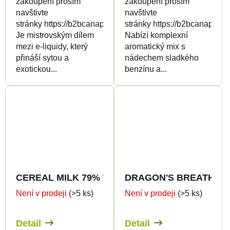
zakoupení prosím
zakoupení prosím
navštivte
navštivte
stránky https://b2bcanapuff.com/
stránky https://b2bcanapuff.
Je mistrovským dílem
Nabízí komplexní
mezi e-liquidy, který
aromatický mix s
přináší sytou a
nádechem sladkého
exotickou...
benzínu a...
CEREAL MILK 79% THCp - CanaPuff - Jednorázo
DRAGON'S BREATH 79% T
Není v prodeji
(>5 ks)
Není v prodeji
(>5 ks)
Detail
Detail