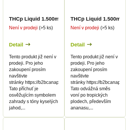
THCp Liquid 1.500mg - Blue Widow
THCp Liquid 1.500mg - 
Není v prodeji
(>5 ks)
Není v prodeji
(>5 ks)
Detail
Detail
Tento produkt již není v
Tento produkt již není v
prodeji. Pro jeho
prodeji. Pro jeho
zakoupení prosím
zakoupení prosím
navštivte
navštivte
stránky https://b2bcanapuff.com/
stránky https://b2bcanapuff.
Tato příchuť je
Tato odvážná směs
osvěžujícím symbolem
voní po tropických
zahrady s tóny kyselých
plodech, především
jahod,...
ananasu,...