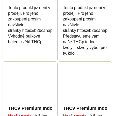
Tento produkt již není v
Tento produkt již není v
prodeji. Pro jeho
prodeji. Pro jeho
zakoupení prosím
zakoupení prosím
navštivte
navštivte
stránky https://b2bcanapuff.com/
stránky https://b2bcanapuff.
Výhodné bulkové
Představujeme vám
balení květů THCp.
naše THCp indoor
květy – skvělý výběr pro
ty, kdo...
THCv Premium Indoor Edition 5%
THCv Premium Indoor E