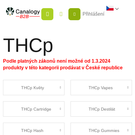
Přejít
NÁKUPNÍ
na
Přihlášení
KOŠÍK
obsah
THCp
Podle platných zákonů není možné od 1.3.2024
produkty v této kategorii prodávat v České republice
THCp Květy
THCp Vapes
THCp Cartridge
THCp Destilát
THCp Hash
THCp Gummies