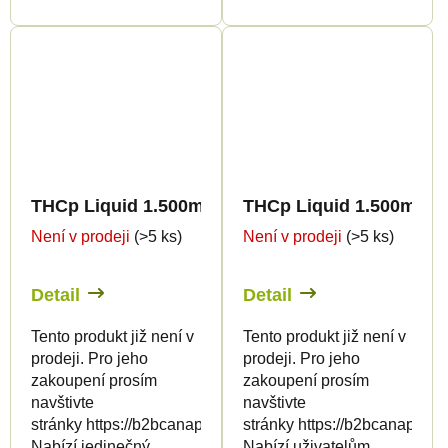
THCp Liquid 1.500mg - Dragon's Breath
THCp Liquid 1.500mg - 
Není v prodeji
(>5 ks)
Není v prodeji
(>5 ks)
Detail
Detail
Tento produkt již není v
Tento produkt již není v
prodeji. Pro jeho
prodeji. Pro jeho
zakoupení prosím
zakoupení prosím
navštivte
navštivte
stránky https://b2bcanapuff.com/
stránky https://b2bcanapuff.
Nabízí jedinečný
Nabízí uživatelům