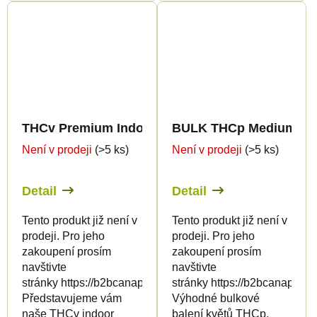
THCv Premium Indoor Edition 15%
BULK THCp Medium Gre
Není v prodeji
(>5 ks)
Není v prodeji
(>5 ks)
Detail
Detail
Tento produkt již není v
Tento produkt již není v
prodeji. Pro jeho
prodeji. Pro jeho
zakoupení prosím
zakoupení prosím
navštivte
navštivte
stránky https://b2bcanapuff.com/
stránky https://b2bcanapuff.
Představujeme vám
Výhodné bulkové
naše THCv indoor
balení květů THCp.