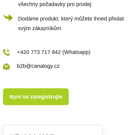
všechny požadavky pro prodej
v
ý
Dodáme produkt, který můžete ihned předat
p
svým zákazníkům
i
s
u
+420 773 717 942 (Whatsapp)
b2b@canalogy.cz
Nyní se zaregistrujte