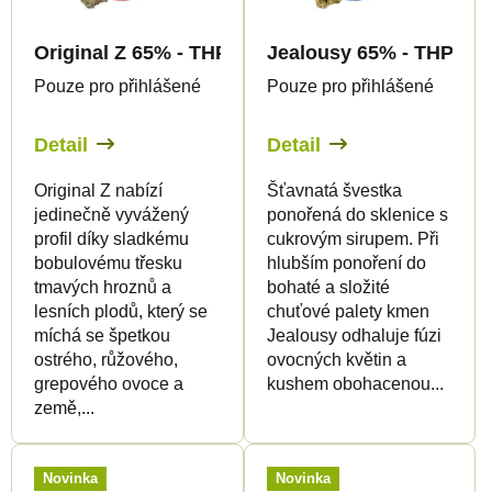
Original Z 65% - THP420 Květy - Canapuff
Jealousy 65% - THP420 
Pouze pro přihlášené
Pouze pro přihlášené
Detail
Detail
Original Z nabízí
Šťavnatá švestka
jedinečně vyvážený
ponořená do sklenice s
profil díky sladkému
cukrovým sirupem. Při
bobulovému třesku
hlubším ponoření do
tmavých hroznů a
bohaté a složité
lesních plodů, který se
chuťové palety kmen
míchá se špetkou
Jealousy odhaluje fúzi
ostrého, růžového,
ovocných květin a
grepového ovoce a
kushem obohacenou...
země,...
Novinka
Novinka