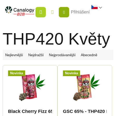
Přejít
NÁKUPNÍ
na
Přihlášení
KOŠÍK
obsah
THP420 Květy
Ř
Nejlevnější
Nejdražší
Nejprodávanější
Abecedně
a
V
z
Novinka
Novinka
ý
e
p
n
i
í
s
p
p
r
Black Cherry Fizz 65% - THP420 Květy - Canapuf
GSC 65% - THP420 Květ
r
o