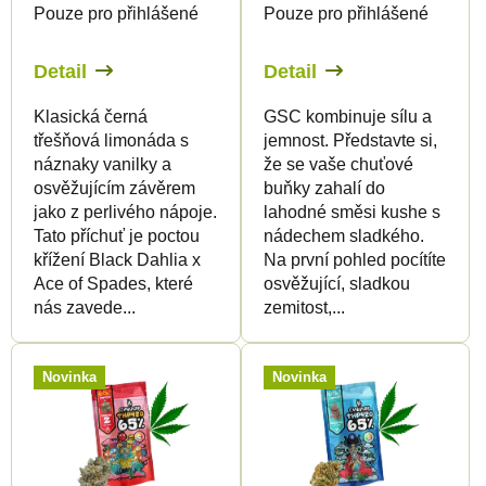
Pouze pro přihlášené
Pouze pro přihlášené
o
d
d
u
Detail
Detail
u
k
Klasická černá
GSC kombinuje sílu a
k
t
třešňová limonáda s
jemnost. Představte si,
t
ů
náznaky vanilky a
že se vaše chuťové
ů
osvěžujícím závěrem
buňky zahalí do
jako z perlivého nápoje.
lahodné směsi kushe s
Tato příchuť je poctou
nádechem sladkého.
křížení Black Dahlia x
Na první pohled pocítíte
Ace of Spades, které
osvěžující, sladkou
nás zavede...
zemitost,...
Novinka
Novinka