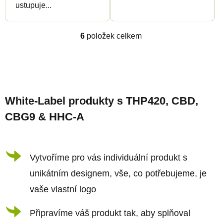
ustupuje...
6
položek celkem
O
v
l
Z
á
á
d
White-Label produkty s THP420, CBD,
p
a
CBG9 & HHC-A
a
c
t
í
í
Vytvoříme pro vás individuální produkt s
p
r
unikátním designem, vše, co potřebujeme, je
v
vaše vlastní logo
k
Připravíme váš produkt tak, aby splňoval
y