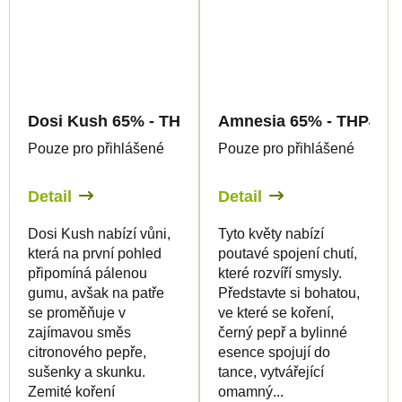
Dosi Kush 65% - THP420 Květy - Canapuff
Amnesia 65% - THP420 
Pouze pro přihlášené
Pouze pro přihlášené
Detail
Detail
Dosi Kush nabízí vůni,
Tyto květy nabízí
která na první pohled
poutavé spojení chutí,
připomíná pálenou
které rozvíří smysly.
gumu, avšak na patře
Představte si bohatou,
se proměňuje v
ve které se koření,
zajímavou směs
černý pepř a bylinné
citronového pepře,
esence spojují do
sušenky a skunku.
tance, vytvářející
Zemité koření
omamný...