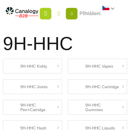
Přejít
NÁKUPNÍ
na
Přihlášení
KOŠÍK
obsah
9H-HHC
9H-HHC Květy
9H-HHC Vapes
9H-HHC Joints
9H-HHC Cartridge
9H-HHC
9H-HHC
Pen+Catridge
Gummies
9H-HHC Hash
9H-HHC Liquids