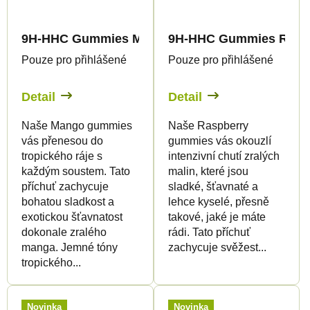
9H-HHC Gummies Mango
9H-HHC Gummies Rasp
Pouze pro přihlášené
Pouze pro přihlášené
Detail
Detail
Naše Mango gummies
Naše Raspberry
vás přenesou do
gummies vás okouzlí
tropického ráje s
intenzivní chutí zralých
každým soustem. Tato
malin, které jsou
příchuť zachycuje
sladké, šťavnaté a
bohatou sladkost a
lehce kyselé, přesně
exotickou šťavnatost
takové, jaké je máte
dokonale zralého
rádi. Tato příchuť
manga. Jemné tóny
zachycuje svěžest...
tropického...
Novinka
Novinka