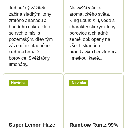
Jedinečný zážitek
Nejvyšší vládce
začíná sladkými tóny
aromatického světa,
zralého ananasu a
King Louis XIII, vede s
hnědého cukru, které
charakteristickými tóny
se rychle mísí s
borovice a chladné
pozemským, dřevitým
země, obklopený na
zázemím chladného
všech stranách
cedru a bohaté
pronikavým benzínem a
borovice. Svěží tóny
limetkou, které...
limonády...
Novinka
Novinka
Super Lemon Haze 99% - 9H-HHC Květy - Canapu
Rainbow Runtz 99% - 9