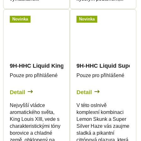
Novinka
Novinka
9H-HHC Liquid King Luis XIII 1.500mg
9H-HHC Liquid Super L
Pouze pro přihlášené
Pouze pro přihlášené
Detail
Detail
Nejvyšší vládce
V této oslnivě
aromatického světa,
komplexní kombinaci
King Louis XIII, vede s
Lemon Skunk a Super
charakteristickými tóny
Silver Haze vás zaujme
borovice a chladné
sladká a pikantní
země, obklopený na
citrónová glazura, která