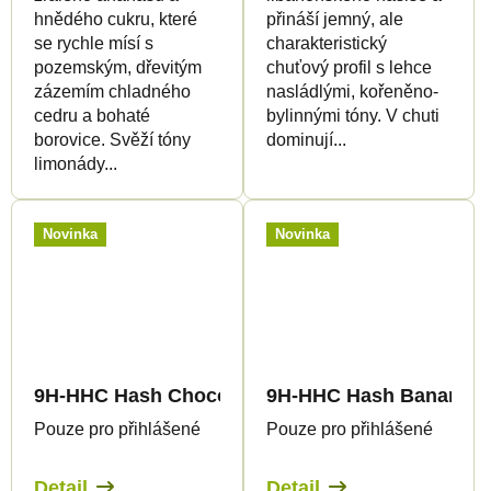
hnědého cukru, které
přináší jemný, ale
se rychle mísí s
charakteristický
pozemským, dřevitým
chuťový profil s lehce
zázemím chladného
nasládlými, kořeněno-
cedru a bohaté
bylinnými tóny. V chuti
borovice. Svěží tóny
dominují...
limonády...
Novinka
Novinka
9H-HHC Hash Choco 99%
9H-HHC Hash Banana 
Pouze pro přihlášené
Pouze pro přihlášené
Detail
Detail