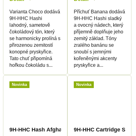
Varianta Choco dodává
Příchuť Banana dodává
9H-HHC Hashi
9H-HHC Hashi sladký
lahodný, sametově
a ovocný nádech, který
čokoládový tón, který
příjemně doplňuje jeho
se harmonicky prolíná s
zemitý základ. Tóny
přirozenou zemitostí
zralého banánu se
konopné pryskyřice.
snoubí s jemnými
Tato chuť připomíná
kořeněnými akcenty
hořkou čokoládu s...
pryskyřice a...
Novinka
Novinka
9H-HHC Hash Afghan Gold 99%
9H-HHC Cartridge Supe