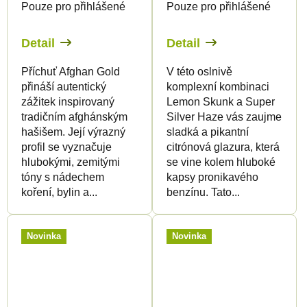
Pouze pro přihlášené
Pouze pro přihlášené
Detail
Detail
Příchuť Afghan Gold
V této oslnivě
přináší autentický
komplexní kombinaci
zážitek inspirovaný
Lemon Skunk a Super
tradičním afghánským
Silver Haze vás zaujme
hašišem. Její výrazný
sladká a pikantní
profil se vyznačuje
citrónová glazura, která
hlubokými, zemitými
se vine kolem hluboké
tóny s nádechem
kapsy pronikavého
koření, bylin a...
benzínu. Tato...
Novinka
Novinka