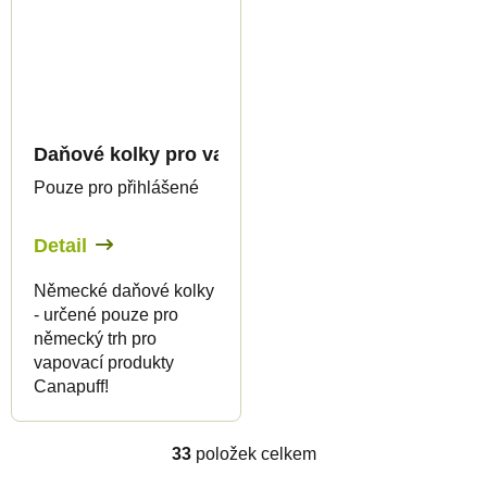
Daňové kolky pro vapovací produkty 1ml - pouze
Pouze pro přihlášené
Detail
Německé daňové kolky
- určené pouze pro
německý trh pro
vapovací produkty
Canapuff!
33
položek celkem
O