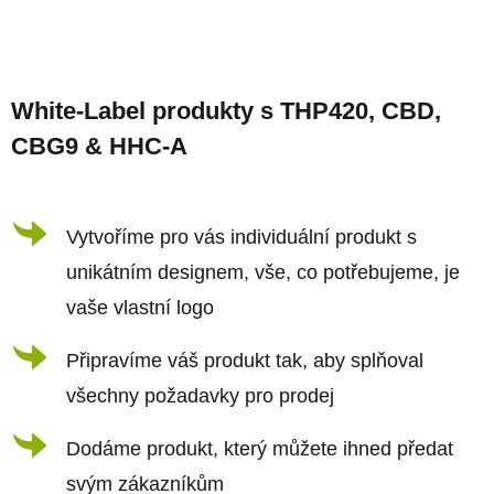
v
l
Z
á
á
d
White-Label produkty s THP420, CBD,
p
a
CBG9 & HHC-A
a
c
t
í
í
Vytvoříme pro vás individuální produkt s
p
r
unikátním designem, vše, co potřebujeme, je
v
vaše vlastní logo
k
Připravíme váš produkt tak, aby splňoval
y
všechny požadavky pro prodej
v
ý
Dodáme produkt, který můžete ihned předat
p
svým zákazníkům