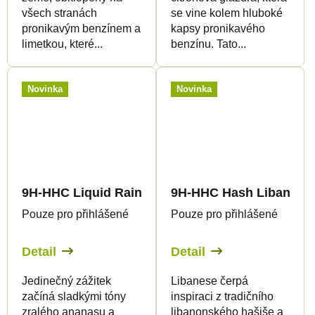
všech stranách
se vine kolem hluboké
pronikavým benzínem a
kapsy pronikavého
limetkou, které...
benzínu. Tato...
Novinka
Novinka
9H-HHC Liquid Rainbow Runtz 1.500mg
9H-HHC Hash Libanese
Pouze pro přihlášené
Pouze pro přihlášené
Detail
Detail
Jedinečný zážitek
Libanese čerpá
začíná sladkými tóny
inspiraci z tradičního
zralého ananasu a
libanonského hašiše a