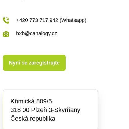
i
s
u
+420 773 717 942 (Whatsapp)
b2b@canalogy.cz
Nyní se zaregistrujte
Křimická 809/5
318 00 Plzeň 3-Skvrňany
Česká republika