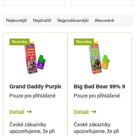
Ř
Nejlevnější
Nejdražší
Nejprodávanější
Abecedně
a
V
z
Novinka
Novinka
ý
e
p
n
i
í
s
p
p
r
Grand Daddy Purple 99% 9H-HHC - XXL Vape - 2m
Big Bad Bear 99% 9H-HH
r
o
Pouze pro přihlášené
Pouze pro přihlášené
o
d
d
u
Detail
Detail
u
k
České zákazníky
České zákazníky
k
t
upozorňujeme, že při
upozorňujeme, že při