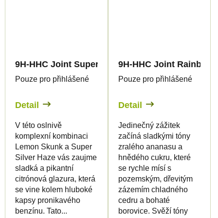
9H-HHC Joint Super Lemon Haze 99%
9H-HHC Joint Rainbow 
Pouze pro přihlášené
Pouze pro přihlášené
Detail
Detail
V této oslnivě
Jedinečný zážitek
komplexní kombinaci
začíná sladkými tóny
Lemon Skunk a Super
zralého ananasu a
Silver Haze vás zaujme
hnědého cukru, které
sladká a pikantní
se rychle mísí s
citrónová glazura, která
pozemským, dřevitým
se vine kolem hluboké
zázemím chladného
kapsy pronikavého
cedru a bohaté
benzínu. Tato...
borovice. Svěží tóny