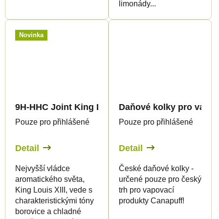
limonády...
Novinka
9H-HHC Joint King Luis XIII 99%
Daňové kolky pro vapov
Pouze pro přihlášené
Pouze pro přihlášené
Detail
Detail
Nejvyšší vládce
České daňové kolky -
aromatického světa,
určené pouze pro český
King Louis XIII, vede s
trh pro vapovací
charakteristickými tóny
produkty Canapuff!
borovice a chladné