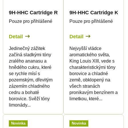
9H-HHC Cartridge Rainbow Runtz 95%
9H-HHC Cartridge King 
Pouze pro přihlášené
Pouze pro přihlášené
Detail
Detail
Jedinečný zážitek
Nejvyšší vládce
začíná sladkými tóny
aromatického světa,
zralého ananasu a
King Louis XIII, vede s
hnědého cukru, které
charakteristickými tóny
se rychle mísí s
borovice a chladné
pozemským, dřevitým
země, obklopený na
zázemím chladného
všech stranách
cedru a bohaté
pronikavým benzínem a
borovice. Svěží tóny
limetkou, které...
limonády...
Novinka
Novinka