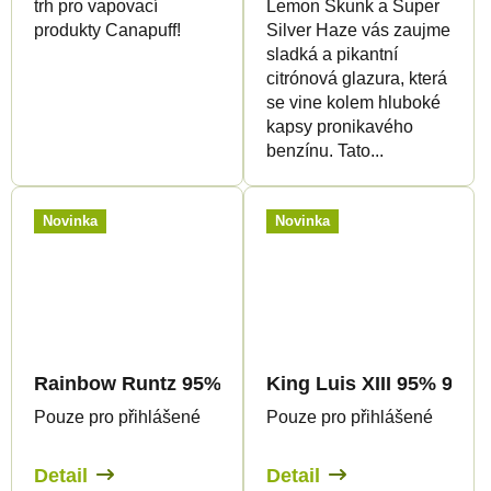
trh pro vapovací
Lemon Skunk a Super
produkty Canapuff!
Silver Haze vás zaujme
sladká a pikantní
citrónová glazura, která
se vine kolem hluboké
kapsy pronikavého
benzínu. Tato...
Novinka
Novinka
Rainbow Runtz 95% 9H-HHC - Jednorázovka - 1m
King Luis XIII 95% 9H-H
Pouze pro přihlášené
Pouze pro přihlášené
Detail
Detail