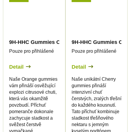
9H-HHC Gummies Orange
9H-HHC Gummies Cher
Pouze pro přihlášené
Pouze pro přihlášené
Detail
Detail
Naše Orange gummies
Naše unikátní Cherry
vám přináší osvěžující
gummies přináší
explozi citrusové chuti,
intenzivní chuť
která vás okamžitě
čerstvých, zralých třešní
povzbudí. Příchuť
do každého kousnutí.
pomeranče dokonale
Tato příchuť kombinuje
zachycuje sladkost a
sladkost třešňového
svěžest čerstvě
nektaru s jemným
vymačkané...
kyselým podtónem,...