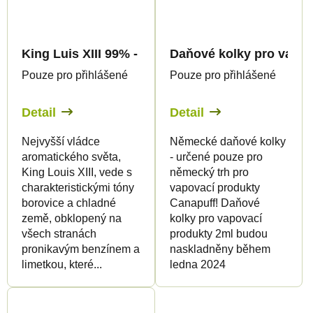
King Luis XIII 99% - 9H-HHC Květy - Canapuff
Daňové kolky pro vapov
Pouze pro přihlášené
Pouze pro přihlášené
Detail
Detail
Nejvyšší vládce
Německé daňové kolky
aromatického světa,
- určené pouze pro
King Louis XIII, vede s
německý trh pro
charakteristickými tóny
vapovací produkty
borovice a chladné
Canapuff! Daňové
země, obklopený na
kolky pro vapovací
všech stranách
produkty 2ml budou
pronikavým benzínem a
naskladněny během
limetkou, které...
ledna 2024