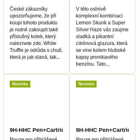
České zákazníky
V této oslnivě
upozorňujeme, že při
komplexní kombinaci
koupi tohoto produktu
Lemon Skunk a Super
je nutné zakoupit také
Silver Haze vás zaujme
příslušný kolek, který
sladká a pikantní
naleznete zde. White
citrónová glazura, která
Truffle je odrůda s chutí,
se vine kolem hluboké
která je jak slaná, tak...
kapsy pronikavého
benzínu. Tato...
Novinka
Novinka
9H-HHC Pen+Cartridge Rainbow Runtz 95%
9H-HHC Pen+Cartridge K
Pouze pro přihlášené
Pouze pro přihlášené