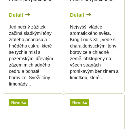
Detail
Detail
Jedinečný zážitek
Nejvyšší vládce
začíná sladkými tóny
aromatického světa,
zralého ananasu a
King Louis XIII, vede s
hnědého cukru, které
charakteristickými tóny
se rychle mísí s
borovice a chladné
pozemským, dřevitým
země, obklopený na
zázemím chladného
všech stranách
cedru a bohaté
pronikavým benzínem a
borovice. Svěží tóny
limetkou, které...
limonády...
Novinka
Novinka