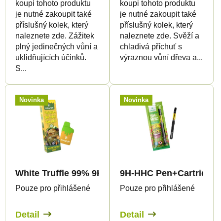
t
ů
koupi tohoto produktu
koupi tohoto produktu
ů
je nutné zakoupit také
je nutné zakoupit také
příslušný kolek, který
příslušný kolek, který
naleznete zde. Zážitek
naleznete zde. Svěží a
plný jedinečných vůní a
chladivá příchuť s
uklidňujících účinků.
výraznou vůní dřeva a...
S...
Novinka
Novinka
White Truffle 99% 9H-HHC - XXL Vape - 2ml - Ca
9H-HHC Pen+Cartridge
Pouze pro přihlášené
Pouze pro přihlášené
Detail
Detail