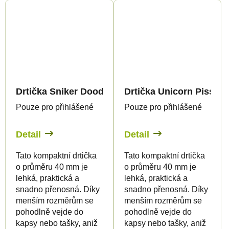
Drtička Sniker Doodle - mini
Drtička Unicorn Piss - m
Pouze pro přihlášené
Pouze pro přihlášené
Detail
Detail
Tato kompaktní drtička
Tato kompaktní drtička
o průměru 40 mm je
o průměru 40 mm je
lehká, praktická a
lehká, praktická a
snadno přenosná. Díky
snadno přenosná. Díky
menším rozměrům se
menším rozměrům se
pohodlně vejde do
pohodlně vejde do
kapsy nebo tašky, aniž
kapsy nebo tašky, aniž