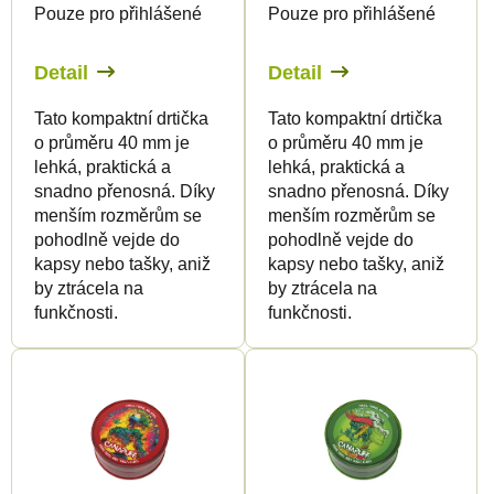
Pouze pro přihlášené
Pouze pro přihlášené
o
d
d
u
Detail
Detail
u
k
Tato kompaktní drtička
Tato kompaktní drtička
k
t
o průměru 40 mm je
o průměru 40 mm je
t
ů
lehká, praktická a
lehká, praktická a
ů
snadno přenosná. Díky
snadno přenosná. Díky
menším rozměrům se
menším rozměrům se
pohodlně vejde do
pohodlně vejde do
kapsy nebo tašky, aniž
kapsy nebo tašky, aniž
by ztrácela na
by ztrácela na
funkčnosti.
funkčnosti.