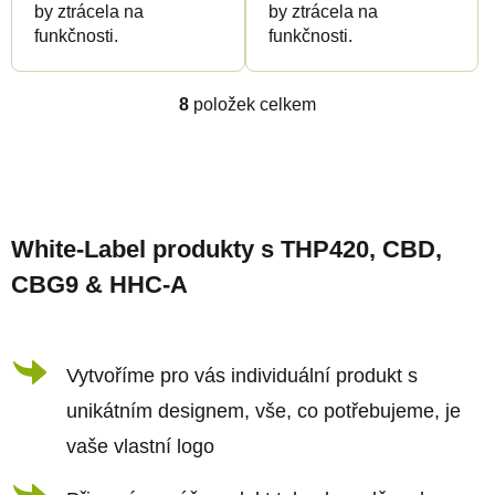
by ztrácela na
by ztrácela na
funkčnosti.
funkčnosti.
8
položek celkem
O
v
l
Z
á
á
d
White-Label produkty s THP420, CBD,
p
a
CBG9 & HHC-A
a
c
t
í
í
Vytvoříme pro vás individuální produkt s
p
r
unikátním designem, vše, co potřebujeme, je
v
vaše vlastní logo
k