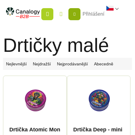
Přejít
NÁKUPNÍ
na
Přihlášení
KOŠÍK
obsah
Drtičky malé
Ř
Nejlevnější
Nejdražší
Nejprodávanější
Abecedně
a
V
z
ý
e
p
n
i
í
s
p
p
r
Drtička Atomic Monkey - mini
Drtička Deep - mini
r
o