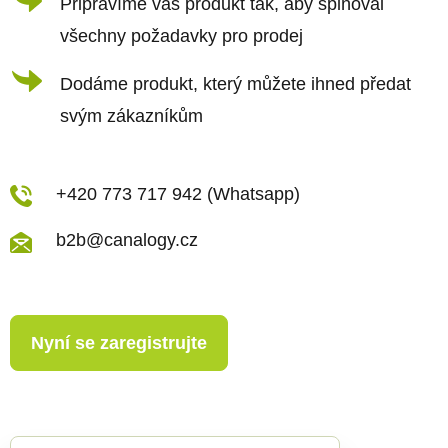
Připravíme váš produkt tak, aby splňoval
y
všechny požadavky pro prodej
v
ý
Dodáme produkt, který můžete ihned předat
p
svým zákazníkům
i
s
u
+420 773 717 942 (Whatsapp)
b2b@canalogy.cz
Nyní se zaregistrujte