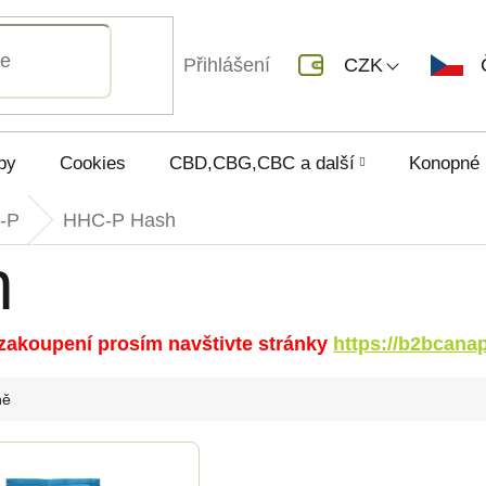
Přihlášení
CZK
py
Cookies
CBD,CBG,CBC a další
Konopné 
-P
HHC-P Hash
h
o zakoupení prosím navštivte stránky
https://b2bcana
ně