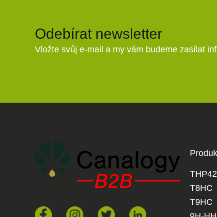
Odebírat newsletter
Vložte svůj e-mail a my vám budeme zasílat i
Produk
THP42
T8HC
T9HC
9H-H