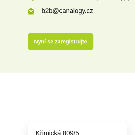
b2b@canalogy.cz
Nyní se zaregistrujte
Křimická 809/5