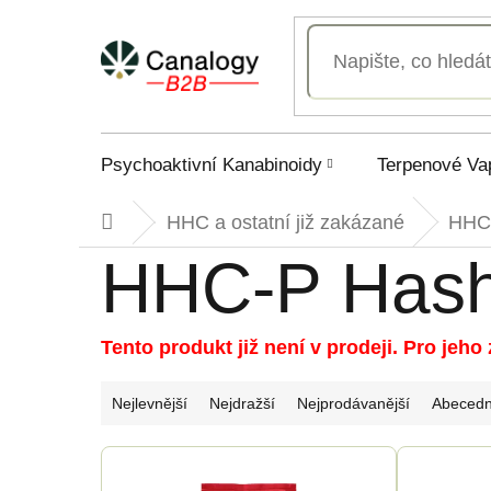
Přejít
na
obsah
Psychoaktivní Kanabinoidy
Terpenové Va
HHC a ostatní již zakázané
HHC
Domů
HHC-P Has
Tento produkt již není v prodeji. Pro jeh
Ř
Nejlevnější
Nejdražší
Nejprodávanější
Abeced
a
V