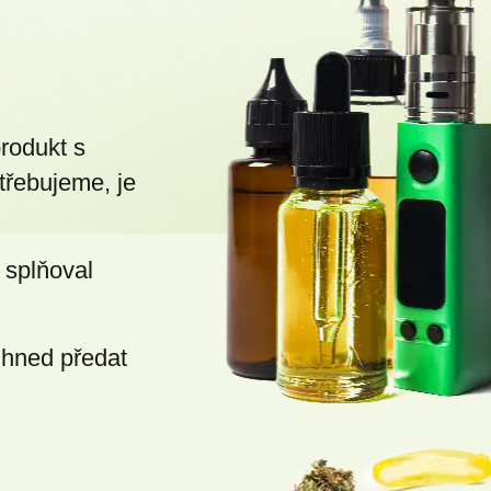
v
ý
p
i
s
produkt s
u
třebujeme, je
 splňoval
ihned předat