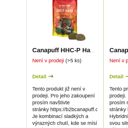
z
ý
e
p
n
i
í
s
Canapuff HHC-P Hash - Tigers Blood - 60%
p
p
Není v prodeji
(>5 ks)
Není v 
r
r
Detail
Detail
o
o
Tento produkt již není v
Tento pr
prodeji. Pro jeho zakoupení
prodeji.
d
d
prosím navštivte
prosím 
stránky https://b2bcanapuff.com/
stránky 
u
u
Je kombinací sladkých a
Hybridn
výrazných chutí, kde se mísí
svou si