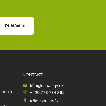
Přihlásit se
KONTAKT
b2b@canalogy.cz
 údajů
+420 773 734 861
Křimická 809/5
íka