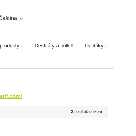
NÁKUPNÍ
Čeština
KOŠÍK
produkty
Destiláty a bulk
Doplňky
HHC a o
puff.com/
2
položek celkem