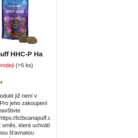
Canapuff HHC-P Hash - Blueberry Haze - 60%
prodeji
(>5 ks)
odukt již není v
 Pro jeho zakoupení
navštivte
https://b2bcanapuff.com/
í směs, která uchvátí
lnou šťavnatou