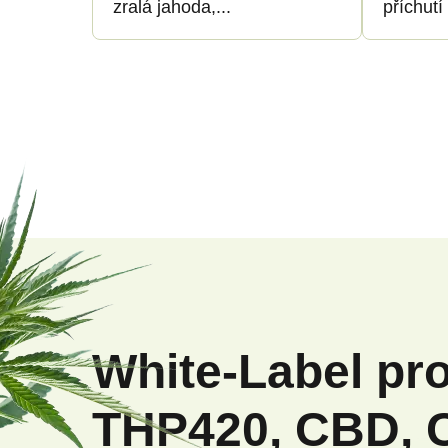
k
k
zralá jahoda,...
příchutí
t
t
ů
ů
Z
á
p
White-Label pr
a
THP420, CBD, 