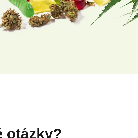
ě otázky?