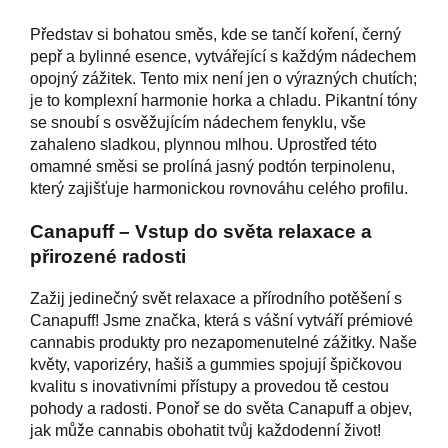
Představ si bohatou směs, kde se tančí koření, černý
pepř a bylinné esence, vytvářející s každým nádechem
opojný zážitek. Tento mix není jen o výrazných chutích;
je to komplexní harmonie horka a chladu. Pikantní tóny
se snoubí s osvěžujícím nádechem fenyklu, vše
zahaleno sladkou, plynnou mlhou. Uprostřed této
omamné směsi se prolíná jasný podtón terpinolenu,
který zajišťuje harmonickou rovnováhu celého profilu.
Canapuff – Vstup do světa relaxace a
přirozené radosti
Zažij jedinečný svět relaxace a přírodního potěšení s
Canapuff! Jsme značka, která s vášní vytváří prémiové
cannabis produkty pro nezapomenutelné zážitky. Naše
květy, vaporizéry, hašiš a gummies spojují špičkovou
kvalitu s inovativními přístupy a provedou tě cestou
pohody a radosti. Ponoř se do světa Canapuff a objev,
jak může cannabis obohatit tvůj každodenní život!