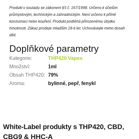
Produkt v souladu se zákonem §5 č. 167/1998. Určeno k účelům
průmyslovým, technickým a zahradnickým. Není určeno k přímé
konzumaci nebo kouření. Produkt podléhá přirozenému úbytku
hmotnosti. Zákaz prodeje mladším 18-ti let. Uchovávejte mimo dosah
dětí.
Doplňkové parametry
Kategorie
:
THP420 Vapes
Množství
:
1ml
Obsah THP420
:
79%
Aroma
:
bylinné, pepř, fenykl
Z
á
White-Label produkty s THP420, CBD,
p
CBG9 & HHC-A