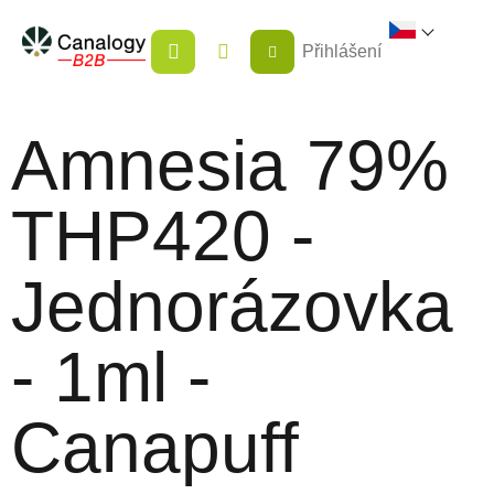
Přejít
NÁKUPNÍ
na
Přihlášení
KOŠÍK
obsah
Amnesia 79%
THP420 -
Jednorázovka
- 1ml -
Canapuff