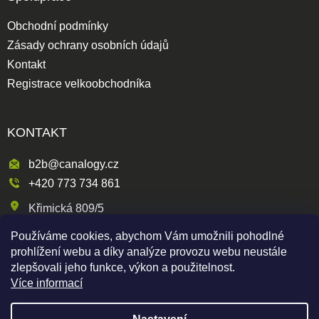
Obchodní podmínky
Zásady ochrany osobních údajů
Kontakt
Registrace velkoobchodníka
KONTAKT
b2b@canalogy.cz
+420 773 734 861
Křimická 809/5
318 00 Plzeň 3-Skvrňany
Používáme cookies, abychom Vám umožnili pohodlné
Česká republika
prohlížení webu a díky analýze provozu webu neustále
zlepšovali jeho funkce, výkon a použitelnost.
Více informací
Shoptet
|
mime digital