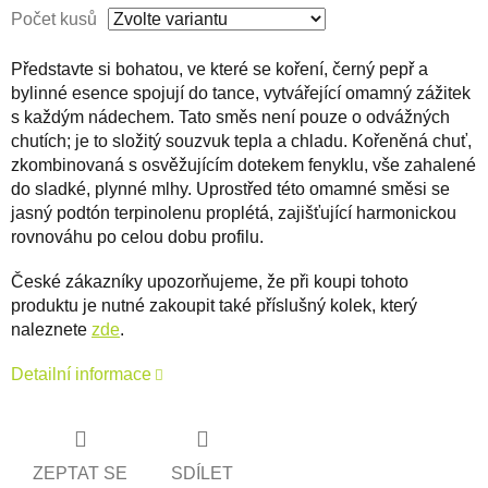
Počet kusů
Představte si bohatou, ve které se koření, černý pepř a
bylinné esence spojují do tance, vytvářející omamný zážitek
s každým nádechem. Tato směs není pouze o odvážných
chutích; je to složitý souzvuk tepla a chladu. Kořeněná chuť,
zkombinovaná s osvěžujícím dotekem fenyklu, vše zahalené
do sladké, plynné mlhy. Uprostřed této omamné směsi se
jasný podtón terpinolenu proplétá, zajišťující harmonickou
rovnováhu po celou dobu profilu.
České zákazníky upozorňujeme, že při koupi tohoto
produktu je nutné zakoupit také příslušný kolek, který
naleznete
zde
.
Detailní informace
ZEPTAT SE
SDÍLET