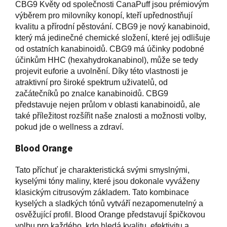
CBG9 Květy od společnosti CanaPuff jsou prémiovým
výběrem pro milovníky konopí, kteří upřednostňují
kvalitu a přírodní pěstování.
CBG9 je nový kanabinoid,
který má jedinečné chemické složení, které jej odlišuje
od ostatních kanabinoidů. CBG9 má účinky podobné
účinkům HHC (hexahydrokanabinol), může se tedy
projevit euforie a uvolnění. Díky této vlastnosti je
atraktivní pro široké spektrum uživatelů, od
začátečníků po znalce kanabinoidů. CBG9
představuje nejen průlom v oblasti kanabinoidů, ale
také příležitost rozšířit naše znalosti a možnosti volby,
pokud jde o wellness a zdraví.
Blood Orange
Tato příchuť je charakteristická svými smyslnými,
kyselými tóny maliny, které jsou dokonale vyváženy
klasickým citrusovým základem.
Tato kombinace
kyselých a sladkých tónů vytváří nezapomenutelný a
osvěžující profil.
Blood Orange představují špičkovou
volbu pro každého, kdo hledá kvalitu, efektivitu a