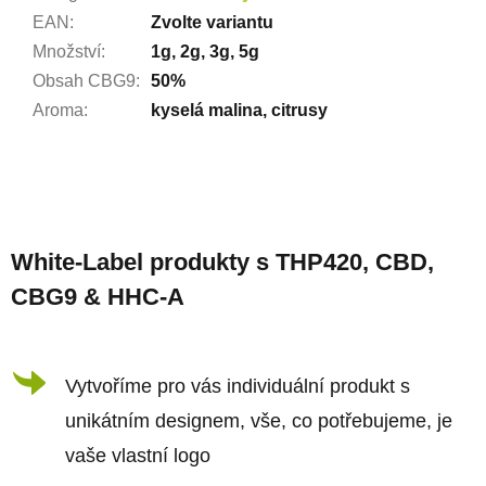
EAN
:
Zvolte variantu
Množství
:
1g, 2g, 3g, 5g
Obsah CBG9
:
50%
Aroma
:
kyselá malina, citrusy
Z
á
White-Label produkty s THP420, CBD,
p
CBG9 & HHC-A
a
t
í
Vytvoříme pro vás individuální produkt s
unikátním designem, vše, co potřebujeme, je
vaše vlastní logo