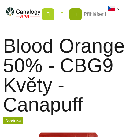
Přejít
NÁKUPNÍ
na
Přihlášení
KOŠÍK
obsah
Blood Orange
50% - CBG9
Květy -
Canapuff
Novinka