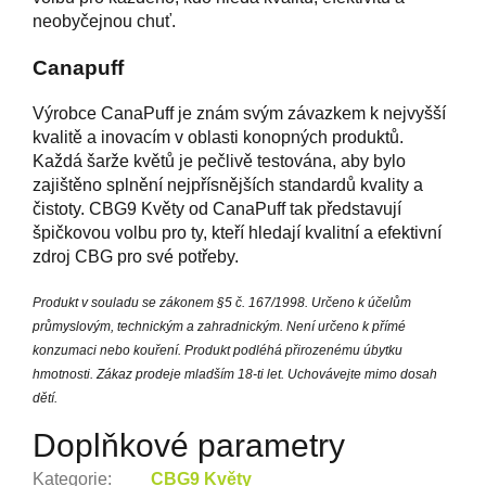
neobyčejnou chuť.
Canapuff
Výrobce CanaPuff je znám svým závazkem k nejvyšší
kvalitě a inovacím v oblasti konopných produktů.
Každá šarže květů je pečlivě testována, aby bylo
zajištěno splnění nejpřísnějších standardů kvality a
čistoty. CBG9 Květy od CanaPuff tak představují
špičkovou volbu pro ty, kteří hledají kvalitní a efektivní
zdroj CBG pro své potřeby.
Produkt v souladu se zákonem §5 č. 167/1998. Určeno k účelům
průmyslovým, technickým a zahradnickým. Není určeno k přímé
konzumaci nebo kouření. Produkt podléhá přirozenému úbytku
hmotnosti. Zákaz prodeje mladším 18-ti let. Uchovávejte mimo dosah
dětí.
Doplňkové parametry
Kategorie
:
CBG9 Květy