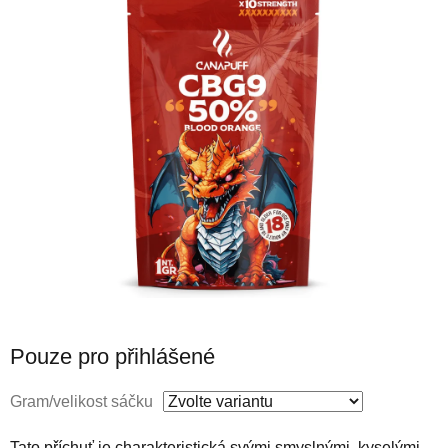
Pouze pro přihlášené
Gram/velikost sáčku
Tato příchuť je charakteristická svými smyslnými, kyselými