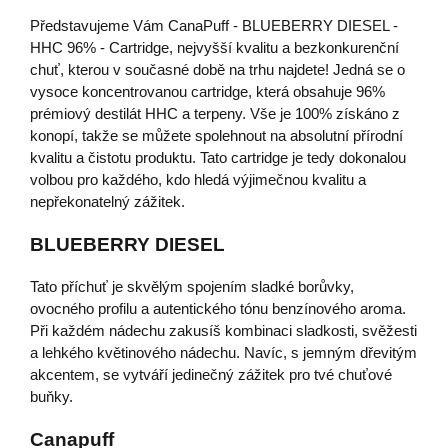
Představujeme Vám CanaPuff - BLUEBERRY DIESEL -
HHC 96% - Cartridge, nejvyšší kvalitu a bezkonkurenční
chuť, kterou v současné době na trhu najdete! Jedná se o
vysoce koncentrovanou cartridge, která obsahuje 96%
prémiový destilát HHC a terpeny. Vše je 100% získáno z
konopí, takže se můžete spolehnout na absolutní přírodní
kvalitu a čistotu produktu. Tato cartridge je tedy dokonalou
volbou pro každého, kdo hledá výjimečnou kvalitu a
nepřekonatelný zážitek.
BLUEBERRY DIESEL
Tato příchuť je skvělým spojením sladké borůvky,
ovocného profilu a autentického tónu benzínového aroma.
Při každém nádechu zakusíš kombinaci sladkosti, svěžesti
a lehkého květinového nádechu. Navíc, s jemným dřevitým
akcentem, se vytváří jedinečný zážitek pro tvé chuťové
buňky.
Canapuff