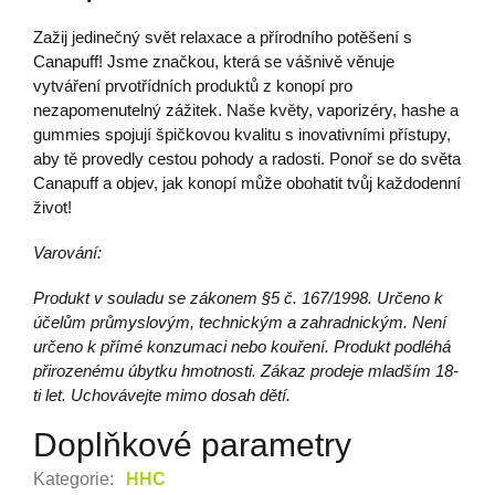
Zažij jedinečný svět relaxace a přírodního potěšení s
Canapuff! Jsme značkou, která se vášnivě věnuje
vytváření prvotřídních produktů z konopí pro
nezapomenutelný zážitek. Naše květy, vaporizéry, hashe a
gummies spojují špičkovou kvalitu s inovativními přístupy,
aby tě provedly cestou pohody a radosti. Ponoř se do světa
Canapuff a objev, jak konopí může obohatit tvůj každodenní
život!
Varování:
Produkt v souladu se zákonem §5 č. 167/1998. Určeno k
účelům průmyslovým, technickým a zahradnickým. Není
určeno k přímé konzumaci nebo kouření. Produkt podléhá
přirozenému úbytku hmotnosti. Zákaz prodeje mladším 18-
ti let. Uchovávejte mimo dosah dětí.
Doplňkové parametry
Kategorie
:
HHC