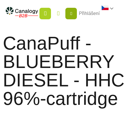
Přejít
NÁKUPNÍ
na
Přihlášení
KOŠÍK
obsah
CanaPuff -
BLUEBERRY
DIESEL - HHC
96%-cartridge