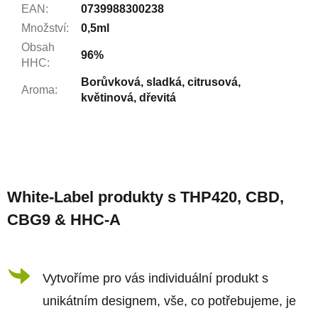
EAN
:
0739988300238
Množství
:
0,5ml
Obsah
96%
HHC
:
Borůvková, sladká, citrusová,
Aroma
:
květinová, dřevitá
Z
á
White-Label produkty s THP420, CBD,
p
CBG9 & HHC-A
a
t
í
Vytvoříme pro vás individuální produkt s
unikátním designem, vše, co potřebujeme, je