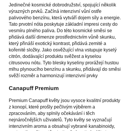
Jedinečné kosmické dobrodružství, spojující několik
výrazných prvků. Začíná intenzivní vůní ostře
palivového benzínu, která vytváří dojem síly a energie.
Tato prvotní nóta poskytuje základní impresi cesty do
vesmíru plného paliva. Do této kosmické směsi se
přidává další dimenze prostřednictvím vůně skunku,
který přináší exotický kontrast, přidává zemité a
kořenité složky. Jako osvěžující vlna vstupuje kyselý
citrón, dodávající produktu svěžest a kyselou
citrusovou nótu. Tyto blesky kyseliny prorážejí hustou
mlhu plynoucího benzínu a skunku, přidávají do směsi
svěží rozměr a harmonizují intenzivní prvky
Canapuff Premium
Premium Canapuff květy jsou vysoce kvalitní produkty
z konopí, které prošly pečlivým výběrem a
zpracováním, aby splnily očekávání i těch
nejnáročnějších uživatelů. Tyto květy se vyznačují
intenzivním aroma a obsahují vybrané kanabinoidy,