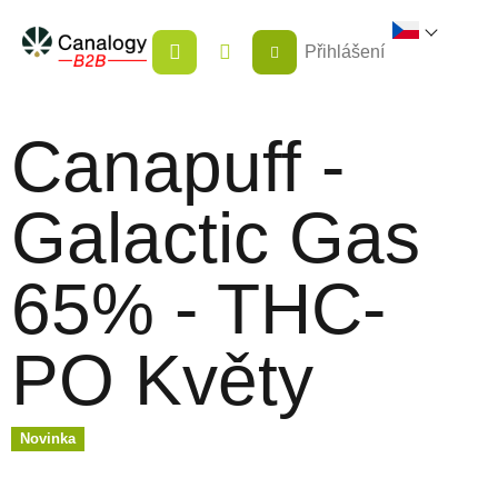
Přejít
NÁKUPNÍ
na
Přihlášení
KOŠÍK
obsah
Canapuff -
Galactic Gas
65% - THC-
PO Květy
Novinka