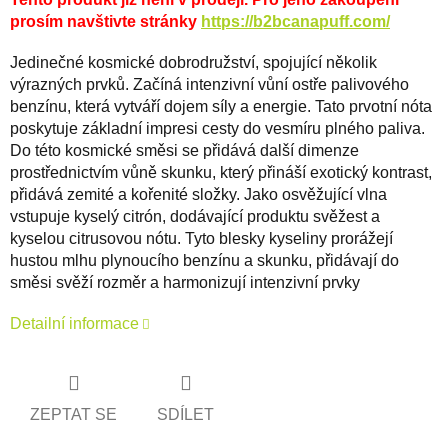
prosím navštivte stránky
https://b2bcanapuff.com/
Jedinečné kosmické dobrodružství, spojující několik
výrazných prvků. Začíná intenzivní vůní ostře palivového
benzínu, která vytváří dojem síly a energie. Tato prvotní nóta
poskytuje základní impresi cesty do vesmíru plného paliva.
Do této kosmické směsi se přidává další dimenze
prostřednictvím vůně skunku, který přináší exotický kontrast,
přidává zemité a kořenité složky. Jako osvěžující vlna
vstupuje kyselý citrón, dodávající produktu svěžest a
kyselou citrusovou nótu. Tyto blesky kyseliny prorážejí
hustou mlhu plynoucího benzínu a skunku, přidávají do
směsi svěží rozměr a harmonizují intenzivní prvky
Detailní informace
ZEPTAT SE
SDÍLET