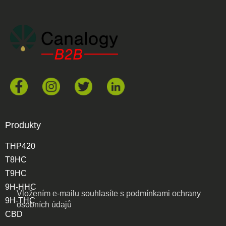
Produkty
THP420
T8HC
T9HC
9H-HHC
Vložením e-mailu souhlasíte s
podmínkami ochrany
9H-THC
osobních údajů
CBD