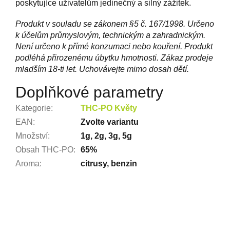
poskytujíce uživatelům jedinečný a silný zážitek.
Produkt v souladu se zákonem §5 č. 167/1998. Určeno
k účelům průmyslovým, technickým a zahradnickým.
Není určeno k přímé konzumaci nebo kouření. Produkt
podléhá přirozenému úbytku hmotnosti. Zákaz prodeje
mladším 18-ti let. Uchovávejte mimo dosah dětí.
Doplňkové parametry
Kategorie
:
THC-PO Květy
EAN
:
Zvolte variantu
Množství
:
1g, 2g, 3g, 5g
Obsah THC-PO
:
65%
Aroma
:
citrusy, benzin
Z
á