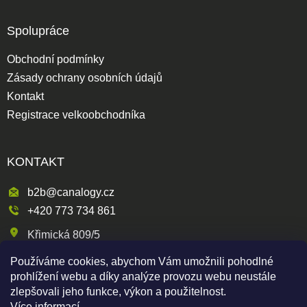
Spolupráce
Obchodní podmínky
Zásady ochrany osobních údajů
Kontakt
Registrace velkoobchodníka
KONTAKT
b2b@canalogy.cz
+420 773 734 861
Křimická 809/5
318 00 Plzeň 3-Skvrňany
Používáme cookies, abychom Vám umožnili pohodlné
Česká republika
prohlížení webu a díky analýze provozu webu neustále
zlepšovali jeho funkce, výkon a použitelnost.
Více informací