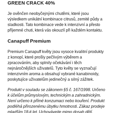
GREEN CRACK 40%
Je ověnčen neobyčejnými chutěmi, které jsou
výsledkem unikátní kombinace citrusů, zemité půdy a
sladkosti. Tato kombinace vede k intenzivní a přesto
příjemné chuti, která vás okouzlí při každém kontaktu.
Canapuff Premium
Premium Canapuff květy jsou vysoce kvalitní produkty
z konopí, které prošly pečlivým výběrem a
zpracováním, aby splnily očekávání i těch
nejnáročnějších uživatelů. Tyto květy se vyznačují
intenzivním aroma a obsahují vybrané kanabinoidy,
poskytujíce uživatelům jedinečný a silný zážitek.
Produkt v souladu se zákonem §5 č. 167/1998. Určeno
k účelům průmyslovým, technickým a zahradnickým.
Není určeno k přímé konzumaci nebo kouření. Produkt
podléhá přirozenému úbytku hmotnosti. Zákaz prodeje
mladším 18-ti let. Uchovávejte mimo dosah dětí.