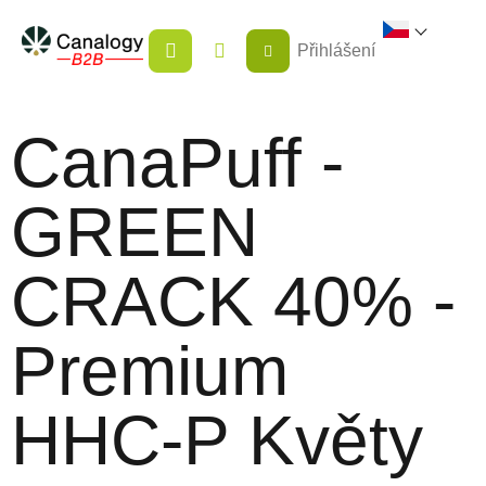
Přejít
NÁKUPNÍ
na
Přihlášení
KOŠÍK
obsah
CanaPuff -
GREEN
CRACK 40% -
Premium
HHC-P Květy