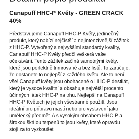
Canapuff HHC-P Květy - GREEN CRACK
40%
Představujeme Canapuff HHC-P Květy, jedinečný
produkt, který nabízí nejčistší a nejintenzivnější zážitek
z HHC-P. Vytvořený s nejvyššími standardy kvality,
Canapuff HHC-P Květy předčí veškerá vaše
očekávání. Tento zážitek začíná samotnými květy,
které jsou perfektně trimrované a bez listů. To zaručuje,
že dostanete to nejlepší z každého květu. Ale to není
vše! Canapuff květy jsou obohacené o HHC-P destilát,
který je vysoce kvalitní a obsahuje největší procento
účinných látek HHC-P na trhu. Nejlepší na Canapuff
HHC-P Květech je jejich všestranné použití. Jsou
ideální pro přípravu mastí nebo pro vystavení jako
umělecký předmět. A s vysokým obsahem HHC-P a
širokou škálou terpenů to jsou květy, které opravdu
stojí za to vyzkoušet!