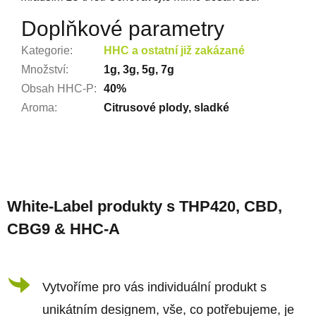
Doplňkové parametry
Kategorie
:
HHC a ostatní již zakázané
Množství
:
1g, 3g, 5g, 7g
Obsah HHC-P
:
40%
Aroma
:
Citrusové plody, sladké
Z
á
White-Label produkty s THP420, CBD,
p
CBG9 & HHC-A
a
t
í
Vytvoříme pro vás individuální produkt s
unikátním designem, vše, co potřebujeme, je