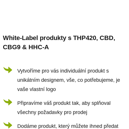
Z
á
White-Label produkty s THP420, CBD,
p
CBG9 & HHC-A
a
t
í
Vytvoříme pro vás individuální produkt s
unikátním designem, vše, co potřebujeme, je
vaše vlastní logo
Připravíme váš produkt tak, aby splňoval
všechny požadavky pro prodej
Dodáme produkt, který můžete ihned předat