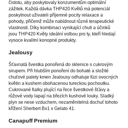
čistotu, aby poskytovaly konzumentům optimální
zážitek. Každá dávka THP420 Květů má potenciál
poskytnout uživateli příjemné pocity relaxace a
pohody, přičemž může nabídnout různé terapeutické
vlastnosti. Díky kombinaci vynikající chuti a účinků
jsou THP420 Květy ideální volbou pro ty, kteří hledají
vysoce kvalitní konopné produkty.
Jealousy
Šťavnatá švestka ponořená do sklenice s cukrovým
sirupem. Při hlubším ponoření do bohaté a složité
chuťové palety kmen Jealousy odhaluje fúzi ovocných
květin a kushem obohacenou tureckou pochoutku.
Cukrované fialky plující na řece švestkové šťávy a
růžové vody lapají na březích kushové louky. Sladký
plyn se nese vzduchem, nezaměnitelná dochuť tohoto
křížení Sherbert Bx1 x Gelato 41.
Canapuff Premium