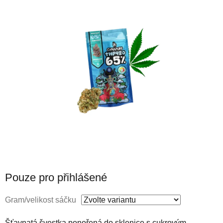
Pouze pro přihlášené
Gram/velikost sáčku
Šťavnatá švestka ponořená do sklenice s cukrovým