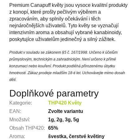
Premium Canapuff květy jsou vysoce kvalitní produkty
z konopí, které prošly pečlivým výběrem a
zpracováním, aby splnily očekávání i těch
nejnáročnějších uživatelů. Tyto květy se vyznačují
intenzivním aroma a obsahují vybrané kanabinoidy,
poskytujíce uživatelům jedinečný a silný zážitek.
Produkt v souladu se zákonem §5 č. 167/1998. Určeno k účelům
průmyslovým, technickým a zahradnickým. Není určeno k přímé
konzumaci nebo kouření. Produkt podléhá přirozenému úbytku
hmotnosti. Zákaz prodeje mladším 18-ti let. Uchovávejte mimo dosah
dětí.
Doplňkové parametry
Kategorie
:
THP420 Květy
EAN
:
Zvolte variantu
Množství
:
1g, 2g, 3g, 5g
Obsah THP420
:
65%
Aroma
:
švestka, čerstvé květiny