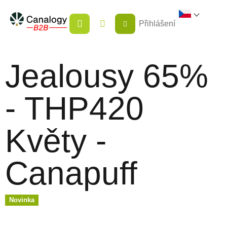
Přejít
NÁKUPNÍ
na
Přihlášení
KOŠÍK
obsah
Jealousy 65%
- THP420
Květy -
Canapuff
Novinka