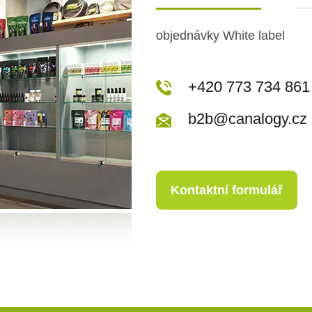
objednávky White label
+420 773 717 942
+420 773 734 861
kopecka@canapuf
b2b@canalogy.cz
Kontaktní formulář
Kontaktní formulář
+420 773 717 942
kopecka@canapuf