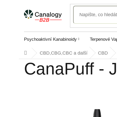
Přejít
na
obsah
Psychoaktivní Kanabinoidy
Terpenové Va
CBD,CBG,CBC a další
CBD
Domů
CanaPuff - 