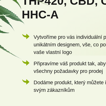
THP420, CBD, 
t
HHC-A
í
Vytvoříme pro vás individuální 
unikátním designem, vše, co po
vaše vlastní logo
Připravíme váš produkt tak, aby
všechny požadavky pro prodej
Dodáme produkt, který můžete 
svým zákazníkům