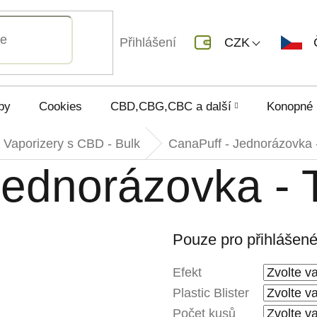
Přihlášení
CZK
py
Cookies
CBD,CBG,CBC a další
Konopné 
Vaporizery s CBD - Bulk
CanaPuff - Jednorázovka 
Jednorázovka - 
Pouze pro přihlášen
Efekt
Plastic Blister
Počet kusů