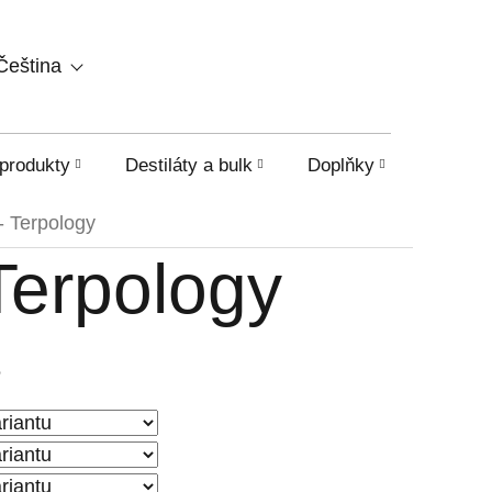
NÁKUPNÍ
Čeština
KOŠÍK
produkty
Destiláty a bulk
Doplňky
HHC a o
- Terpology
Terpology
é