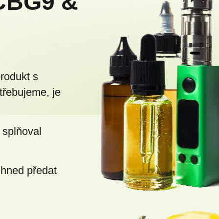
CBG9 &
produkt s
třebujeme, je
 splňoval
ihned předat