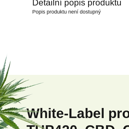
Detailní popis produktu
Popis produktu není dostupný
Z
á
p
White-Label pr
a