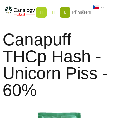
Přejít
NÁKUPNÍ
na
Přihlášení
KOŠÍK
obsah
Canapuff
THCp Hash -
Unicorn Piss -
60%