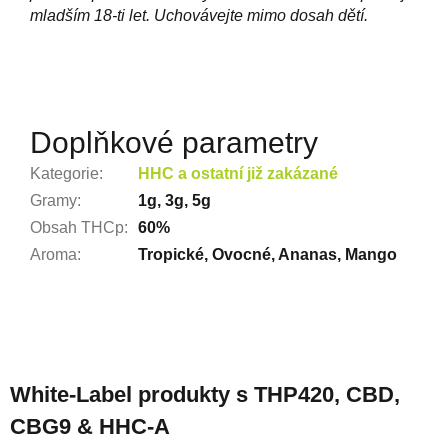
mladším 18-ti let. Uchovávejte mimo dosah dětí.
Doplňkové parametry
Kategorie
:
HHC a ostatní již zakázané
Gramy
:
1g, 3g, 5g
Obsah THCp
:
60%
Aroma
:
Tropické, Ovocné, Ananas, Mango
Z
á
White-Label produkty s THP420, CBD,
p
CBG9 & HHC-A
a