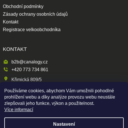
Obchodní podmínky
Zásady ochrany osobních údajů
Kontakt
Registrace velkoobchodníka
KONTAKT
b2b@canalogy.cz
+420 773 734 861
Křimická 809/5
318 00 Plzeň 3-Skvrňany
Používáme cookies, abychom Vám umožnili pohodlné
Česká republika
prohlížení webu a díky analýze provozu webu neustále
zlepšovali jeho funkce, výkon a použitelnost.
Více informací
Shoptet
|
mime digital
Nastavení