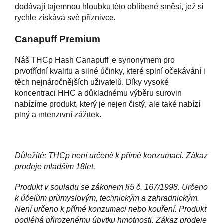
dodávají tajemnou hloubku této oblíbené směsi, jež si
rychle získává své příznivce.
Canapuff Premium
Náš THCp Hash Canapuff je synonymem pro
prvotřídní kvalitu a silné účinky, které splní očekávání i
těch nejnáročnějších uživatelů. Díky vysoké
koncentraci HHC a důkladnému výběru surovin
nabízíme produkt, který je nejen čistý, ale také nabízí
plný a intenzivní zážitek.
Důležité: THCp není určené k přímé konzumaci. Zákaz
prodeje mladším 18let.
Produkt v souladu se zákonem §5 č. 167/1998. Určeno
k účelům průmyslovým, technickým a zahradnickým.
Není určeno k přímé konzumaci nebo kouření. Produkt
podléhá přirozenému úbytku hmotnosti. Zákaz prodeje