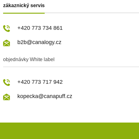
zákaznický servis
+420 773 734 861
b2b@canalogy.cz
objednávky White label
+420 773 717 942
kopecka@canapuff.cz