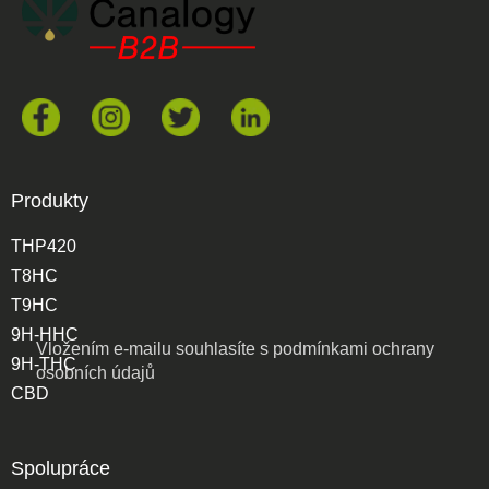
Produkty
THP420
T8HC
T9HC
9H-HHC
Vložením e-mailu souhlasíte s
podmínkami ochrany
9H-THC
osobních údajů
CBD
Spolupráce