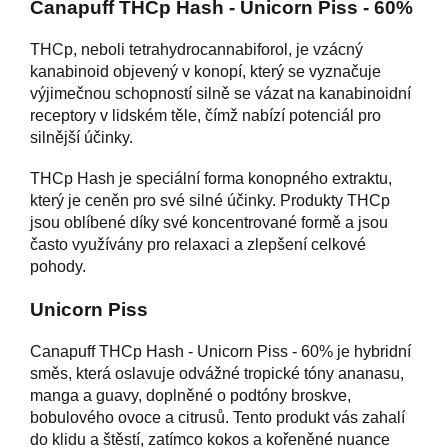
Canapuff THCp Hash - Unicorn Piss - 60%
THCp, neboli tetrahydrocannabiforol, je vzácný
kanabinoid objevený v konopí, který se vyznačuje
výjimečnou schopností silně se vázat na kanabinoidní
receptory v lidském těle, čímž nabízí potenciál pro
silnější účinky.
THCp Hash je speciální forma konopného extraktu,
který je ceněn pro své silné účinky. Produkty THCp
jsou oblíbené díky své koncentrované formě a jsou
často využívány pro relaxaci a zlepšení celkové
pohody.
Unicorn Piss
Canapuff THCp Hash - Unicorn Piss - 60% je hybridní
směs, která oslavuje odvážné tropické tóny ananasu,
manga a guavy, doplněné o podtóny broskve,
bobulového ovoce a citrusů. Tento produkt vás zahalí
do klidu a štěstí, zatímco kokos a kořeněné nuance