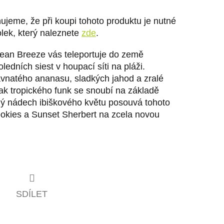
jeme, že při koupi tohoto produktu je nutné
olek, který naleznete
zde
.
ean Breeze vás teleportuje do země
edních siest v houpací síti na pláži.
vnatého ananasu, sladkých jahod a zralé
k tropického funk se snoubí na základě
 nádech ibiškového květu posouvá tohoto
okies a Sunset Sherbert na zcela novou
SDÍLET