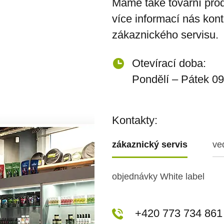
Máme také tovární prod
více informací nás kon
zákaznického servisu.
Otevírací doba:
Pondělí – Pátek 09
Kontakty:
zákaznický servis
ve
objednávky White label
+420 773 717 942
+420 773 734 861