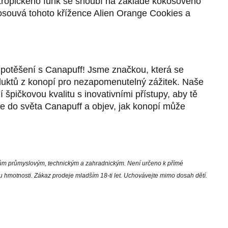
tropického funk se snoubí na základě kokosového
souvá tohoto křížence Alien Orange Cookies a
o potěšení s Canapuff! Jsme značkou, která se
oduktů z konopí pro nezapomenutelný zážitek. Naše
 špičkovou kvalitu s inovativními přístupy, aby tě
se do světa Canapuff a objev, jak konopí může
lům průmyslovým, technickým a zahradnickým. Není určeno k přímé
hmotnosti. Zákaz prodeje mladším 18-ti let. Uchovávejte mimo dosah dětí.