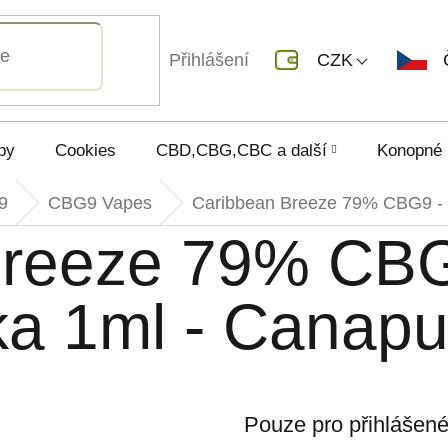
Přihlášení
CZK
py
Cookies
CBD,CBG,CBC a další
Konopné 
9
CBG9 Vapes
Caribbean Breeze 79% CBG9 - 
Breeze 79% CBG
a 1ml - Canapu
Pouze pro přihlášen