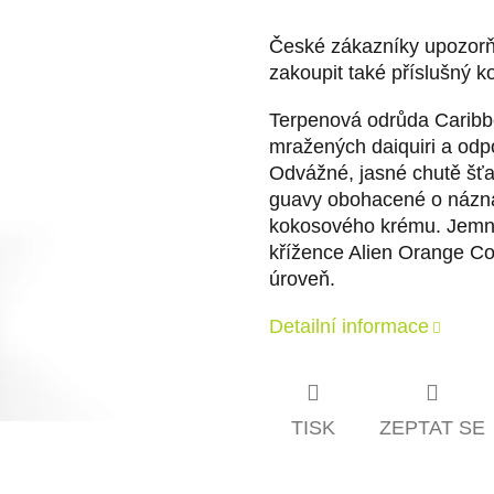
České zákazníky upozorňu
zakoupit také příslušný k
Terpenová odrůda Caribb
mražených daiquiri a odpol
Odvážné, jasné chutě šťa
guavy obohacené o názna
kokosového krému. Jemný
křížence Alien Orange Co
úroveň.
Detailní informace
TISK
ZEPTAT SE