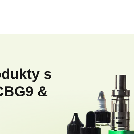
odukty s
CBG9 &