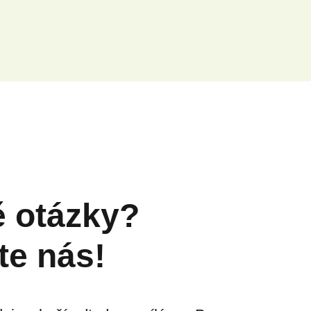
ě otázky?
te nás!