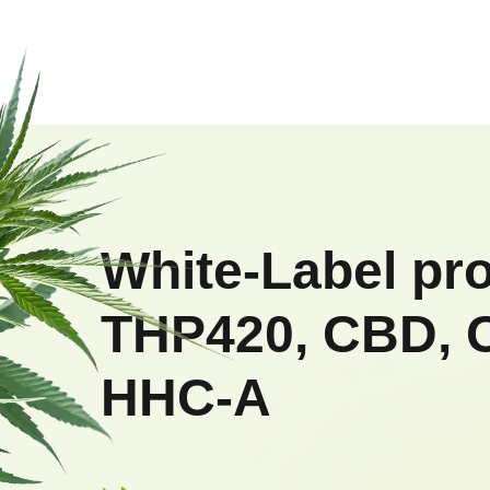
Z
á
p
White-Label pr
a
THP420, CBD, 
t
HHC-A
í