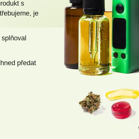
produkt s
třebujeme, je
 splňoval
ihned předat