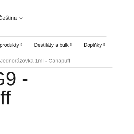
NÁKUPNÍ
Čeština
KOŠÍK
produkty
Destiláty a bulk
Doplňky
HHC a o
Jednorázovka 1ml - Canapuff
9 -
ff
é