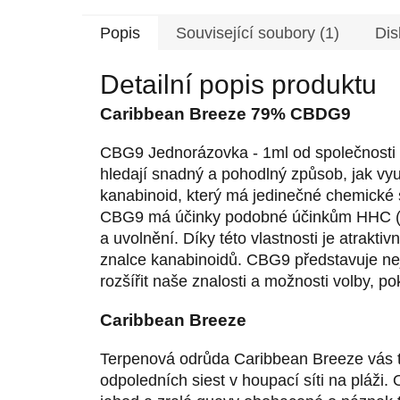
Popis
Související soubory (1)
Dis
Detailní popis produktu
Caribbean Breeze 79% CBDG9
CBG9 Jednorázovka - 1ml od společnosti C
hledají snadný a pohodlný způsob, jak vy
kanabinoid, který má jedinečné chemické sl
CBG9 má účinky podobné účinkům HHC (he
a uvolnění. Díky této vlastnosti je atrakti
znalce kanabinoidů. CBG9 představuje neje
rozšířit naše znalosti a možnosti volby, po
Caribbean Breeze
Terpenová odrůda Caribbean Breeze vás t
odpoledních siest v houpací síti na pláži