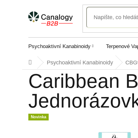
Přejít
na
obsah
Psychoaktivní Kanabinoidy
Terpenové Va
Psychoaktivní Kanabinoidy
CBG
Domů
Caribbean 
Jednorázovk
Novinka