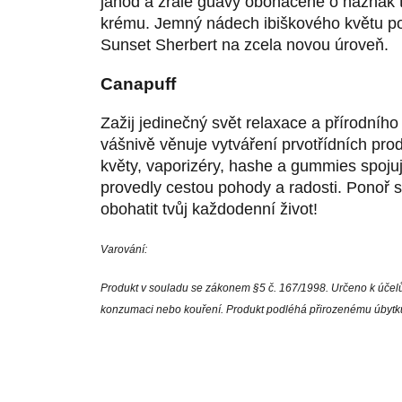
jahod a zralé guavy obohacené o náznak 
krému. Jemný nádech ibiškového květu po
Sunset Sherbert na zcela novou úroveň.
Canapuff
Zažij jedinečný svět relaxace a přírodníh
vášnivě věnuje vytváření prvotřídních pr
květy, vaporizéry, hashe a gummies spojují
provedly cestou pohody a radosti. Ponoř 
obohatit tvůj každodenní život!
Varování:
Produkt v souladu se zákonem §5 č. 167/1998. Určeno k úče
konzumaci nebo kouření. Produkt podléhá přirozenému úbytku 