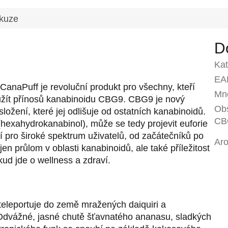
kuze
D
Kat
EA
anaPuff je revoluční produkt pro všechny, kteří
Mno
užít přínosů kanabinoidu CBG9.
CBG9 je nový
Ob
ožení, které jej odlišuje od ostatních kanabinoidů.
CB
xahydrokanabinol), může se tedy projevit euforie
vní pro široké spektrum uživatelů, od začátečníků po
Ar
n průlom v oblasti kanabinoidů, ale také příležitost
kud jde o wellness a zdraví.
eleportuje do země mražených daiquiri a
. Odvážné, jasné chutě šťavnatého ananasu, sladkých