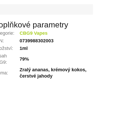
oplňkové parametry
egorie
:
CBG9 Vapes
N
:
0739988302003
žství
:
1ml
sah
79%
G9
:
Zralý ananas, krémový kokos,
oma
:
čerstvé jahody