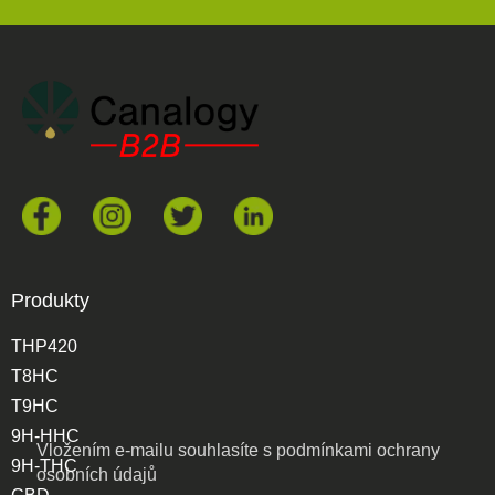
Produkty
THP420
T8HC
T9HC
9H-HHC
Vložením e-mailu souhlasíte s
podmínkami ochrany
9H-THC
osobních údajů