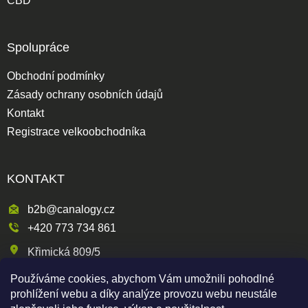
CBD
Spolupráce
Obchodní podmínky
Zásady ochrany osobních údajů
Kontakt
Registrace velkoobchodníka
KONTAKT
b2b@canalogy.cz
+420 773 734 861
Křimická 809/5
318 00 Plzeň 3-Skvrňany
Používáme cookies, abychom Vám umožnili pohodlné
Česká republika
prohlížení webu a díky analýze provozu webu neustále