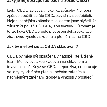
Jaký je nejlepší způsob použití izolátu CBDa?
Izolát CBDa lze využít několika způsoby. Nejlepší
způsob použití izolátu CBDa závisí na spotřebiteli.
Nejoblíbenějším způsobem, o kterém jsme slyšeli, že
zákazníci používají CBDa, jsou tinktury. Důvodem je
to, že když CBDa projde procesem dekarboxylace,
ztratí svou kyselou skupinu a přemění se na CBD.
Jak by měl být izolát CBDA skladován?
CBDa by měla být obsažena v nádobě, která těsně
těsní. Měl by být také skladován na chladném a
tmavém místě. Když se CBDa nepoužívá, doporučuje
se, aby byl chráněn před slunečním zářením a
nadměrnými změnami teploty a vlhkosti v prostředí.
Z