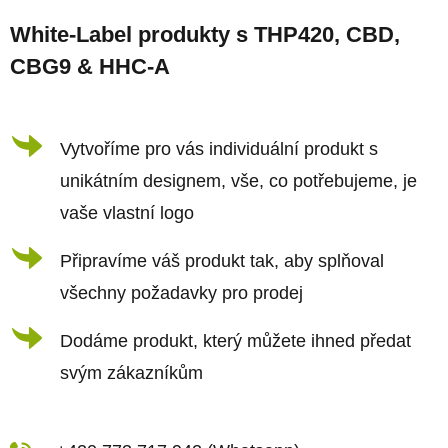
á
White-Label produkty s THP420, CBD,
p
CBG9 & HHC-A
a
t
í
Vytvoříme pro vás individuální produkt s
unikátním designem, vše, co potřebujeme, je
vaše vlastní logo
Připravíme váš produkt tak, aby splňoval
všechny požadavky pro prodej
Dodáme produkt, který můžete ihned předat
svým zákazníkům