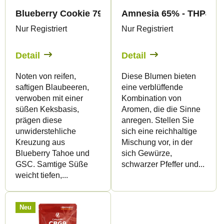
Blueberry Cookie 79% CBG9 - Vape - 1ml - Canap
Amnesia 65% - THP420 B
Nur Registriert
Nur Registriert
Detail
Detail
Noten von reifen,
Diese Blumen bieten
saftigen Blaubeeren,
eine verblüffende
verwoben mit einer
Kombination von
süßen Keksbasis,
Aromen, die die Sinne
prägen diese
anregen. Stellen Sie
unwiderstehliche
sich eine reichhaltige
Kreuzung aus
Mischung vor, in der
Blueberry Tahoe und
sich Gewürze,
GSC. Samtige Süße
schwarzer Pfeffer und...
weicht tiefen,...
Neu