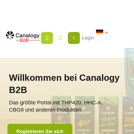
Zum
Inhalt
springen
WARENKORB
Login
Willkommen bei Canalogy
B2B
Das größte Portal mit THP420, HHC-A,
CBG9 und anderen Produkten
Registrieren Sie sich