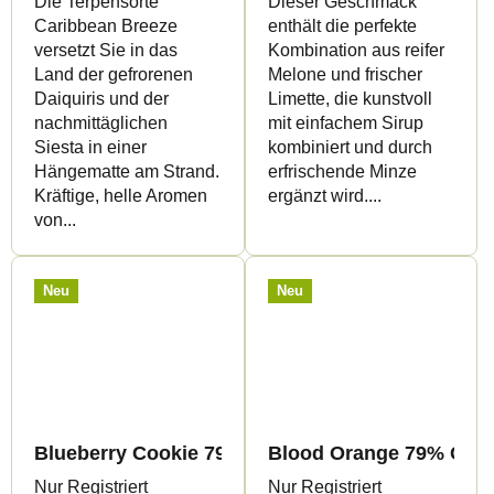
Die Terpensorte
Dieser Geschmack
Caribbean Breeze
enthält die perfekte
versetzt Sie in das
Kombination aus reifer
Land der gefrorenen
Melone und frischer
Daiquiris und der
Limette, die kunstvoll
nachmittäglichen
mit einfachem Sirup
Siesta in einer
kombiniert und durch
Hängematte am Strand.
erfrischende Minze
Kräftige, helle Aromen
ergänzt wird....
von...
Neu
Neu
Blueberry Cookie 79% CBG9 - Vape - 1ml - Canap
Blood Orange 79% CBG9 
Nur Registriert
Nur Registriert