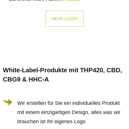
MEHR LESEN
F
u
White-Label-Produkte mit THP420, CBD,
ß
CBG9 & HHC-A
z
e
i
Wir erstellen für Sie ein individuelles Produkt
l
mit einem einzigartigen Design, alles was wir
e
brauchen ist Ihr eigenes Logo