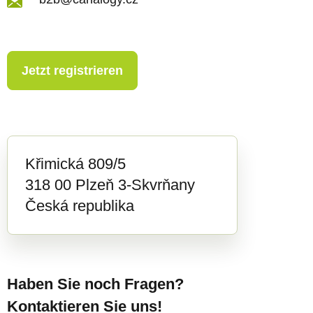
t
e
Jetzt registrieren
Křimická 809/5
318 00 Plzeň 3-Skvrňany
Česká republika
Haben Sie noch Fragen?
Kontaktieren Sie uns!