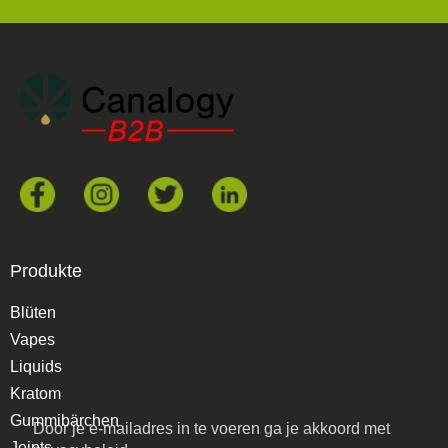
Produkte
Blüten
Vapes
Liquids
Kratom
Gummibärchen
Door je e-mailadres in te voeren ga je akkoord met
Joints