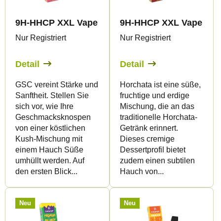
e
t
d
s
9H-HHCP XXL Vape GSC 99% 2ml
9H-HHCP XXL Vape Hor
e
o
Nur Registriert
Nur Registriert
r
r
P
t
Detail
Detail
r
i
GSC vereint Stärke und
Horchata ist eine süße,
o
e
Sanftheit. Stellen Sie
fruchtige und erdige
d
r
sich vor, wie Ihre
Mischung, die an das
u
u
Geschmacksknospen
traditionelle Horchata-
von einer köstlichen
Getränk erinnert.
k
n
Kush-Mischung mit
Dieses cremige
t
g
einem Hauch Süße
Dessertprofil bietet
e
umhüllt werden. Auf
zudem einen subtilen
den ersten Blick...
Hauch von...
Neu
Neu