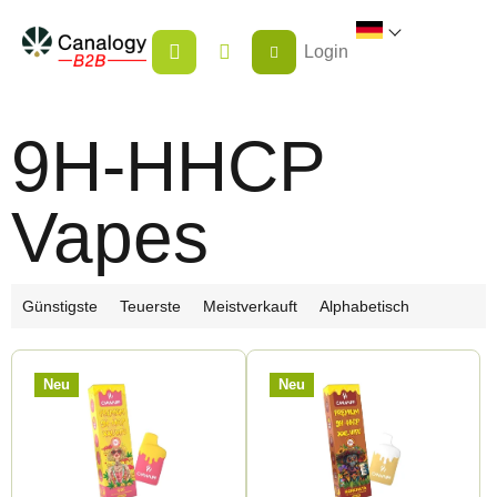
Zum
WARENKORB
Inhalt
Login
springen
9H-HHCP
Vapes
P
Günstigste
Teuerste
Meistverkauft
Alphabetisch
r
L
o
Neu
Neu
i
d
s
u
t
k