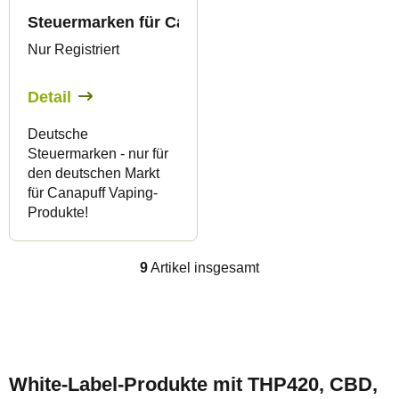
Steuermarken für Canapuff-Produkte 1ml - Nur f
Nur Registriert
Detail
Deutsche
Steuermarken - nur für
den deutschen Markt
für Canapuff Vaping-
Produkte!
9
Artikel insgesamt
S
t
e
F
u
u
e
White-Label-Produkte mit THP420, CBD,