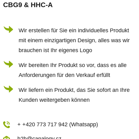
ß
r
CBG9 & HHC-A
z
e
e
l
i
Wir erstellen für Sie ein individuelles Produkt
e
l
m
mit einem einzigartigen Design, alles was wir
e
e
brauchen ist Ihr eigenes Logo
n
Wir bereiten Ihr Produkt so vor, dass es alle
t
Anforderungen für den Verkauf erfüllt
e
d
Wir liefern ein Produkt, das Sie sofort an Ihre
e
Kunden weitergeben können
r
L
i
+ +420 773 717 942 (Whatsapp)
s
b2b@canalogy.cz