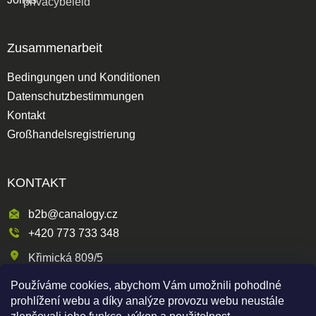
privacybeleid
Zusammenarbeit
Bedingungen und Konditionen
Datenschutzbestimmungen
Kontakt
Großhandelsregistrierung
KONTAKT
b2b@canalogy.cz
+420 773 733 348
Křimická 809/5
318 00 Plzeň 3-Skvrňany
Používáme cookies, abychom Vám umožnili pohodlné
Česká republika
prohlížení webu a díky analýze provozu webu neustále