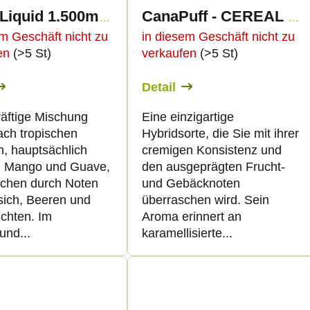
THCp Liquid 1.500mg - Unicorn Piss
CanaPuff - CEREAL MILK - THCp 79%-kartusche
em Geschäft nicht zu
in diesem Geschäft nicht zu
fen
(>5 St)
verkaufen
(>5 St)
Detail
räftige Mischung
Eine einzigartige
ach tropischen
Hybridsorte, die Sie mit ihrer
n, hauptsächlich
cremigen Konsistenz und
, Mango und Guave,
den ausgeprägten Frucht-
richen durch Noten
und Gebäcknoten
rsich, Beeren und
überraschen wird. Sein
üchten. Im
Aroma erinnert an
und...
karamellisierte...