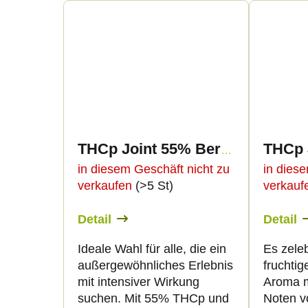
THCp Joint 55% Berry Gelato 2g
in diesem Geschäft nicht zu
in dies
verkaufen
(>5 St)
verkau
Detail
Detail
Ideale Wahl für alle, die ein
Es zeleb
außergewöhnliches Erlebnis
fruchtig
mit intensiver Wirkung
Aroma m
suchen. Mit 55% THCp und
Noten v