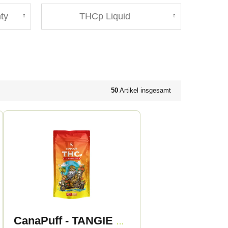
ty
THCp Liquid
50
Artikel insgesamt
CanaPuff - TANGIE BANANA 50% - THCp Blüten