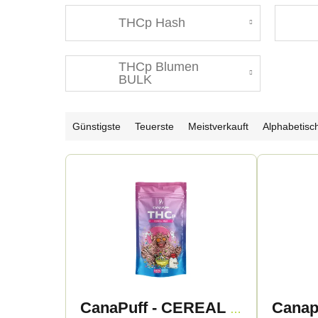
THCp Hash
THCp Blumen
BULK
P
Günstigste
Teuerste
Meistverkauft
Alphabetisc
r
L
o
i
d
s
u
t
k
e
CanaPuff - CEREAL MILK 50% - THCp Blüten