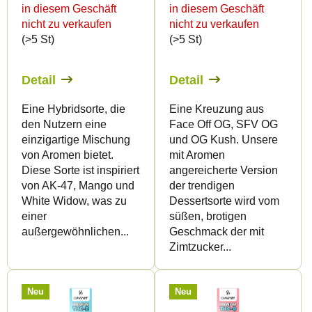
in diesem Geschäft
in diesem Geschäft
r
r
nicht zu verkaufen
nicht zu verkaufen
P
t
(>5 St)
(>5 St)
r
i
o
e
Detail
Detail
d
r
Eine Hybridsorte, die
Eine Kreuzung aus
u
u
den Nutzern eine
Face Off OG, SFV OG
k
n
einzigartige Mischung
und OG Kush. Unsere
von Aromen bietet.
mit Aromen
t
g
Diese Sorte ist inspiriert
angereicherte Version
e
von AK-47, Mango und
der trendigen
White Widow, was zu
Dessertsorte wird vom
einer
süßen, brotigen
außergewöhnlichen...
Geschmack der mit
Zimtzucker...
Neu
Neu