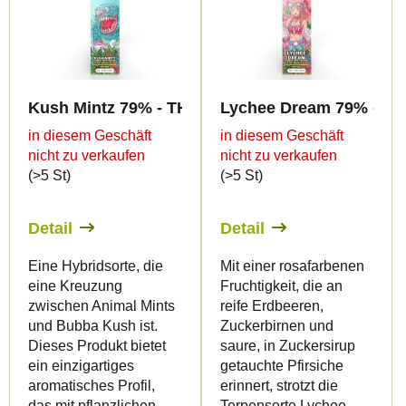
Kush Mintz 79% - THC-B - Canapuff - Vape - 1ml
Lychee Dream 79% - THC
in diesem Geschäft
in diesem Geschäft
nicht zu verkaufen
nicht zu verkaufen
(>5 St)
(>5 St)
Detail
Detail
Eine Hybridsorte, die
Mit einer rosafarbenen
eine Kreuzung
Fruchtigkeit, die an
zwischen Animal Mints
reife Erdbeeren,
und Bubba Kush ist.
Zuckerbirnen und
Dieses Produkt bietet
saure, in Zuckersirup
ein einzigartiges
getauchte Pfirsiche
aromatisches Profil,
erinnert, strotzt die
das mit pflanzlichen
Terpensorte Lychee