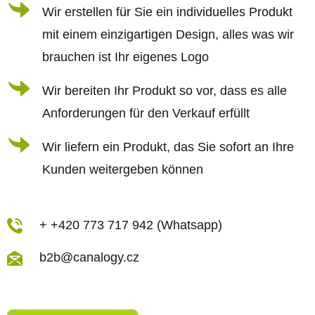
i
Wir erstellen für Sie ein individuelles Produkt
e
l
m
mit einem einzigartigen Design, alles was wir
e
e
brauchen ist Ihr eigenes Logo
n
Wir bereiten Ihr Produkt so vor, dass es alle
t
Anforderungen für den Verkauf erfüllt
e
d
Wir liefern ein Produkt, das Sie sofort an Ihre
e
Kunden weitergeben können
r
L
i
+ +420 773 717 942 (Whatsapp)
s
b2b@canalogy.cz
t
e