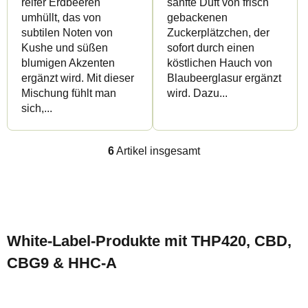
reifer Erdbeeren
sanfte Duft von frisch
umhüllt, das von
gebackenen
subtilen Noten von
Zuckerplätzchen, der
Kushe und süßen
sofort durch einen
blumigen Akzenten
köstlichen Hauch von
ergänzt wird. Mit dieser
Blaubeerglasur ergänzt
Mischung fühlt man
wird. Dazu...
sich,...
6
Artikel insgesamt
S
t
e
F
u
u
e
White-Label-Produkte mit THP420, CBD,
ß
r
CBG9 & HHC-A
z
e
e
l