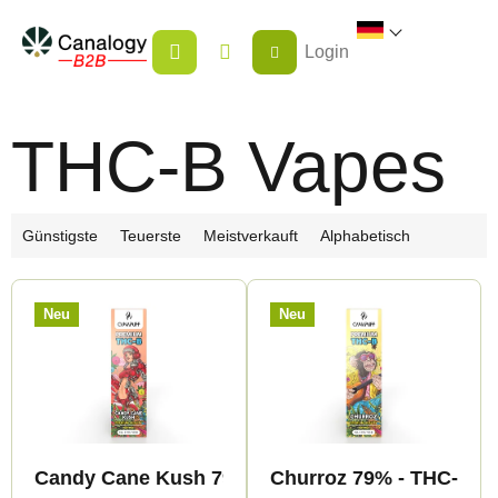
Zum
WARENKORB
Inhalt
Login
springen
THC-B Vapes
P
Günstigste
Teuerste
Meistverkauft
Alphabetisch
r
L
o
Neu
Neu
i
d
s
u
t
k
e
t
d
s
Candy Cane Kush 79% - THC-B - Canapuff - Vape
Churroz 79% - THC-B - C
e
o