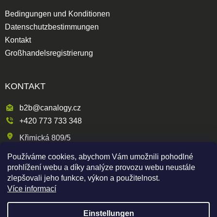
Bedingungen und Konditionen
Datenschutzbestimmungen
Kontakt
Großhandelsregistrierung
KONTAKT
b2b@canalogy.cz
+420 773 733 348
Křimická 809/5
318 00 Plzeň 3-Skvrňany
Používáme cookies, abychom Vám umožnili pohodlné
Česká republika
prohlížení webu a díky analýze provozu webu neustále
zlepšovali jeho funkce, výkon a použitelnost.
Více informací
Shoptet
|
mime digital
Einstellungen