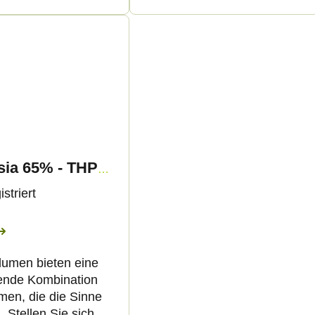
Amnesia 65% - THP420 Blüten - Canapuff
striert
lumen bieten eine
fende Kombination
men, die die Sinne
 Stellen Sie sich