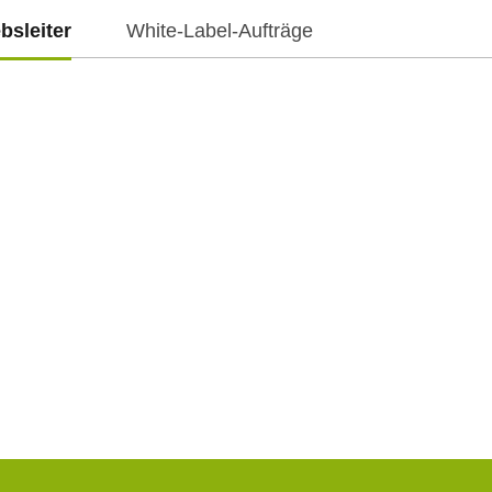
ebsleiter
White-Label-Aufträge
f.cz
f.cz
-Mail