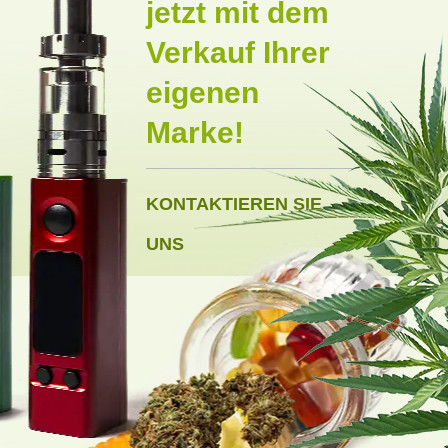
jetzt mit dem
Verkauf Ihrer
eigenen
Marke!
KONTAKTIEREN SIE
UNS