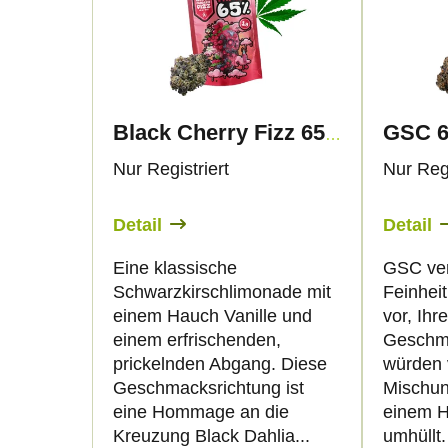
d
s
u
t
k
e
Black Cherry Fizz 65% - THP420 Blüten - Canapuff
t
d
Nur Registriert
Nur Regi
s
e
Detail
Detail
o
r
Eine klassische
GSC ver
Schwarzkirschlimonade mit
Feinheit
r
P
einem Hauch Vanille und
vor, Ihre
einem erfrischenden,
Geschm
t
r
prickelnden Abgang. Diese
würden 
Geschmacksrichtung ist
Mischun
i
o
eine Hommage an die
einem 
Kreuzung Black Dahlia...
umhüllt.