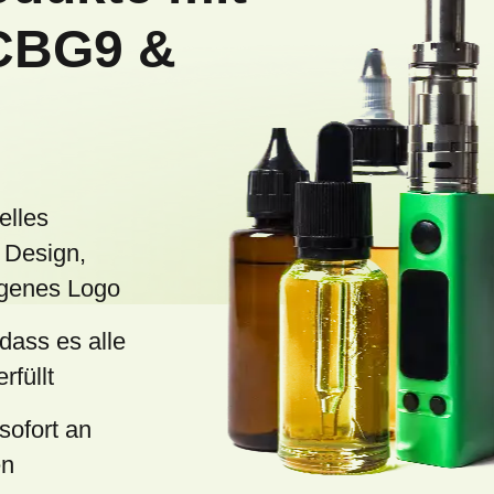
n
CBG9 &
t
e
d
e
r
L
elles
i
 Design,
s
eigenes Logo
t
 dass es alle
e
rfüllt
sofort an
en