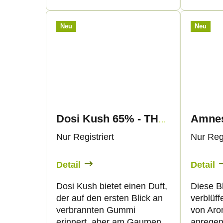
e
d
r
u
Neu
Neu
u
k
n
t
g
e
Dosi Kush 65% - THP420 Blüten - Canapuff
Nur Registriert
Nur Regi
Detail
Detail
Dosi Kush bietet einen Duft,
Diese B
der auf den ersten Blick an
verblüf
verbrannten Gummi
von Aro
erinnert, aber am Gaumen
anregen.