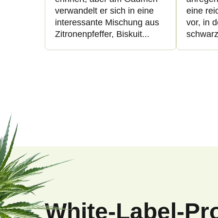
verwandelt er sich in eine
eine re
interessante Mischung aus
vor, in 
Zitronenpfeffer, Biskuit...
schwarze
F
u
ß
White-Label-Pr