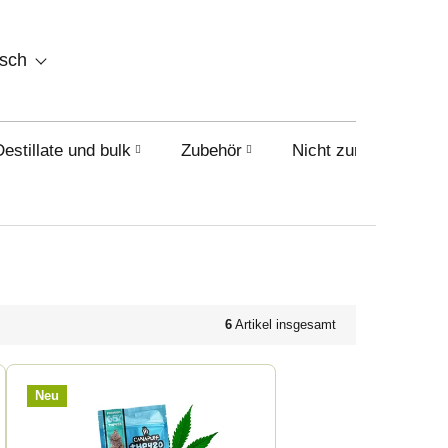
WARENKORB
tsch
Destillate und bulk
Zubehör
Nicht zum Verkauf i
6
Artikel insgesamt
Neu