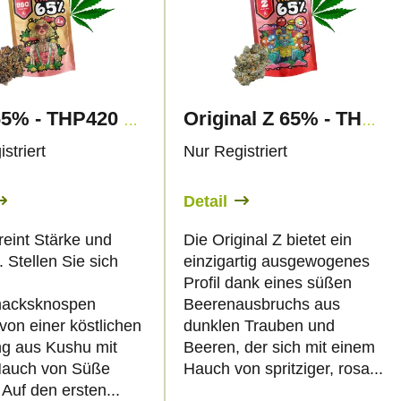
GSC 65% - THP420 Blüten - Canapuff
Original Z 65% - THP420 Blüten - Canapuff
striert
Nur Registriert
Detail
eint Stärke und
Die Original Z bietet ein
. Stellen Sie sich
einzigartig ausgewogenes
Profil dank eines süßen
acksknospen
Beerenausbruchs aus
von einer köstlichen
dunklen Trauben und
g aus Kushu mit
Beeren, der sich mit einem
Hauch von Süße
Hauch von spritziger, rosa...
 Auf den ersten...