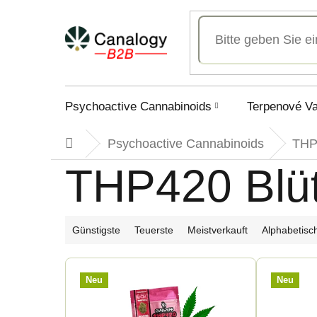
Zum
Inhalt
springen
Psychoactive Cannabinoids
Terpenové V
Psychoactive Cannabinoids
THP
Startseite
THP420 Blü
P
Günstigste
Teuerste
Meistverkauft
Alphabetisc
r
L
Neu
Neu
o
i