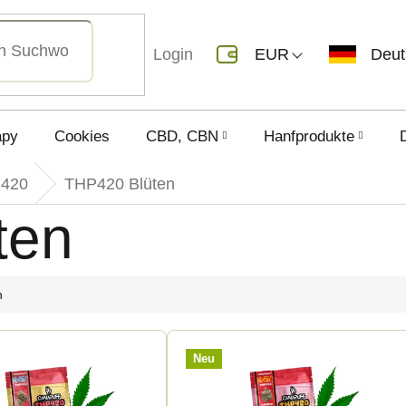
Login
EUR
Deu
apy
Cookies
CBD, CBN
Hanfprodukte
420
THP420 Blüten
ten
h
Neu