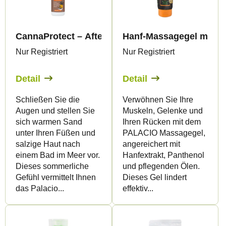
e
t
d
s
CannaProtect – After-Sun-Körperöl mit Hanf, 150
Hanf-Massagegel mit Pan
e
o
Nur Registriert
Nur Registriert
r
r
P
t
Detail
Detail
r
i
Schließen Sie die
Verwöhnen Sie Ihre
o
e
Augen und stellen Sie
Muskeln, Gelenke und
d
r
sich warmen Sand
Ihren Rücken mit dem
u
u
unter Ihren Füßen und
PALACIO Massagegel,
salzige Haut nach
angereichert mit
k
n
einem Bad im Meer vor.
Hanfextrakt, Panthenol
t
g
Dieses sommerliche
und pflegenden Ölen.
e
Gefühl vermittelt Ihnen
Dieses Gel lindert
das Palacio...
effektiv...