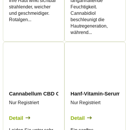
Ihre Haut wirkt sichtbar
langanhaltende
strahlender, weicher
Feuchtigkeit.
und geschmeidiger.
Cannabidiol
Rotalgen...
beschleunigt die
Hautregeneration,
während...
Cannabellum CBD Canneczema pleťový krém, 30m
Hanf-Vitamin-Serum, 50 
Nur Registriert
Nur Registriert
Detail
Detail