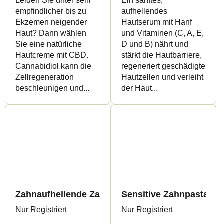
Leiden Sie unter sehr
Ein sanftes,
empfindlicher bis zu
aufhellendes
Ekzemen neigender
Hautserum mit Hanf
Haut? Dann wählen
und Vitaminen (C, A, E,
Sie eine natürliche
D und B) nährt und
Hautcreme mit CBD.
stärkt die Hautbarriere,
Cannabidiol kann die
regeneriert geschädigte
Zellregeneration
Hautzellen und verleiht
beschleunigen und...
der Haut...
Zahnaufhellende Zahnpasta mit Hanföl und Aktiv
Sensitive Zahnpasta, bi
Nur Registriert
Nur Registriert