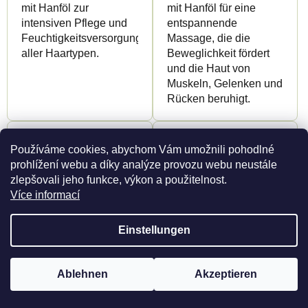
mit Hanföl zur
mit Hanföl für eine
intensiven Pflege und
entspannende
Feuchtigkeitsversorgung
Massage, die die
aller Haartypen.
Beweglichkeit fördert
und die Haut von
Muskeln, Gelenken und
Rücken beruhigt.
Neu
Neu
Používáme cookies, abychom Vám umožnili pohodlné
prohlížení webu a díky analýze provozu webu neustále
zlepšovali jeho funkce, výkon a použitelnost.
Více informací
Einstellungen
Hanf-Massagegel – WARM – Canalogy
Reishi CBD Handcreme 
Nur Registriert
Nur Registriert
Um Produkte anzuzeigen, müssen Sie registriert sein
Ablehnen
Akzeptieren
Hier registrieren
Detail
Detail