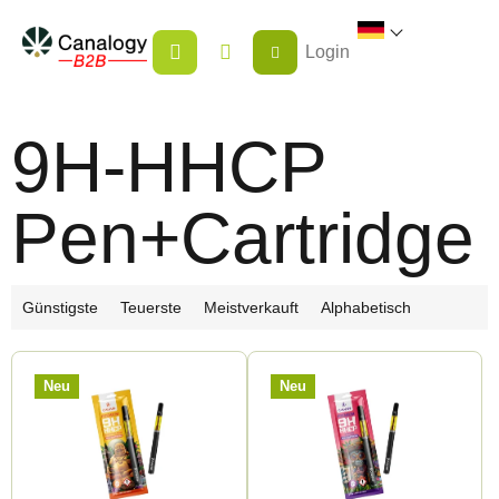
Zum
WARENKORB
Inhalt
Login
springen
9H-HHCP
Pen+Cartridge
P
Günstigste
Teuerste
Meistverkauft
Alphabetisch
r
L
o
Neu
Neu
i
d
s
u
t
k