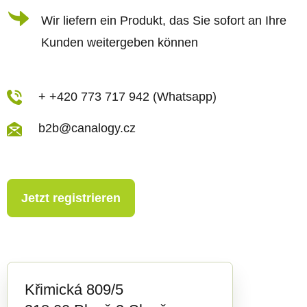
d
Wir liefern ein Produkt, das Sie sofort an Ihre
e
Kunden weitergeben können
r
L
i
+ +420 773 717 942 (Whatsapp)
s
b2b@canalogy.cz
t
e
Jetzt registrieren
Křimická 809/5