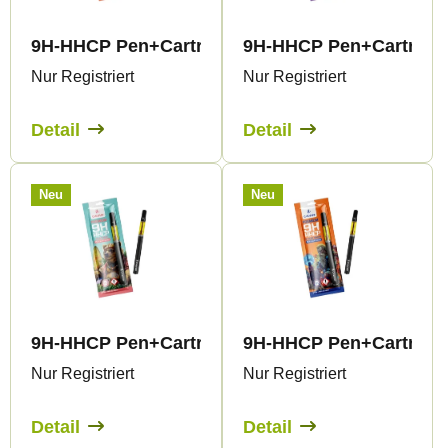
e
t
d
s
9H-HHCP Pen+Cartridge Laughing Buddha 99%
9H-HHCP Pen+Cartridg
e
o
Nur Registriert
Nur Registriert
r
r
P
t
Detail
Detail
r
i
o
e
Neu
Neu
d
r
u
u
k
n
t
g
e
9H-HHCP Pen+Cartridge Big Bad Bear 99%
9H-HHCP Pen+Cartridg
Nur Registriert
Nur Registriert
Detail
Detail