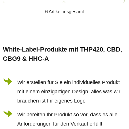
6
Artikel insgesamt
S
t
e
F
u
u
e
White-Label-Produkte mit THP420, CBD,
ß
r
CBG9 & HHC-A
z
e
e
l
i
Wir erstellen für Sie ein individuelles Produkt
e
l
m
mit einem einzigartigen Design, alles was wir
e
e
brauchen ist Ihr eigenes Logo
n
Wir bereiten Ihr Produkt so vor, dass es alle
t
Anforderungen für den Verkauf erfüllt
e