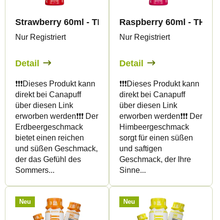
t
d
s
Strawberry 60ml - THC SHOT - Canapuff
Raspberry 60ml - THC 
e
o
Nur Registriert
Nur Registriert
r
r
P
t
Detail
Detail
r
i
❗️❗️❗️Dieses Produkt kann
❗️❗️❗️Dieses Produkt kann
o
e
direkt bei Canapuff
direkt bei Canapuff
d
r
über diesen Link
über diesen Link
u
u
erworben werden❗️❗️❗️ Der
erworben werden❗️❗️❗️ Der
Erdbeergeschmack
Himbeergeschmack
k
n
bietet einen reichen
sorgt für einen süßen
t
g
und süßen Geschmack,
und saftigen
e
der das Gefühl des
Geschmack, der Ihre
Sommers...
Sinne...
Neu
Neu