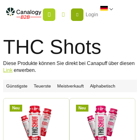
Zum
WARENKORB
Inhalt
Login
springen
THC Shots
Diese Produkte können Sie direkt bei Canapuff über diesen
Link
erwerben.
P
Günstigste
Teuerste
Meistverkauft
Alphabetisch
r
L
o
Neu
Neu
i
d
s
u
t
k
e