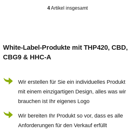
4
Artikel insgesamt
S
t
e
F
u
u
e
White-Label-Produkte mit THP420, CBD,
ß
r
CBG9 & HHC-A
z
e
e
l
i
Wir erstellen für Sie ein individuelles Produkt
e
l
m
mit einem einzigartigen Design, alles was wir
e
e
brauchen ist Ihr eigenes Logo
n
Wir bereiten Ihr Produkt so vor, dass es alle
t
Anforderungen für den Verkauf erfüllt
e