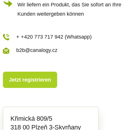
d
Wir liefern ein Produkt, das Sie sofort an Ihre
e
Kunden weitergeben können
r
L
i
+ +420 773 717 942 (Whatsapp)
s
b2b@canalogy.cz
t
e
Jetzt registrieren
Křimická 809/5
318 00 Plzeň 3-Skvrňany