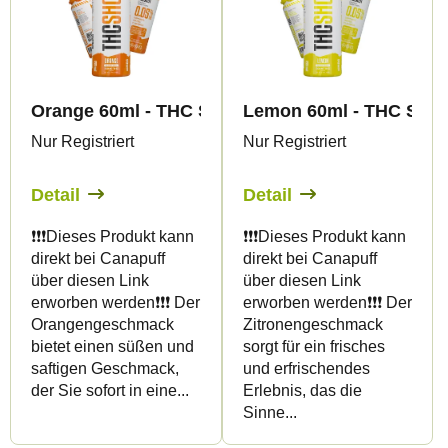
Orange 60ml - THC SHOT - Canapuff
Lemon 60ml - THC SHOT
Nur Registriert
Nur Registriert
Detail
Detail
❗️❗️❗️Dieses Produkt kann
❗️❗️❗️Dieses Produkt kann
direkt bei Canapuff
direkt bei Canapuff
über diesen Link
über diesen Link
erworben werden❗️❗️❗️ Der
erworben werden❗️❗️❗️ Der
Orangengeschmack
Zitronengeschmack
bietet einen süßen und
sorgt für ein frisches
saftigen Geschmack,
und erfrischendes
der Sie sofort in eine...
Erlebnis, das die
Sinne...