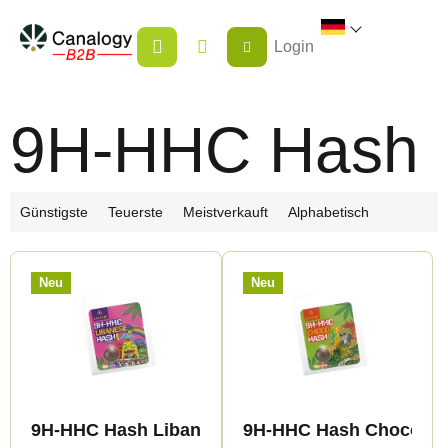
Zum
WARENKORB
Inhalt
Login
springen
9H-HHC Hash
P
Günstigste
Teuerste
Meistverkauft
Alphabetisch
r
L
o
Neu
Neu
i
d
s
u
t
k
e
t
d
s
9H-HHC Hash Libanese 99%
9H-HHC Hash Choco 9
e
o