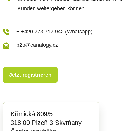
e
Kunden weitergeben können
r
L
i
+ +420 773 717 942 (Whatsapp)
s
b2b@canalogy.cz
t
e
Jetzt registrieren
Křimická 809/5
318 00 Plzeň 3-Skvrňany