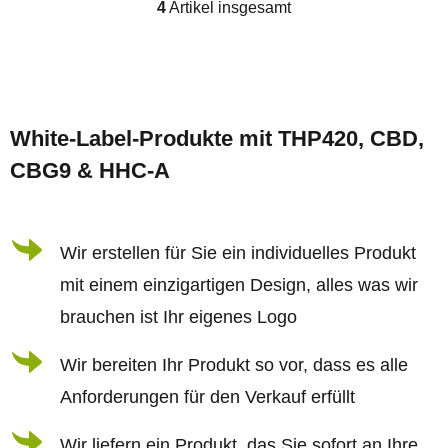
4
Artikel insgesamt
S
t
e
F
u
u
e
White-Label-Produkte mit THP420, CBD,
ß
r
CBG9 & HHC-A
z
e
e
l
i
Wir erstellen für Sie ein individuelles Produkt
e
l
m
mit einem einzigartigen Design, alles was wir
e
e
brauchen ist Ihr eigenes Logo
n
Wir bereiten Ihr Produkt so vor, dass es alle
t
Anforderungen für den Verkauf erfüllt
e
d
Wir liefern ein Produkt, das Sie sofort an Ihre