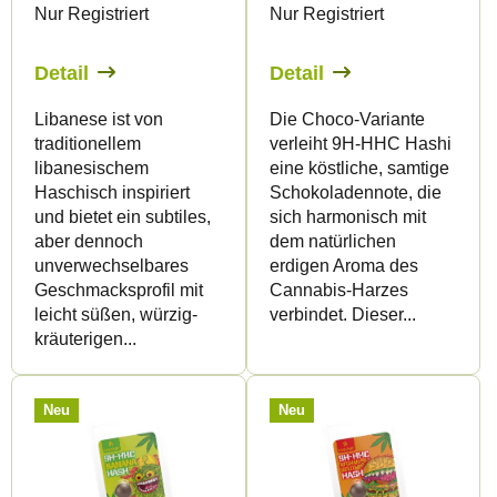
Nur Registriert
Nur Registriert
r
r
P
t
Detail
Detail
r
i
Libanese ist von
Die Choco-Variante
o
e
traditionellem
verleiht 9H-HHC Hashi
d
r
libanesischem
eine köstliche, samtige
u
u
Haschisch inspiriert
Schokoladennote, die
und bietet ein subtiles,
sich harmonisch mit
k
n
aber dennoch
dem natürlichen
t
g
unverwechselbares
erdigen Aroma des
e
Geschmacksprofil mit
Cannabis-Harzes
leicht süßen, würzig-
verbindet. Dieser...
kräuterigen...
Neu
Neu