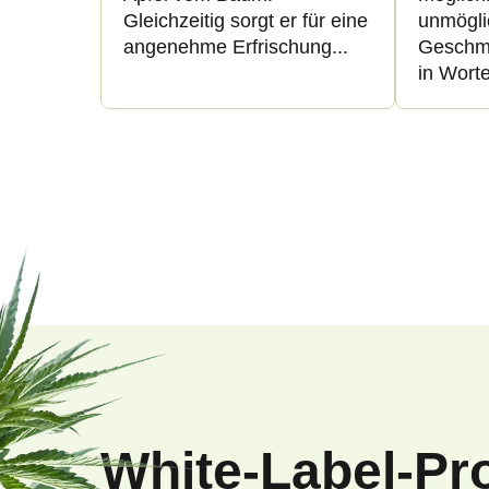
i
Gleichzeitig sorgt er für eine
unmögli
o
angenehme Erfrischung...
Geschm
e
in Worte
d
r
u
u
k
n
t
g
e
F
u
ß
White-Label-Pr