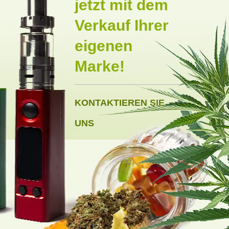
jetzt mit dem
Verkauf Ihrer
eigenen
Marke!
KONTAKTIEREN SIE
UNS