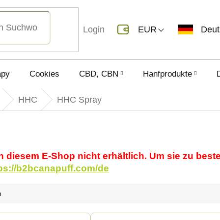
Login
EUR
Deu
apy
Cookies
CBD, CBN
Hanfprodukte
HHC
HHC Spray
in diesem E-Shop nicht erhältlich. Um sie zu best
ps://b2bcanapuff.com/de
h