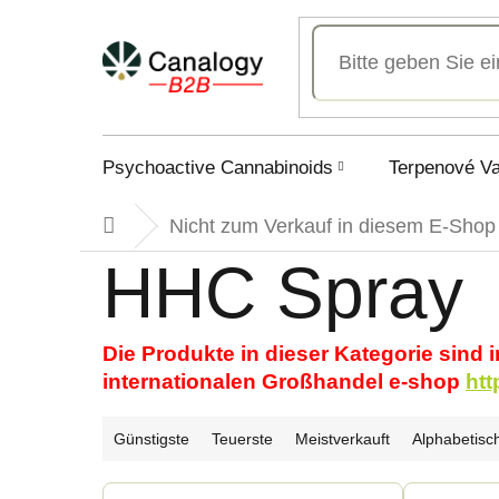
Zum
Inhalt
springen
Psychoactive Cannabinoids
Terpenové V
Nicht zum Verkauf in diesem E-Shop
Startseite
HHC Spray
Die Produkte in dieser Kategorie sind 
internationalen Großhandel e-shop
htt
P
Günstigste
Teuerste
Meistverkauft
Alphabetisc
r