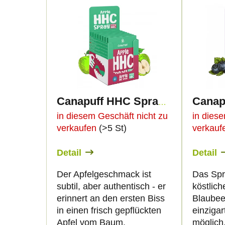
L
o
i
d
s
u
t
k
e
Canapuff HHC Spray - Apple
t
d
in diesem Geschäft nicht zu
in dies
verkaufen
(>5 St)
verkau
s
e
Detail
Detail
o
r
Der Apfelgeschmack ist
Das Spr
r
subtil, aber authentisch - er
köstlich
P
erinnert an den ersten Biss
Blaubee
t
in einen frisch gepflückten
einzigar
r
Apfel vom Baum.
möglich.