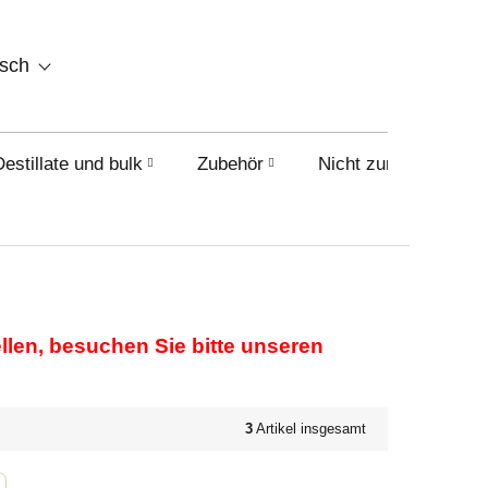
WARENKORB
tsch
Destillate und bulk
Zubehör
Nicht zum Verkauf i
ellen, besuchen Sie bitte unseren
3
Artikel insgesamt