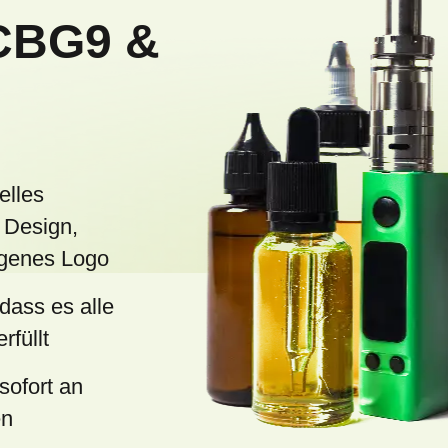
n
CBG9 &
t
e
d
e
r
L
elles
i
 Design,
s
eigenes Logo
t
 dass es alle
e
rfüllt
sofort an
en