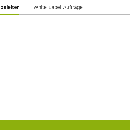
ebsleiter
White-Label-Aufträge
f.cz
f.cz
-Mail