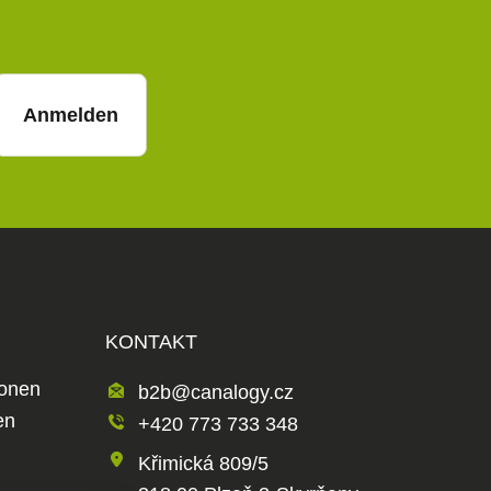
Anmelden
KONTAKT
ionen
b2b@canalogy.cz
en
+420 773 733 348
Křimická 809/5