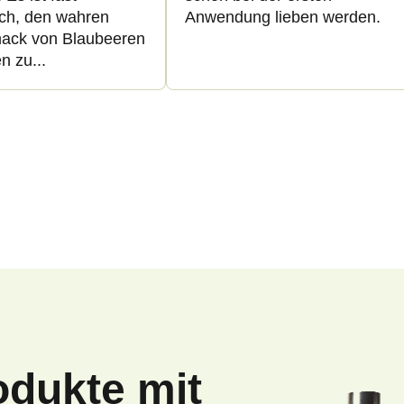
ch, den wahren
Anwendung lieben werden.
ack von Blaubeeren
n zu...
S
t
e
u
e
r
e
l
e
m
odukte mit
e