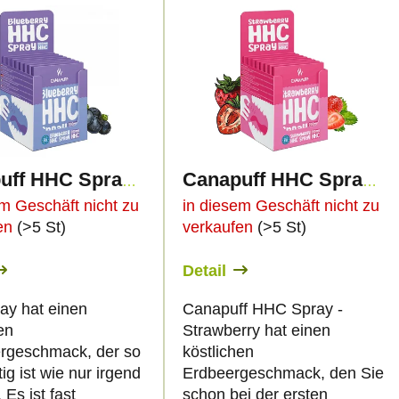
Canapuff HHC Spray - Blueberry
Canapuff HHC Spray - Strawberry
em Geschäft nicht zu
in diesem Geschäft nicht zu
fen
(>5 St)
verkaufen
(>5 St)
Detail
ay hat einen
Canapuff HHC Spray -
en
Strawberry hat einen
rgeschmack, der so
köstlichen
tig ist wie nur irgend
Erdbeergeschmack, den Sie
 Es ist fast
schon bei der ersten