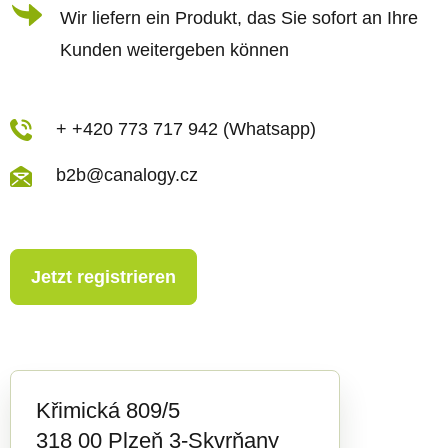
d
Wir liefern ein Produkt, das Sie sofort an Ihre
e
Kunden weitergeben können
r
L
i
+ +420 773 717 942 (Whatsapp)
s
b2b@canalogy.cz
t
e
Jetzt registrieren
Křimická 809/5
318 00 Plzeň 3-Skvrňany