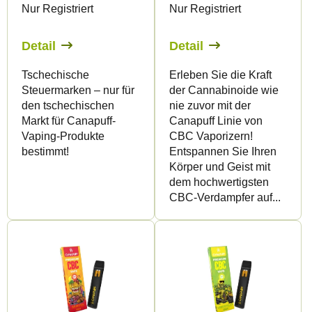
Nur Registriert
Nur Registriert
r
r
P
t
Detail
Detail
r
i
Tschechische
Erleben Sie die Kraft
o
e
Steuermarken – nur für
der Cannabinoide wie
d
r
den tschechischen
nie zuvor mit der
u
u
Markt für Canapuff-
Canapuff Linie von
Vaping-Produkte
CBC Vaporizern!
k
n
bestimmt!
Entspannen Sie Ihren
t
g
Körper und Geist mit
e
dem hochwertigsten
CBC-Verdampfer auf...