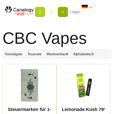
Zum
WARENKORB
Inhalt
Login
springen
CBC Vapes
P
Günstigste
Teuerste
Meistverkauft
Alphabetisch
r
L
o
i
d
s
u
t
k
e
t
d
s
Steuermarken für 1-ml-Vape-Produkte – nur für
Lemonade Kush 79% CBC
e
o