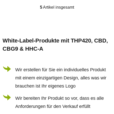
5
Artikel insgesamt
S
t
e
F
u
u
e
White-Label-Produkte mit THP420, CBD,
ß
r
CBG9 & HHC-A
z
e
e
l
i
Wir erstellen für Sie ein individuelles Produkt
e
l
m
mit einem einzigartigen Design, alles was wir
e
e
brauchen ist Ihr eigenes Logo
n
Wir bereiten Ihr Produkt so vor, dass es alle
t
Anforderungen für den Verkauf erfüllt
e