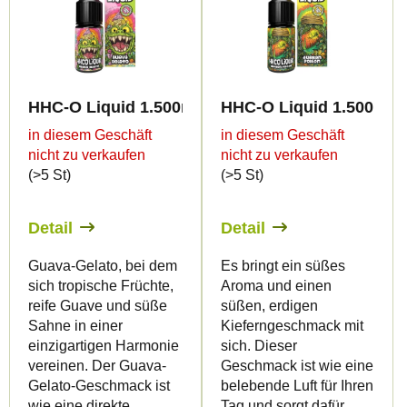
HHC-O Liquid 1.500mg - Guava Gelato
HHC-O Liquid 1.500mg 
in diesem Geschäft
in diesem Geschäft
nicht zu verkaufen
nicht zu verkaufen
(>5 St)
(>5 St)
Detail
Detail
Guava-Gelato, bei dem
Es bringt ein süßes
sich tropische Früchte,
Aroma und einen
reife Guave und süße
süßen, erdigen
Sahne in einer
Kieferngeschmack mit
einzigartigen Harmonie
sich. Dieser
vereinen. Der Guava-
Geschmack ist wie eine
Gelato-Geschmack ist
belebende Luft für Ihren
wie eine direkte
Tag und sorgt dafür,