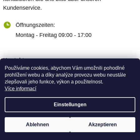
Kundenservice.
Öffnungszeiten:
Montag - Freitag 09:00 - 17:00
Kontakt:
Používáme cookies, abychom Vám umožnili pohodlné
Vertriebsleiter
prohlížení webu a díky analýze provozu webu neustále
zlepšovali jeho funkce, výkon a použitelnost.
Více informací
+420 773 717 942
Einstellungen
kopecka@canapuff.cz
Um Produkte anzuzeigen, müssen Sie registriert sein
Ablehnen
Akzeptieren
Kundenservice
Hier registrieren