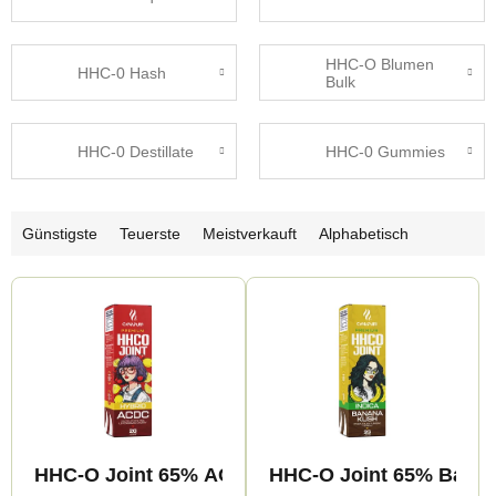
HHC-O Blumen
HHC-0 Hash
Bulk
HHC-0 Destillate
HHC-0 Gummies
P
Günstigste
Teuerste
Meistverkauft
Alphabetisch
r
L
o
i
d
s
u
t
k
e
t
d
s
HHC-O Joint 65% AC-DC 2g
HHC-O Joint 65% Bana
e
o