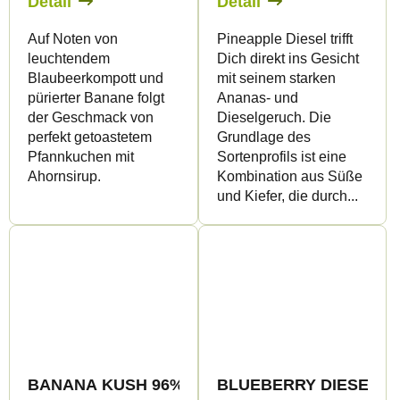
Detail
Detail
Auf Noten von
Pineapple Diesel trifft
leuchtendem
Dich direkt ins Gesicht
Blaubeerkompott und
mit seinem starken
pürierter Banane folgt
Ananas- und
der Geschmack von
Dieselgeruch. Die
perfekt getoastetem
Grundlage des
Pfannkuchen mit
Sortenprofils ist eine
Ahornsirup.
Kombination aus Süße
und Kiefer, die durch...
BLUEBERRY DIESEL 96% 
BANANA KUSH 96% HHC-O - CanaPuff - Vape