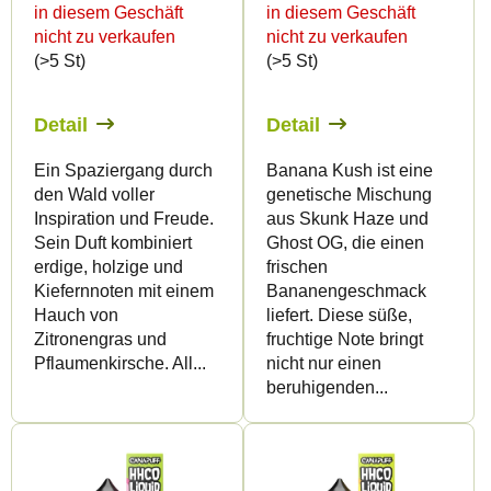
in diesem Geschäft
in diesem Geschäft
r
r
nicht zu verkaufen
nicht zu verkaufen
P
t
(>5 St)
(>5 St)
r
i
o
e
Detail
Detail
d
r
Ein Spaziergang durch
Banana Kush ist eine
u
u
den Wald voller
genetische Mischung
k
n
Inspiration und Freude.
aus Skunk Haze und
Sein Duft kombiniert
Ghost OG, die einen
t
g
erdige, holzige und
frischen
e
Kiefernnoten mit einem
Bananengeschmack
Hauch von
liefert. Diese süße,
Zitronengras und
fruchtige Note bringt
Pflaumenkirsche. All...
nicht nur einen
beruhigenden...