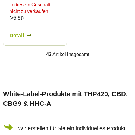
in diesem Geschäft
nicht zu verkaufen
(>5 St)
Detail
43
Artikel insgesamt
S
t
e
F
u
u
e
White-Label-Produkte mit THP420, CBD,
ß
r
CBG9 & HHC-A
z
e
e
l
i
Wir erstellen für Sie ein individuelles Produkt
e