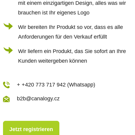
l
m
mit einem einzigartigen Design, alles was wir
e
e
brauchen ist Ihr eigenes Logo
n
Wir bereiten Ihr Produkt so vor, dass es alle
t
Anforderungen für den Verkauf erfüllt
e
d
Wir liefern ein Produkt, das Sie sofort an Ihre
e
Kunden weitergeben können
r
L
i
+ +420 773 717 942 (Whatsapp)
s
b2b@canalogy.cz
t
e
Jetzt registrieren