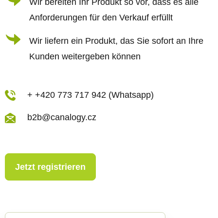
Wir bereiten Ihr Produkt so vor, dass es alle
t
Anforderungen für den Verkauf erfüllt
e
d
Wir liefern ein Produkt, das Sie sofort an Ihre
e
Kunden weitergeben können
r
L
i
+ +420 773 717 942 (Whatsapp)
s
b2b@canalogy.cz
t
e
Jetzt registrieren