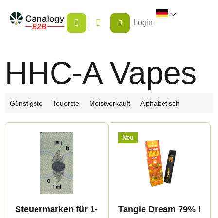
Zum
WARENKORB
Inhalt
Login
springen
HHC-A Vapes
P
Günstigste
Teuerste
Meistverkauft
Alphabetisch
r
L
o
Neu
i
d
s
u
t
k
e
t
d
s
Steuermarken für 1-ml-Vape-Produkte – nur für
Tangie Dream 79% HHC-A
e
o