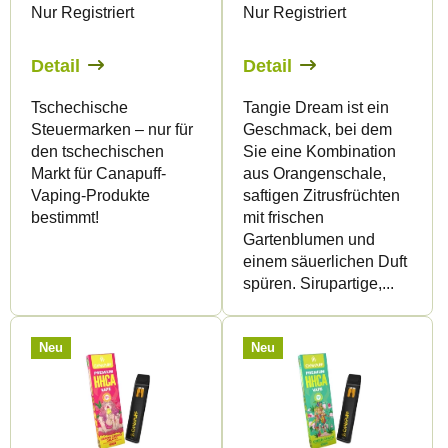
Nur Registriert
Nur Registriert
r
r
P
t
Detail
Detail
r
i
Tschechische
Tangie Dream ist ein
o
e
Steuermarken – nur für
Geschmack, bei dem
d
r
den tschechischen
Sie eine Kombination
u
u
Markt für Canapuff-
aus Orangenschale,
Vaping-Produkte
saftigen Zitrusfrüchten
k
n
bestimmt!
mit frischen
t
g
Gartenblumen und
e
einem säuerlichen Duft
spüren. Sirupartige,...
Neu
Neu