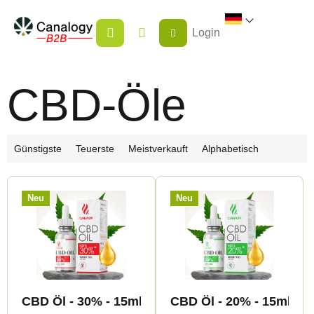
Zum
WARENKORB
Inhalt
Login
springen
CBD-Öle
P
Günstigste
Teuerste
Meistverkauft
Alphabetisch
r
L
o
Neu
Neu
i
d
s
u
t
k
e
t
d
s
CBD Öl - 30% - 15ml - Canapuff
CBD Öl - 20% - 15ml - C
e
o