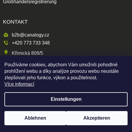
Großhandelsregistrierung
KONTAKT
b2b@canalogy.cz
+420 773 733 348
Křimická 809/5
318 00 Plzeň 3-Skvrňany
Používáme cookies, abychom Vám umožnili pohodlné
Česká republika
prohlížení webu a díky analýze provozu webu neustále
zlepšovali jeho funkce, výkon a použitelnost.
Více informací
Shoptet
|
mime digital
Einstellungen
Copyright 2026
Canapuff Wholesale
. Alle Rechte
vorbehalten.
Um Produkte anzuzeigen, müssen Sie registriert sein
Ablehnen
Akzeptieren
Hier registrieren