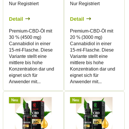
Nur Registriert
Nur Registriert
r
r
P
t
Detail
Detail
r
i
Premium-CBD-Öl mit
Premium-CBD-Öl mit
o
e
30 % (4500 mg)
20 % (3000 mg)
d
r
Cannabidiol in einer
Cannabidiol in einer
u
u
15-ml-Flasche. Diese
15-ml-Flasche. Diese
Variante stellt eine
Variante stellt eine
k
n
mittlere bis hohe
mittlere bis hohe
t
g
Konzentration dar und
Konzentration dar und
e
eignet sich für
eignet sich für
Anwender mit...
Anwender mit...
Neu
Neu