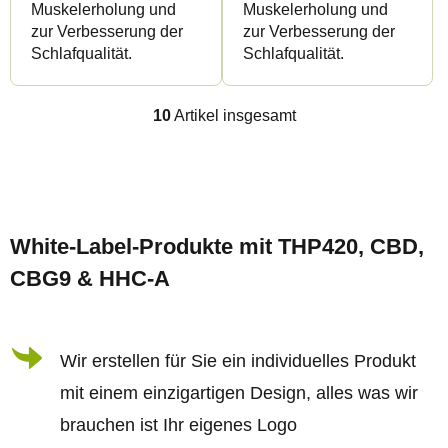
Muskelerholung und
Muskelerholung und
zur Verbesserung der
zur Verbesserung der
Schlafqualität.
Schlafqualität.
10
Artikel insgesamt
S
t
e
F
u
u
e
White-Label-Produkte mit THP420, CBD,
ß
r
CBG9 & HHC-A
z
e
e
l
i
Wir erstellen für Sie ein individuelles Produkt
e
l
m
mit einem einzigartigen Design, alles was wir
e
e
brauchen ist Ihr eigenes Logo