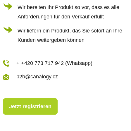
n
Wir bereiten Ihr Produkt so vor, dass es alle
t
Anforderungen für den Verkauf erfüllt
e
d
Wir liefern ein Produkt, das Sie sofort an Ihre
e
Kunden weitergeben können
r
L
i
+ +420 773 717 942 (Whatsapp)
s
b2b@canalogy.cz
t
e
Jetzt registrieren