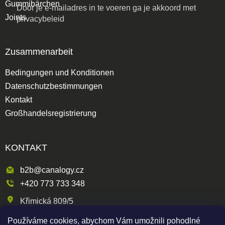
Gummibärchen
Door je e-mailadres in te voeren ga je akkoord met
Joints
privacybeleid
Zusammenarbeit
Bedingungen und Konditionen
Datenschutzbestimmungen
Kontakt
Großhandelsregistrierung
KONTAKT
b2b@canalogy.cz
+420 773 733 348
Křimická 809/5
318 00 Plzeň 3-Skvrňany
Používáme cookies, abychom Vám umožnili pohodlné