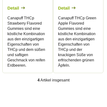
Detail
Detail
Canapuff THCp
Canapuff THCp Green
Strawberry Flavored
Apple Flavored
Gummies sind eine
Gummies sind eine
köstliche Kombination
köstliche Kombination
aus den einzigartigen
aus den einzigartigen
Eigenschaften von
Eigenschaften von
THCp und dem süßen
THCp und der
und saftigen
knackigen Süße von
Geschmack von reifen
erfrischenden grünen
Erdbeeren.
Äpfeln.
4
Artikel insgesamt
S
t
e
F
u