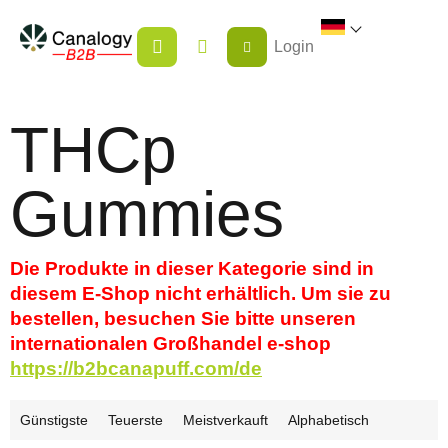
Zum
WARENKORB
Inhalt
Login
springen
THCp
Gummies
Die Produkte in dieser Kategorie sind in
diesem E-Shop nicht erhältlich. Um sie zu
bestellen, besuchen Sie bitte unseren
internationalen Großhandel e-shop
https://b2bcanapuff.com/de
P
Günstigste
Teuerste
Meistverkauft
Alphabetisch
r