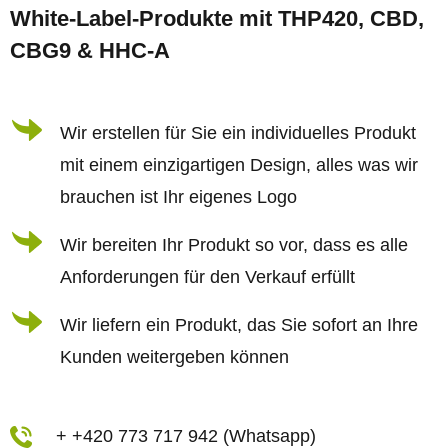
u
e
White-Label-Produkte mit THP420, CBD,
ß
r
CBG9 & HHC-A
z
e
e
l
i
Wir erstellen für Sie ein individuelles Produkt
e
l
m
mit einem einzigartigen Design, alles was wir
e
e
brauchen ist Ihr eigenes Logo
n
Wir bereiten Ihr Produkt so vor, dass es alle
t
Anforderungen für den Verkauf erfüllt
e
d
Wir liefern ein Produkt, das Sie sofort an Ihre
e
Kunden weitergeben können
r
L
i
+ +420 773 717 942 (Whatsapp)