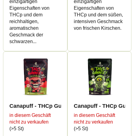
einzigartigen
einzigartigen
e
Eigenschaften von
Eigenschaften von
THCp und dem
THCp und dem süßen,
reichhaltigen,
intensiven Geschmack
aromatischen
von frischen Kirschen.
Geschmack der
schwarzen...
Canapuff - THCp Gummies - Strawberry
Canapuff - THCp Gummi
in diesem Geschäft
in diesem Geschäft
nicht zu verkaufen
nicht zu verkaufen
(>5 St)
(>5 St)