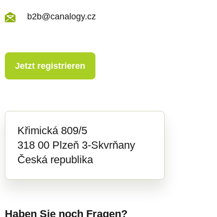
s
b2b@canalogy.cz
t
e
Jetzt registrieren
Křimická 809/5
318 00 Plzeň 3-Skvrňany
Česká republika
Haben Sie noch Fragen?