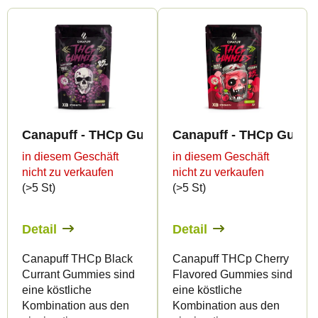
L
o
i
d
s
u
t
k
e
t
d
s
Canapuff - THCp Gummies - Black Currant
Canapuff - THCp Gummi
e
o
in diesem Geschäft
in diesem Geschäft
r
r
nicht zu verkaufen
nicht zu verkaufen
P
t
(>5 St)
(>5 St)
r
i
o
e
Detail
Detail
d
r
Canapuff THCp Black
Canapuff THCp Cherry
u
u
Currant Gummies sind
Flavored Gummies sind
k
n
eine köstliche
eine köstliche
Kombination aus den
Kombination aus den
t
g