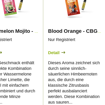
Watermelon Mojito - CBG9 79% - Kartusche - Canapuff
Blood Orange - CBG9 79% - Kartusche - Canapuff
striert
Nur Registriert
Detail
Geschmack enthält
Dieses Aroma zeichnet sich
fekte Kombination
durch seine sinnlich-
fer Wassermelone
säuerlichen Himbeernoten
cher Limette, die
aus, die durch eine
ll mit einfachem
klassische Zitrusbasis
ombiniert und durch
perfekt ausbalanciert
hende Minze
werden. Diese Kombination
..
aus sauren...