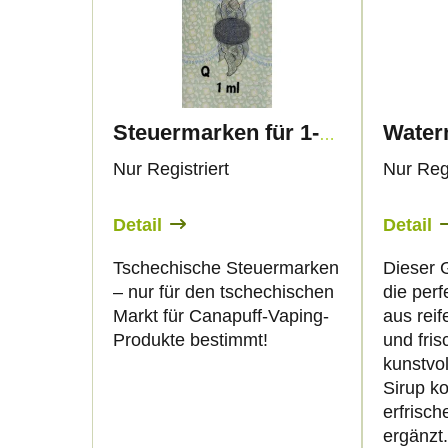
d
s
u
t
k
e
Steuermarken für 1-ml-Vape-Produkte – nur für CZ-Kunden
t
d
Nur Registriert
Nur Regi
s
e
Detail
Detail
o
r
Tschechische Steuermarken
Dieser 
– nur für den tschechischen
die per
r
P
Markt für Canapuff-Vaping-
aus rei
Produkte bestimmt!
und fris
t
r
kunstvo
Sirup k
i
o
erfrisc
ergänzt.