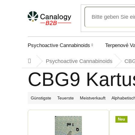
Zum
Inhalt
springen
Psychoactive Cannabinoids
Terpenové V
Psychoactive Cannabinoids
CB
Startseite
CBG9 Kartu
P
Günstigste
Teuerste
Meistverkauft
Alphabetisc
r
L
Neu
o
i