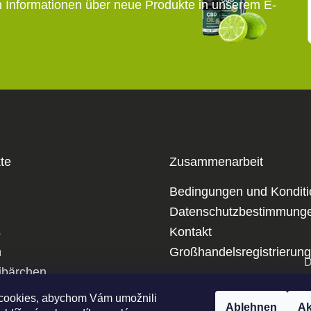
n Informationen über neue Produkte in unserem E-
te
Zusammenarbeit
Bedingungen und Kondit
Datenschutzbestimmung
s
Kontakt
m
Großhandelsregistrierung
D
bärchen
p
cookies, abychom Vám umožnili
Ablehnen
Ak