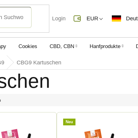
Login
EUR
Deu
apy
Cookies
CBD, CBN
Hanfprodukte
G9
CBG9 Kartuschen
schen
h
Neu