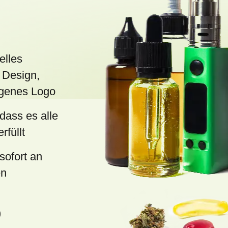
d
e
r
L
elles
i
 Design,
s
eigenes Logo
t
 dass es alle
e
rfüllt
sofort an
en
)