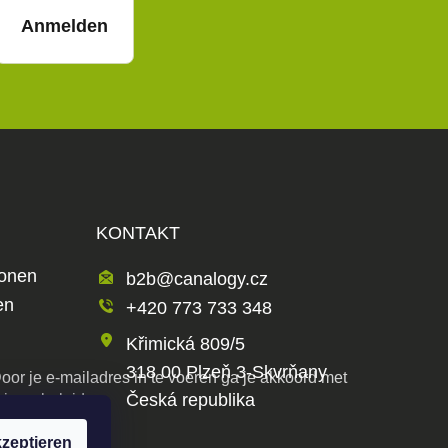
Anmelden
KONTAKT
ionen
b2b@canalogy.cz
en
+420 773 733 348
Křimická 809/5
318 00 Plzeň 3-Skvrňany
oor je e-mailadres in te voeren ga je akkoord met
Česká republika
rivacybeleid
zeptieren