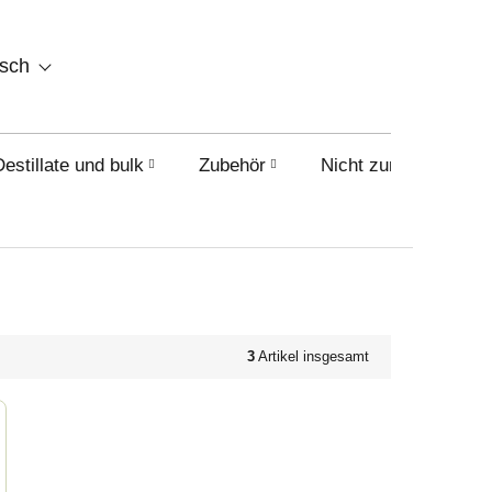
WARENKORB
tsch
Destillate und bulk
Zubehör
Nicht zum Verkauf i
3
Artikel insgesamt