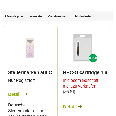
P
Günstigste
Teuerste
Meistverkauft
Alphabetisch
r
L
o
i
d
s
u
t
k
e
t
d
s
Steuermarken auf Cartridge 0,5 ml - nur für DE!
HHC-O cartridge 1 ml B
e
o
Nur Registriert
in diesem Geschäft
r
r
nicht zu verkaufen
P
t
(>5 St)
Detail
r
i
Deutsche
o
e
Detail
Steuermarken - nur für
d
r