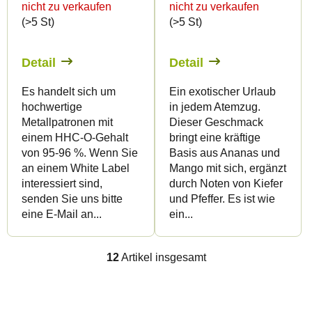
nicht zu verkaufen
nicht zu verkaufen
(>5 St)
(>5 St)
Detail
Detail
Es handelt sich um
Ein exotischer Urlaub
hochwertige
in jedem Atemzug.
Metallpatronen mit
Dieser Geschmack
einem HHC-O-Gehalt
bringt eine kräftige
von 95-96 %. Wenn Sie
Basis aus Ananas und
an einem White Label
Mango mit sich, ergänzt
interessiert sind,
durch Noten von Kiefer
senden Sie uns bitte
und Pfeffer. Es ist wie
eine E-Mail an...
ein...
12
Artikel insgesamt
S
t
e