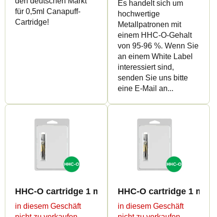
den deutschen Markt
Es handelt sich um
u
u
für 0,5ml Canapuff-
hochwertige
Cartridge!
k
n
Metallpatronen mit
einem HHC-O-Gehalt
t
g
von 95-96 %. Wenn Sie
e
an einem White Label
interessiert sind,
senden Sie uns bitte
eine E-Mail an...
HHC-O cartridge 1 ml BULK - Terpen profiles
HHC-O cartridge 1 ml B
in diesem Geschäft
in diesem Geschäft
nicht zu verkaufen
nicht zu verkaufen