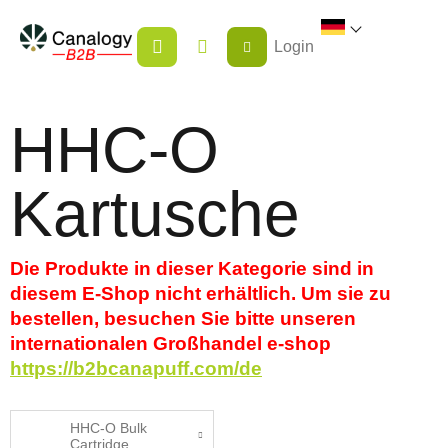
Zum
WARENKORB
Inhalt
Login
springen
HHC-O
Kartusche
Die Produkte in dieser Kategorie sind in
diesem E-Shop nicht erhältlich. Um sie zu
bestellen, besuchen Sie bitte unseren
internationalen Großhandel e-shop
https://b2bcanapuff.com/de
HHC-O Bulk
Cartridge