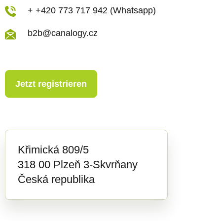
i
+ +420 773 717 942 (Whatsapp)
s
b2b@canalogy.cz
t
e
Jetzt registrieren
Křimická 809/5
318 00 Plzeň 3-Skvrňany
Česká republika