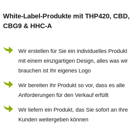
F
u
u
e
White-Label-Produkte mit THP420, CBD,
ß
r
CBG9 & HHC-A
z
e
e
l
i
Wir erstellen für Sie ein individuelles Produkt
e
l
m
mit einem einzigartigen Design, alles was wir
e
e
brauchen ist Ihr eigenes Logo
n
Wir bereiten Ihr Produkt so vor, dass es alle
t
Anforderungen für den Verkauf erfüllt
e
d
Wir liefern ein Produkt, das Sie sofort an Ihre
e
Kunden weitergeben können
r
L