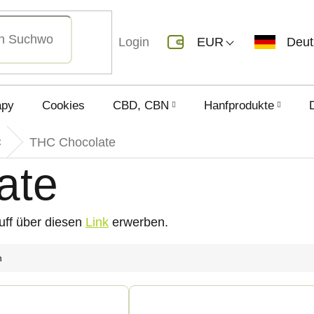
Login
EUR
Deu
apy
Cookies
CBD, CBN
Hanfprodukte
C
THC Chocolate
ate
uff über diesen
Link
erwerben.
h