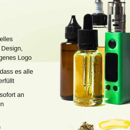
e
d
e
r
L
elles
i
 Design,
s
eigenes Logo
t
 dass es alle
e
rfüllt
sofort an
en
)