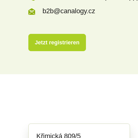
b2b@canalogy.cz
Jetzt registrieren
Křimická 809/5