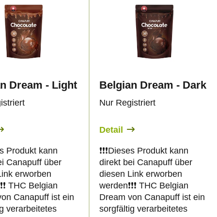
n Dream - Light
Belgian Dream - Dark
striert
Nur Registriert
Detail
eses Produkt kann
❗️❗️❗️Dieses Produkt kann
ei Canapuff über
direkt bei Canapuff über
Link erworben
diesen Link erworben
❗️❗️ THC Belgian
werden❗️❗️❗️ THC Belgian
on Canapuff ist ein
Dream von Canapuff ist ein
ig verarbeitetes
sorgfältig verarbeitetes