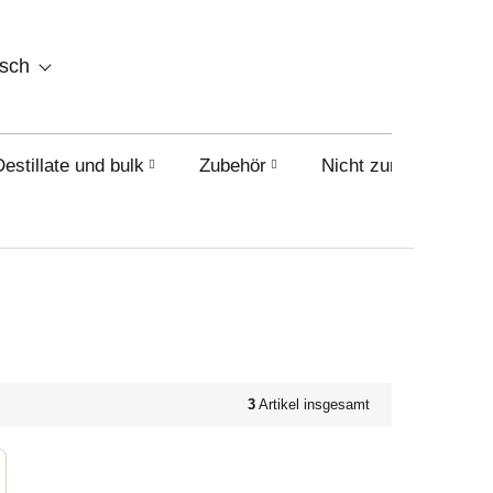
WARENKORB
tsch
Destillate und bulk
Zubehör
Nicht zum Verkauf i
3
Artikel insgesamt