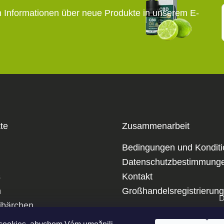
n Informationen über neue Produkte in unserem E-
te
Zusammenarbeit
Bedingungen und Kondit
Datenschutzbestimmung
s
Kontakt
m
Großhandelsregistrierung
D
bärchen
p