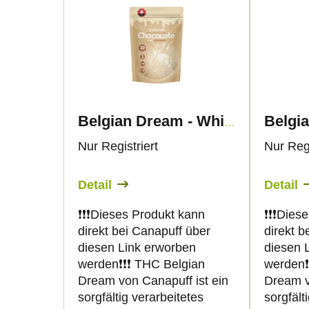
o
i
d
s
u
t
k
e
Belgia
Belgian Dream - White
t
d
Nur Registriert
Nur Regi
s
e
Detail
Detail
o
r
❗️❗️❗️Dieses Produkt kann
❗️❗️❗️Di
direkt bei Canapuff über
direkt b
r
P
diesen Link erworben
diesen 
werden❗️❗️❗️ THC Belgian
werden❗️
t
r
Dream von Canapuff ist ein
Dream v
sorgfältig verarbeitetes
sorgfält