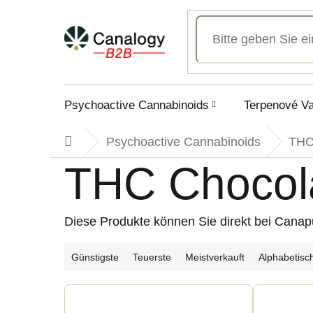
Zum
Inhalt
springen
Psychoactive Cannabinoids
Terpenové V
Psychoactive Cannabinoids
TH
Startseite
THC Chocol
Diese Produkte können Sie direkt bei Canap
P
Günstigste
Teuerste
Meistverkauft
Alphabetisc
r
L