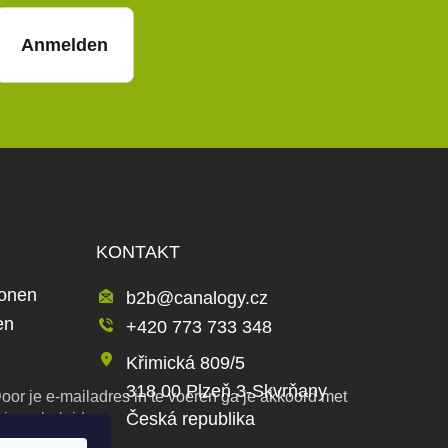
Anmelden
KONTAKT
ionen
b2b@canalogy.cz
en
+420 773 733 348
Křimická 809/5
318 00 Plzeň 3-Skvrňany
oor je e-mailadres in te voeren ga je akkoord met
Česká republika
rivacybeleid