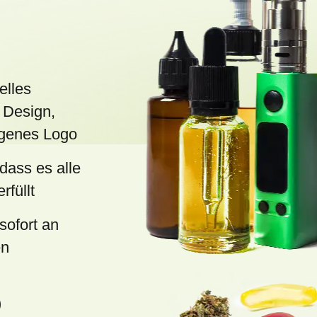
e
d
e
r
L
elles
i
 Design,
s
eigenes Logo
t
 dass es alle
e
rfüllt
sofort an
en
)