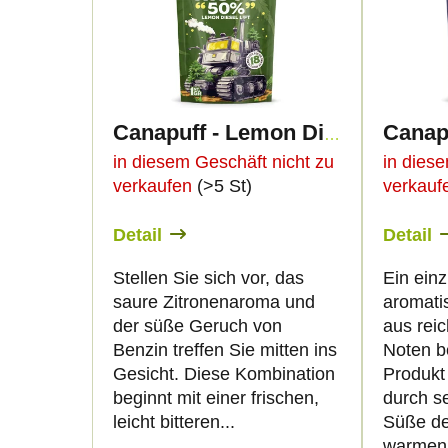
d
s
u
t
k
e
Canapuff - Lemon Diesel Lift 50% - THC-PO Blüten
t
d
in diesem Geschäft nicht zu
in dies
verkaufen
(>5 St)
verkau
s
e
Detail
Detail
o
r
Stellen Sie sich vor, das
Ein einz
r
saure Zitronenaroma und
aromati
P
der süße Geruch von
aus reic
t
Benzin treffen Sie mitten ins
Noten b
r
Gesicht. Diese Kombination
Produkt 
i
beginnt mit einer frischen,
durch se
o
leicht bitteren...
Süße der
warmen,