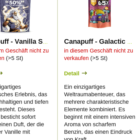
Canapuff - Vanilla Sky Euphoria 50% - THC-PO Blüten
Canapuff - Galactic Gas 65% - THC-PO Blüten
em Geschäft nicht zu
in diesem Geschäft nicht zu
fen
(>5 St)
verkaufen
(>5 St)
Detail
igartiges
Ein einzigartiges
sches Erlebnis, das
Weltraumabenteuer, das
hhaltigen und tiefen
mehrere charakteristische
esteht. Dieses
Elemente kombiniert. Es
besticht sofort
beginnt mit einem intensiven
inen Duft, der die
Aroma von scharfem
 Vanille mit
Benzin, das einen Eindruck
...
von Kraft...