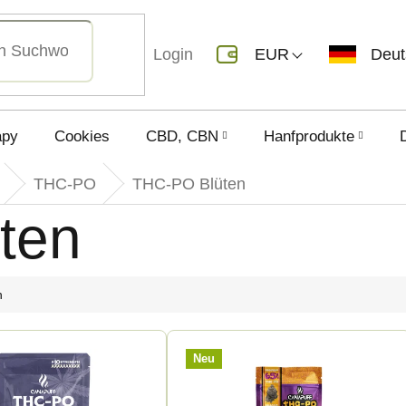
Login
EUR
Deu
apy
Cookies
CBD, CBN
Hanfprodukte
THC-PO
THC-PO Blüten
ten
h
Neu