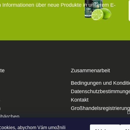
n Informationen über neue Produkte in unserem E-
te
Zusammenarbeit
Bedingungen und Kondit
Datenschutzbestimmung
s
Kontakt
m
Großhandelsregistrierung
D
bärchen
p
cookies, abychom Vám umožnili