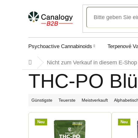
Zum
Inhalt
springen
Psychoactive Cannabinoids
Terpenové V
Nicht zum Verkauf in diesem E-Shop
Startseite
THC-PO Blü
P
Günstigste
Teuerste
Meistverkauft
Alphabetisc
r
L
Neu
Neu
o
i