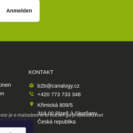
Anmelden
KONTAKT
ionen
b2b@canalogy.cz
en
+420 773 733 348
Křimická 809/5
318 00 Plzeň 3-Skvrňany
oor je e-mailadres in te voeren ga je akkoord met
Česká republika
rivacybeleid