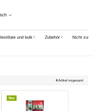
WARENKORB
tsch
Destillate und bulk
Zubehör
Nicht zum Verkauf i
4
Artikel insgesamt
Neu