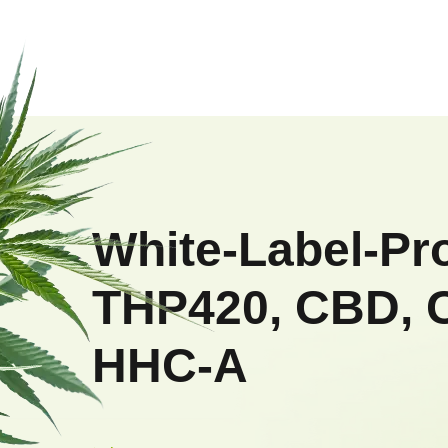
F
u
ß
White-Label-Pr
z
THP420, CBD, 
e
HHC-A
i
l