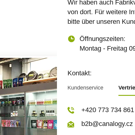
Wir haben auch Fabrik
von dort. Für weitere I
bitte über unseren Kun
Öffnungszeiten:
Montag - Freitag 0
Kontakt:
Kundenservice
Vertri
+420 773 717 942
+420 773 734 861
kopecka@canapuf
b2b@canalogy.cz