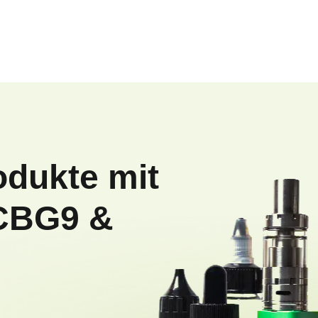
odukte mit
CBG9 &