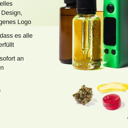
elles
 Design,
eigenes Logo
 dass es alle
rfüllt
sofort an
en
)