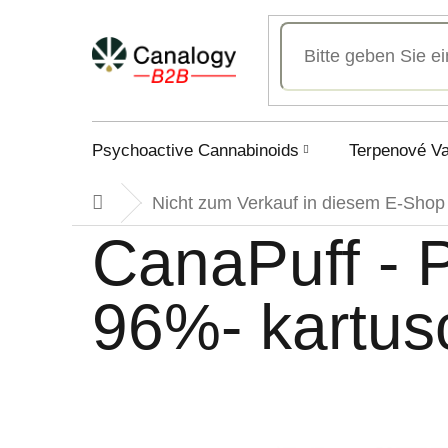
Zum
Inhalt
springen
Psychoactive Cannabinoids
Terpenové V
Nicht zum Verkauf in diesem E-Shop
Startseite
CanaPuff -
96%- kartus