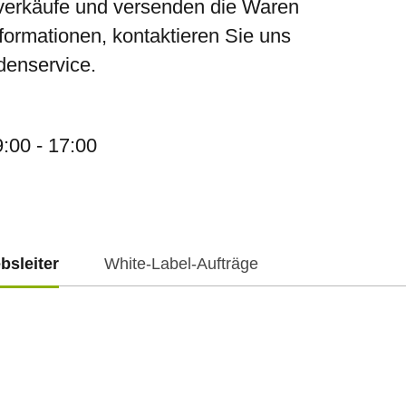
verkäufe und versenden die Waren
nformationen, kontaktieren Sie uns
denservice.
9:00 - 17:00
ebsleiter
White-Label-Aufträge
f.cz