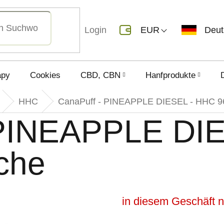
Login
EUR
Deu
apy
Cookies
CBD, CBN
Hanfprodukte
HHC
CanaPuff - PINEAPPLE DIESEL - HHC 9
 PINEAPPLE DI
che
in diesem Geschäft n