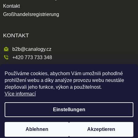
Kontakt
Großhandelsregistrierung
KONTAKT
b2b@canalogy.cz
+420 773 733 348
Křimická 809/5
Používáme cookies, abychom Vám umožnili pohodlné
318 00 Plzeň 3-Skvrňany
prohlížení webu a díky analýze provozu webu neustále
Česká republika
zlepšovali jeho funkce, výkon a použitelnost.
Více informací
Einstellungen
Shoptet
|
mime digital
Copyright 2026
Canapuff Wholesale
. Alle Rechte
Um Produkte anzuzeigen, müssen Sie registriert sein
vorbehalten.
Ablehnen
Akzeptieren
Hier registrieren