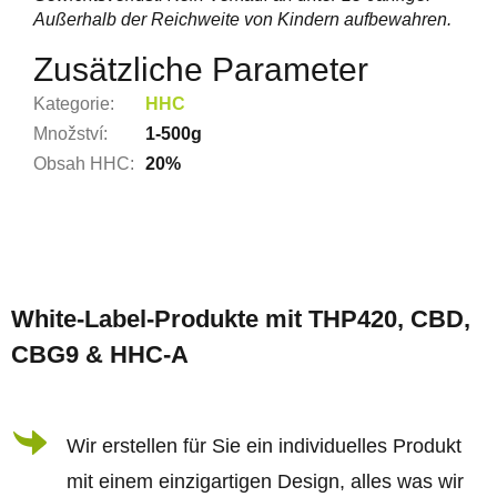
Außerhalb der Reichweite von Kindern aufbewahren.
Zusätzliche Parameter
Kategorie
:
HHC
Množství
:
1-500g
Obsah HHC
:
20%
F
u
White-Label-Produkte mit THP420, CBD,
ß
CBG9 & HHC-A
z
e
i
Wir erstellen für Sie ein individuelles Produkt
l
mit einem einzigartigen Design, alles was wir