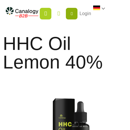
Zum
WARENKORB
Inhalt
Login
springen
HHC Oil
Lemon 40%