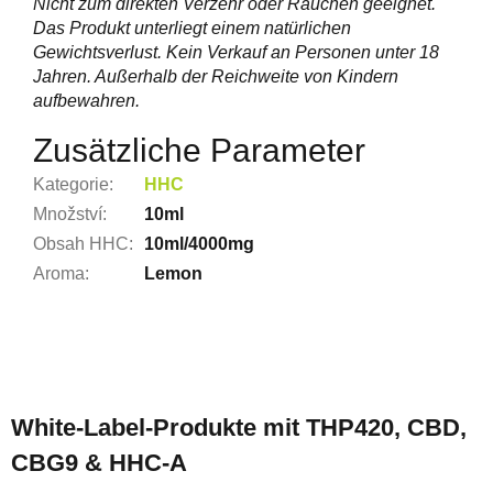
Nicht zum direkten Verzehr oder Rauchen geeignet.
Das Produkt unterliegt einem natürlichen
Gewichtsverlust. Kein Verkauf an Personen unter 18
Jahren. Außerhalb der Reichweite von Kindern
aufbewahren.
Zusätzliche Parameter
Kategorie
:
HHC
Množství
:
10ml
Obsah HHC
:
10ml/4000mg
Aroma
:
Lemon
F
u
White-Label-Produkte mit THP420, CBD,
ß
CBG9 & HHC-A
z