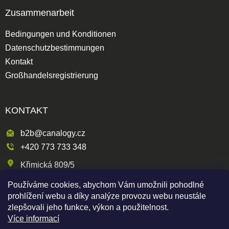
Zusammenarbeit
Bedingungen und Konditionen
Datenschutzbestimmungen
Kontakt
Großhandelsregistrierung
KONTAKT
b2b@canalogy.cz
+420 773 733 348
Křimická 809/5
318 00 Plzeň 3-Skvrňany
Používáme cookies, abychom Vám umožnili pohodlné
Česká republika
prohlížení webu a díky analýze provozu webu neustále
zlepšovali jeho funkce, výkon a použitelnost.
Více informací